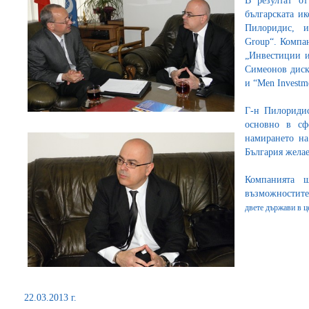
В резултат о
българската и
Пилоридис, и
Group“. Компа
„Инвестиции и
Симеонов диск
и “Men Investm
Г-н Пилоридис
основно в сф
намирането на
България жела
Компанията 
възможностите
двете държави
в 
22.03.2013 г.