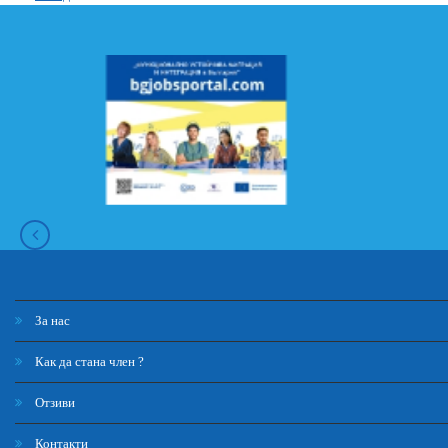
За нас
Как да стана член ?
Отзиви
Контакти