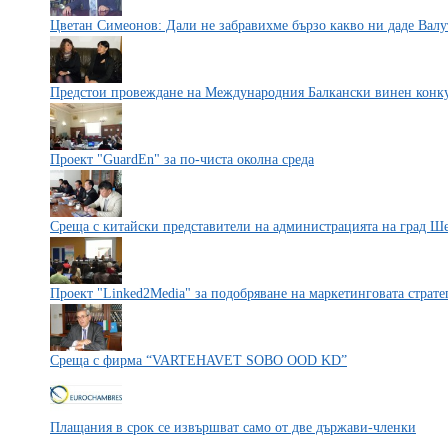
Цветан Симеонов: Дали не забравихме бързо какво ни даде Валу
Предстои провеждане на Международния Балкански винен конку
Проект "GuardEn" за по-чиста околна среда
Среща с китайски представители на администрацията на град Ш
Проект "Linked2Media" за подобряване на маркетинговата страт
Среща с фирма “VARTEHAVET SOBO OOD KD”
Плащания в срок се извършват само от две държави-членки