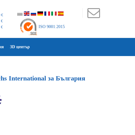
 €
 €
ISO 9001:2015
 €
ия
3D център
s International за България