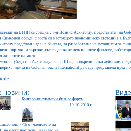
дателят на БТПП се срещна с г-н Йоанис Аскитоглу, представител на Goldm
-н Симеонов обсъди с госта си настоящото икономическо състояние в Бълга
китоглу представи идея на банката, за разработване на механизъм за ф
вени поръчки и търгове, със средства от пенсионните фондове, работещи 
можностите на място.
меонов убеди г-н Аскитоглу, че БТПП ще подкрепи всяко действие, подп
овориха идеята на Goldman Sachs International да бъде представена пред 
010 г.
 новини:
Виде
Българо-виетнамски бизнес форум
19-10-2010 г.
Симеонов: 77% от членовете на
 не одобряват повишаването на