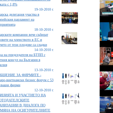
ката с 1,8%
19-10-2010 г.
арска делегация участва в
пейския парламент на
приятията
18-10-2010 г.
арските компании вече събират
овете на членството в ЕС и
чето от тези плодове са сладки
14-10-2010 г.
а на председателя на БТПП с
тния консул на България в
илия
13-10-2010 г.
БЩЕНИЕ ЗА ФИРМИТЕ -
аро-виетнамски бизнес форум с 53
туващи фирми
12-10-2010 г.
ИЦИЯТА И УЧАСТИЕТО НА
ОТОДАТЕЛСКИТЕ
АНИЗАЦИИ В ДИАЛОГА ПО
МЯНА НА ОСИГУРИТЕЛНИТЕ