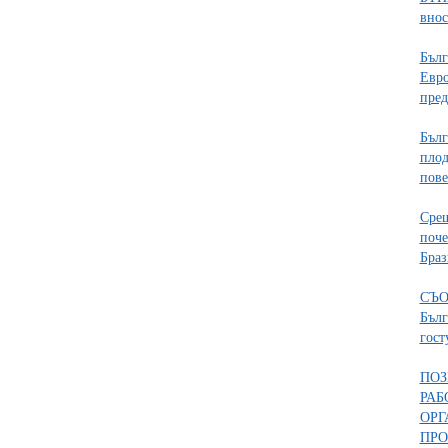
внос
Бълг
Евро
пред
Бълг
плод
пове
Срещ
поче
Браз
СЪО
Бълг
гос
ПОЗ
РАБ
ОРГ
ПРО