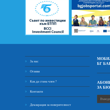
МОБИ
За нас
БГ БА
Отзиви
Как да стана член ?
АБОНИ
ЗА Б
Контакти
Декларация за поверителност