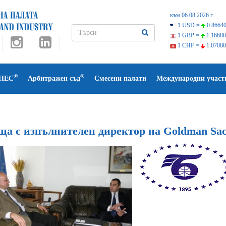
към 06.08.2026 г.
1 USD =
0.86640
1 GBP =
1.16680
1 CHF =
1.07000
®
®
НЕС
Арбитражен съд
Смесени палати
Международни участ
а с изпълнителен директор на Goldman Sach