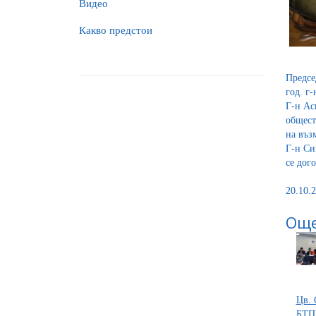
Видео
Какво предстои
Предсе
год. г
Г-н Ас
общест
на въз
Г-н Си
се дог
20.10.2
Още
Цв. 
БТПП