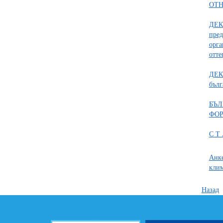
ОТН
ДЕК
пред
орга
отте
ДЕК
бълг
БЪЛ
ФО
С Т
Анке
клим
Назад