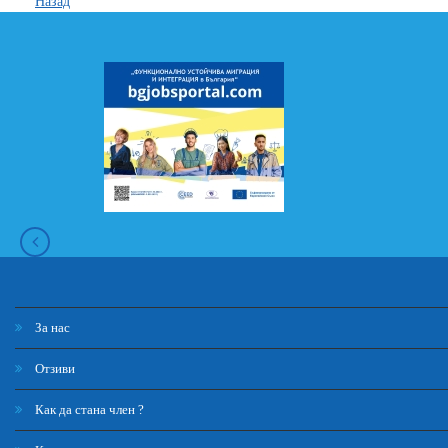
Назад
За нас
Отзиви
Как да стана член ?