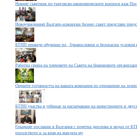
Новият съветник по търговско-икономическите въпроси към По
Новоучреденият Българо-алжирски бизнес съвет представи пре
БТПП проведе обучение по „Здравословни и безопасни условия 
Работна среща на членовете на Съвета на браншовите организа
Оценете готовността на вашата компания по отношение на зелен
БТПП участва в уебинар за насърчаване на инвестициите и двус
Гръцкият посланик в България с почетна диплома и медал от БТ
посолството и за края на мандата му