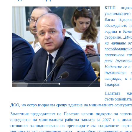
БТПП подкре
увеличаването
Васил Тодоров
обсъждането н
година в Ком
събрание. „
Има
на личните ос
последователн
припознава ка
риск държавни
Надяваме се в
държавата да
ситуации, а в
Тодоров.
Палатата о
съотношенията
ДОО, но остро възразява срещу вдигане на минималните осигурит
Заместник-председателят на Палатата изрази подкрепа за заяв
определяне на минималната работна заплата за 2027 г. в диал
готовност за подновяване на преговорите със социалните парт
механизъм със съответните тегла, отчитайки социалните и ико