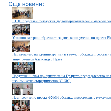
Още новини:
БТПП представи българския дървопреработвателен и мебелен се
Успешно завърши обучението за дигитални умения по проект
Намаляването на административната тежест обсъдиха представит
вицепремиера Александър Пулев
Представени бяха приоритетите на Гръцкото председателство на
икономическо сътрудничество (ОЧИС)
Партньорите по проект ФУМИ обсъдиха предстоящите междуна