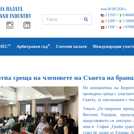
към 06.08.2026 г.
1 USD =
0.86640
1 GBP =
1.16680
1 CHF =
1.07000
®
®
НЕС
Арбитражен съд
Смесени палати
Международни участ
отна среща на членовете на Съвета на бра
По инициатива на Бюрото
проведена среща с участиет
Съвета, за запознаване с те
Темата „От енергиен прехо
Веселин Тодоров, предсе
представянето си лекторът 
юни в София „Грийн транзи
старт бе даден от Енрико Л