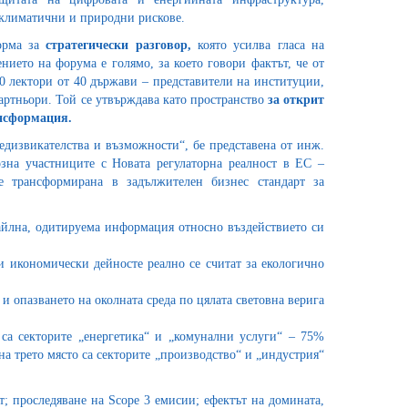
 климатични и природни рискове.
орма за
стратегически разговор,
която усилва гласа на
нието на форума е голямо, за което говори фактът, че от
00 лектори от 40 държави – представители на институции,
артньори. Той се утвърждава като пространство
за открит
ансформация.
дизвикателства и възможности“, бе представена от инж.
озна участниците с Новата регулаторна реалност в ЕС –
е трансформирана в задължителен бизнес стандарт за
айлна, одитируема информация относно въздействието си
 икономически дейносте реално се считат за екологично
и опазването на околната среда по цялата световна верига
 са секторите „енергетика“ и „комунални услуги“ – 75%
на трето място са секторите „производство“ и „индустрия“
т; проследяване на Scope 3 емисии; ефектът на домината,