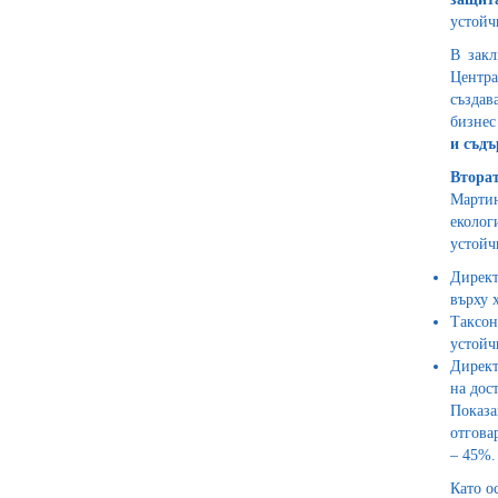
устойч
В закл
Центра
създав
бизнес
и съдъ
Вторат
Мартин
еколог
устойч
Директ
върху х
Таксон
устойч
Директ
на дос
Показа
отгова
– 45%.
Като о