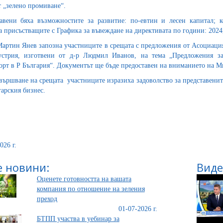
т „зелено промиване“.
авени бяха възможностите за развитие: по-евтин и лесен капитал; 
а присъстващите с Графика за въвеждане на директивата по години: 2024,
артин Янев запозна участниците в срещата с предложения от Асоциация
стрия, изготвени от д-р Людмил Иванов, на тема „Предложения за
орт в Р България“. Документът ще бъде предоставен на вниманието на М
вършване на срещата участниците изразиха задоволство за представенит
гарския бизнес.
026 г.
 новини:
Виде
Оценете готовността на вашата
компания по отношение на зеления
преход
01-07-2026 г.
БТПП участва в уебинар за