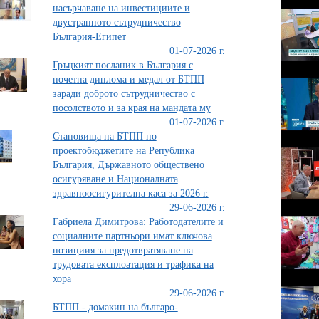
насърчаване на инвестициите и
двустранното сътрудничество
България-Египет
01-07-2026 г.
Гръцкият посланик в България с
почетна диплома и медал от БТПП
заради доброто сътрудничество с
посолството и за края на мандата му
01-07-2026 г.
Становища на БТПП по
проектобюджетите на Република
България, Държавното обществено
осигуряване и Националната
здравноосигурителна каса за 2026 г.
29-06-2026 г.
Габриела Димитрова: Работодателите и
социалните партньори имат ключова
позициия за предотвратяване на
трудовата експлоатация и трафика на
хора
29-06-2026 г.
БТПП - домакин на българо-