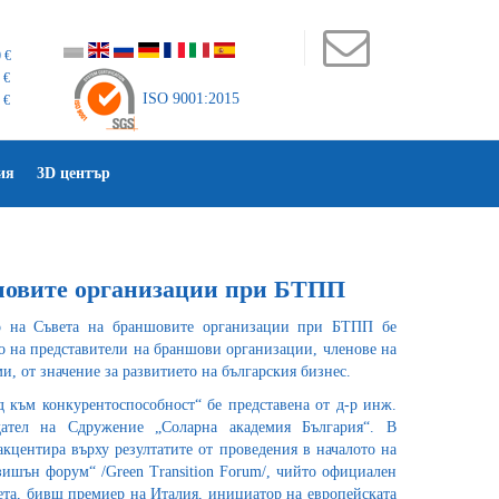
 €
 €
ISO 9001:2015
 €
ия
3D център
ншовите организации при БТПП
 на Съвета на браншовите организации при БТПП бе
о на представители на браншови организации, членове на
ми, от значение за развитието на българския бизнес.
д към конкурентоспособност“ бе представена от д-р инж.
дател на Сдружение „Соларна академия България“. В
акцентира върху резултатите от проведения в началото на
шън форум“ /Green Transition Forum/, чийто официален
ета, бивш премиер на Италия, инициатор на европейската