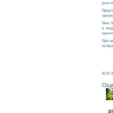
риск о
Предст
запозн
Инж. М
и инду
трансп
При за
на бъл
02.07.2
Още