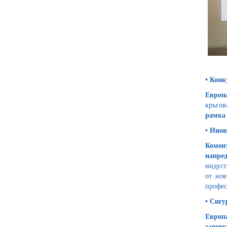
•
Конк
Европа
кръгов
рамк
•
Инов
Комент
напре
индуст
от нов
профес
•
Сигу
Европа
защит