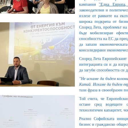
кампания
"Една Европа,
законодателни и политичес
излезе от рамките на експ
широка подкрепа от бизне
Според Лета, проблемът на 
бъде мобилизиран ефект
способността на ЕС да прео
да запази икономическат
консолидирани икономическ
Според Лета Европейският
интеграцията си и да изгр
да загуби способността си д
"Не искаме да бъдем колон
Китай. Искаме да бъдем ев
тази фраза в своеобразен п
Той счита, че Европейски
остане сред водещите с
технологичен капацитет, ч
Реално Софийската иници
бизнес и гражданско общест