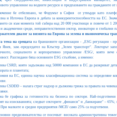
ивото управление на водните ресурси и предпазването на гражданите от
ючение бе отбелязано, че Форумът в София се утвърди като платф
лна и Източна Европа в дебата за конкурентоспособността на ЕС. Значе
ането си към момента той събира над 20 000 участници и повече от 1 2
 и академични среди, неправителствения сектор, иноватори и глобални п
ржателен диалог за визията на Европа за зелена и икономическа тр
а тема на срещата
на браншовите организации - „ESG регулации - пре
 Янев, зам.-председател на Клъстер „Зелен транспорт“. Лекторът зап
ичното, социалното и корпоративно управление /ESG/, която вече 
ивост. Разгледани бяха основните ESG стълбове, а именно:
ива CSRD, която задължава над 50000 компании в ЕС да разкриват дет
ората и планетата;
омия на ЕС, единна научна класификационна система за определяне кои
иви.
ива CSDDD – налага строг надзор и дължима грижа за правата на човека 
тавки.
на бе графика за готовността на бизнеса по сектори. Най-подготвени
рят на изискванията; следват секторите „финанси“ и „банкиране“ – 65%; 
 При малките и средни предприятия /МСП/ само 25% са подготвени.
сновни предизвикателства се посочват: високата административна тежес