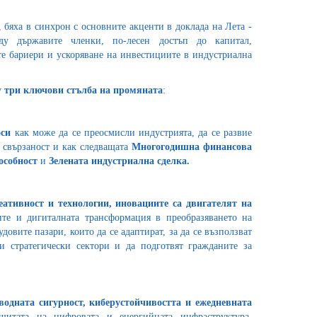
 бяха в синхрон с основните акценти в доклада на Лета -
ду държавите членки, по-лесен достъп до капитал,
те бариери и ускоряване на инвестициите в индустриална
у
три ключови стълба на промяната
:
оси
как може да се преосмисли индустрията, да се развие
а свързаност и как следващата
Многогодишна финансова
особност
и
Зелената индустриална сделка.
еативност и технологии, иновациите са двигателят на
ите и дигиталната трансформация в преобразяването на
овите пазари, които да се адаптират, за да се възползват
и стратегически сектори и да подготвят гражданите за
водната сигурност, киберустойчивостта и ежедневната
щитата на цифровата и енергийната инфраструктура,