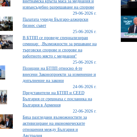
виетнамска кръгла маса за медиация и
извънсъдебно разрешаване на спорове
29-06-2026 г.
Палатата учреди Българо-алжирски
бизнес съвет
25-06-2026 г.
В БТПП се проведе специализиран
семинар: „Възможности за решаване на
търговски спорове и спорове на
работното място с медиация“
25-06-2026 г.
Позиции на БТПП относно 4-те
внесени Законопроекти за изменение и
допълнение на закони
24-06-2026 г.
Представители на БТПП и CEED
България се срещнаха с посланика на
България в Армения
22-06-2026 г.
Бяха разгледани възможностите за
активизиране на икономическите
отношения между България и
Австралия