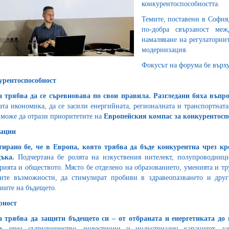
конкурентоспособността.
Темите, поставени в София,
по-добра свързаност меж
намаляване на регулаторни
модернизация.
Фокусът на форума бе върх
урентоспособност
 трябва да се съревновава по свои правила. Разгледани бяха въпр
ата икономика, да се засили енергийната, регионалната и транспортнат
а
може да отрази приоритетите на
Европейския компас за конкурентосп
ации
ирано бе, че в Европа, която трябва да бъде конкурентна чрез кр
дъка.
Подчертана бе ролята на изкуствения интелект, полупроводниц
рията и обществото. Място бе отделено на образованието, уменията и труд
ите възможности, да стимулират пробиви в здравеопазването и друг
иите на бъдещето.
рност
 трябва да защити бъдещето си – от отбраната и енергетиката до 
а,
чрез сътрудничество, инвестиции и индустриален капацитет, за