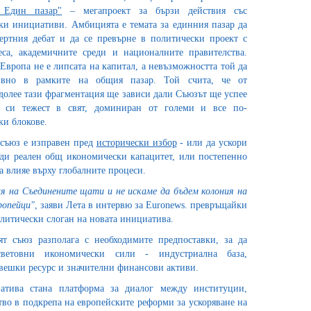
 Един пазар"
– мегапроект за бързи действия със
ки инициативи. Амбицията е темата за единния пазар да
ертния дебат и да се превърне в политически проект с
са, академичните среди и националните правителства.
Европа не е липсата на капитал, а невъзможността той да
ивно в рамките на общия пазар. Той счита, че от
долее тази фрагментация ще зависи дали Съюзът ще успее
а си тежест в свят, доминиран от големи и все по-
и блокове.
 съюз е изправен пред
исторически избор
- или да ускори
ади реален общ икономически капацитет, или постепенно
а влияе върху глобалните процеси.
ия на Съединените щати и не искаме да бъдем колония на
ропейци"
, заяви Лета в интервю за Euronews. превръщайки
олитически слоган на новата инициатива.
ят съюз разполага с необходимите предпоставки, за да
ветовни икономически сили - индустриална база,
овешки ресурс и значителни финансови активи.
атива стана платформа за диалог между институции,
во в подкрепа на европейските реформи за ускоряване на