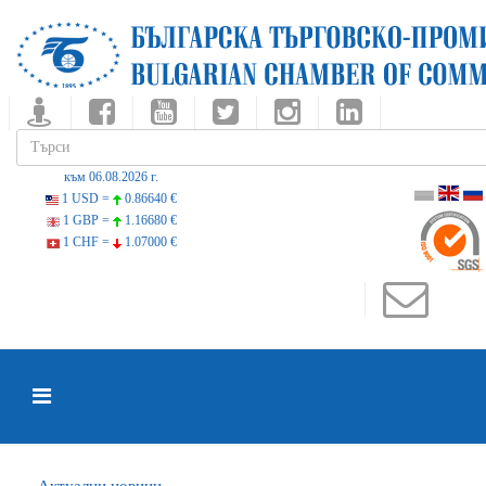
към 06.08.2026 г.
1 USD =
0.86640 €
1 GBP =
1.16680 €
1 CHF =
1.07000 €