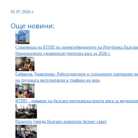
01.07.2026 г.
Още новини:
Становища на БТПП по проектобюджетите на Република Българи
Националната здравноосигурителна каса за 2026 г.
Габриела Димитрова: Работодателите и социалните партньори и
на трудовата експлоатация и трафика на хора
БТПП - домакин на българо-виетнамска кръгла маса за медиация
Палатата учреди Българо-алжирски бизнес съвет