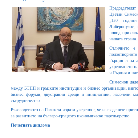
Председателят
Цветан Симеон
„120 годин
Либеропулос, 
повод приключ
нашата страна.
Отличието е
ползотворното
Гърция и за 
укрепването н
и Гърция и нас
Симеонов даде
между БТПП и гръцките институции и бизнес организации, както 
бизнес форуми, двустранни срещи и инициативи, насочени към
сътрудничество.
Ръководството на Палатата изрази увереност, че изградените при
за развитието на българо-гръцкото икономическо партньорство.
Почетната диплома