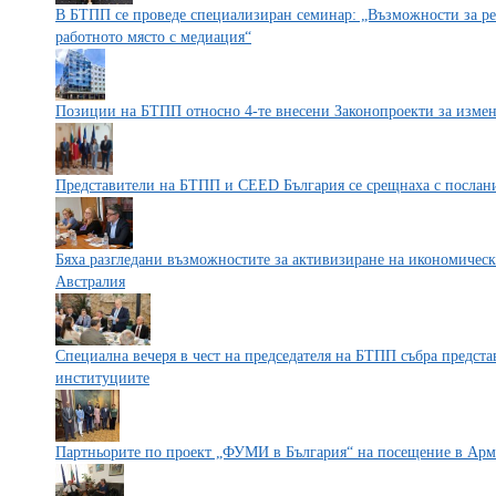
В БТПП се проведе специализиран семинар: „Възможности за ре
работното място с медиация“
Позиции на БТПП относно 4-те внесени Законопроекти за измен
Представители на БТПП и CEED България се срещнаха с послан
Бяха разгледани възможностите за активизиране на икономичес
Австралия
Специална вечеря в чест на председателя на БТПП събра предст
институциите
Партньорите по проект „ФУМИ в България“ на посещение в Ар