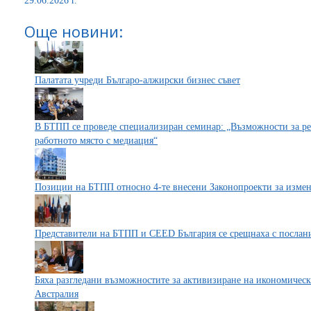
29.06.2026 г.
Още новини:
Палатата учреди Българо-алжирски бизнес съвет
В БТПП се проведе специализиран семинар: „Възможности за ре
работното място с медиация“
Позиции на БТПП относно 4-те внесени Законопроекти за измен
Представители на БТПП и CEED България се срещнаха с послан
Бяха разгледани възможностите за активизиране на икономичес
Австралия