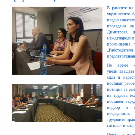
В рамките на 
украинските б
предизвикателс
проведено н
Димитрова, д
международни
промишлена п
„Работодатели
предотвратяван
По време на
увеличаващата 
сила и нарас
поставят рабо
позиция за ран
на трудова ек
поставен върх
подбор и на
посредници,
трудовите прав
сигнали и защи
Пред участниц