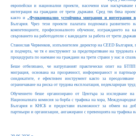
европейски и национални проекти, насочени към насърчаване 
интеграция на граждани от трети държави. Сред тях бяха прое
както и
„
Функционално устойчива миграция и интеграция 
България. Чрез тези проекти палатата подпомага развитието 
компетенциите, професионалното обучение, изграждането на к
свързването на работодатели с кандидати за работа от трети държ
Станислав Червенков, изпълнителен директор на CEED България, 
и подчерта, че тя е инструмент за предотвратяване на трудовата
процедурата по наемане на граждани на трети страни у нас и спазв
Беше отбелязано, че натрупаният практически опит на БТПП 
миграция, основана на прозрачност, информираност и партньор
синдикатите, е ефективен инструмент както за преодоляване
ограничаване на риска от трудова експлоатация, недеклариран труд 
Обучението беше организирано от Центъра за изследване на 
Националната комисия за борба с трафика на хора, Международ
България и КНСБ и предостави възможност за обмен на доб
партньори и организации, ангажирани с превенцията на трафика на