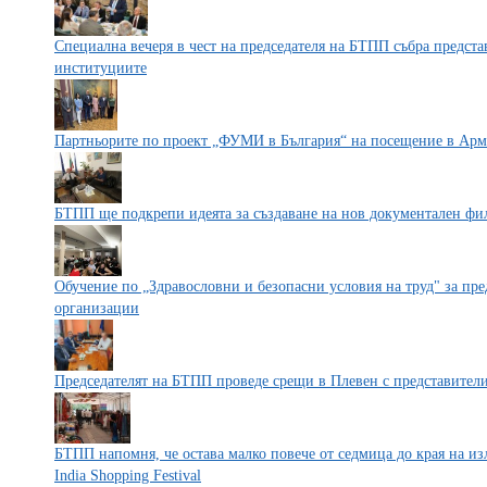
Специална вечеря в чест на председателя на БТПП събра предст
институциите
Партньорите по проект „ФУМИ в България“ на посещение в Ар
БТПП ще подкрепи идеята за създаване на нов документален фи
Обучение по „Здравословни и безопасни условия на труд" за пр
организации
Председателят на БТПП проведе срещи в Плевен с представители
БТПП напомня, че остава малко повече от седмица до края на 
India Shopping Festival