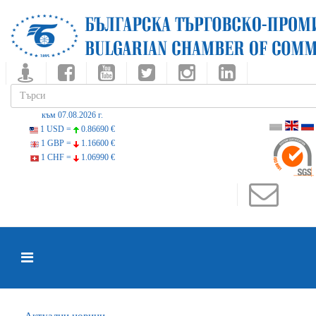
към 07.08.2026 г.
1 USD =
0.86690 €
1 GBP =
1.16600 €
1 CHF =
1.06990 €