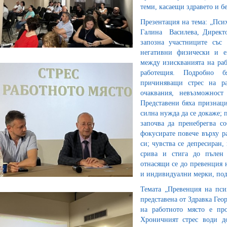
теми, касаещи здравето и б
Презентация на тема: „Пси
Галина Василева, Директ
запозна участниците със
негативни физически и е
между изискванията на раб
работещия. Подробно б
причиняващи стрес на ра
очаквания, невъзможност
Представени бяха признаци
силна нужда да се докаже; 
започва да пренебрегва с
фокусирате повече върху ра
си; чувства се депресиран
срива и стига до пълен 
отнасящи се до превенция 
и индивидуални мерки, под
Темата „Превенция на пси
представена от Здравка Гео
на работното място е про
Хроничният стрес води д