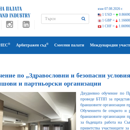
към 07.08.2026 г.
1 USD =
0.86690
1 GBP =
1.16600
1 CHF =
1.06990
®
®
НЕС
Арбитражен съд
Смесени палати
Международни участ
ение по „Здравословни и безопасни условия
ншови и партньорски организации
Двудневно обучение по Пр
проведе БТПП за представ
браншовите организации пр
Обучението бе открито и 
браншовите организации п
за бъдещата работа на Съ
приветства участниците за