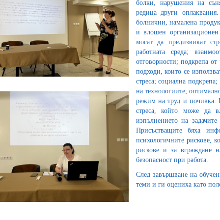
болки, нарушения на сън
редица други оплаквания. 
болнични, намалена продук
и влошен организационен 
могат да предизвикат стр
работната среда; взаим
отговорности; подкрепа от
подходи, които се използва
стреса; социална подкрепа;
на технологиите; оптимално
режим на труд и почивка. 
стреса, който може да в
изпълнението на задачите
Присъстващите бяха инф
психологичните рискове, к
рискове и за вграждане н
безопасност при работа.
След завършване на обучен
теми и ги оцениха като пол