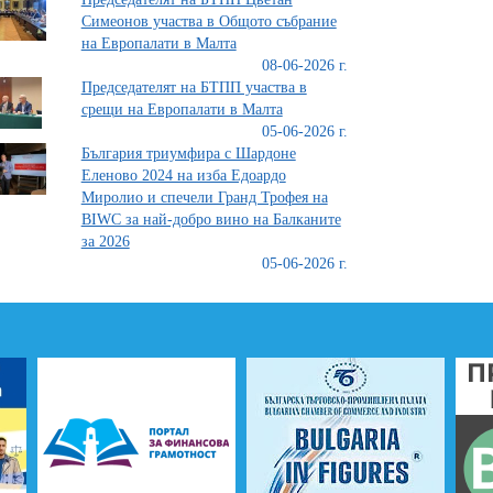
Симеонов участва в Общото събрание
на Европалати в Малта
08-06-2026 г.
Председателят на БТПП участва в
срещи на Европалати в Малта
05-06-2026 г.
България триумфира с Шардоне
Еленово 2024 на изба Едоардо
Миролио и спечели Гранд Трофея на
BIWC за най-добро вино на Балканите
за 2026
05-06-2026 г.