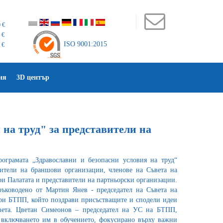
 €
 €
ISO 9001:2015
 €
ия
3D център
 на труд" за представители на
ограмата „Здравославни и безопасни условия на труд“
ители на браншови организации, членове на Съвета на
и Палатата и представители на партньорски организации.
ръководено от Мартин Янев - председател на Съвета на
ри БТПП, който поздрави присъстващите и сподели идеи
вета. Цветан Симеонов – председател на УС на БТПП,
 включването им в обучението, фокусирано върху важни