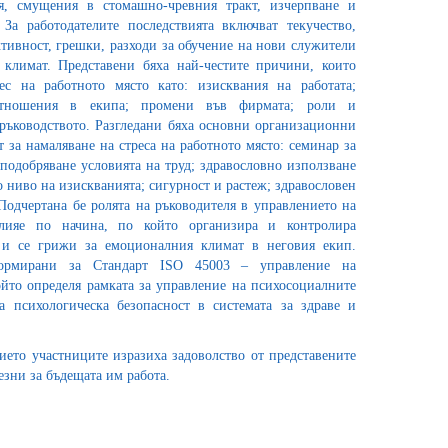
я, смущения в стомашно-чревния тракт, изчерпване и
За работодателите последствията включват текучество,
тивност, грешки, разходи за обучение на нови служители
климат. Представени бяха най-честите причини, които
ес на работното място като: изисквания на работата;
оотношения в екипа; промени във фирмата; роли и
 ръководството. Разгледани бяха основни организационни
т за намаляване на стреса на работното място: семинар за
 подобряване условията на труд; здравословно използване
 ниво на изискванията; сигурност и растеж; здравословен
Подчертана бе ролята на ръководителя в управлението на
лияе по начина, по който организира и контролира
 и се грижи за емоционалния климат в неговия екип.
ормирани за Стандарт ISO 45003 – управление на
ойто определя рамката за управление на психосоциалните
а психологическа безопасност в системата за здраве и
ието участниците изразиха задоволство от представените
езни за бъдещата им работа.