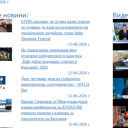
026 г.
 новини:
Виде
БТПП напомня, че остава малко повече
от седмица до края на изложението на
традиционни индийски стоки India
Shopping Festival
15-06-2026 г.
На тържествена церемония бяха
отличени победителите в конкурса
„Най-добър младежки стартъп в
България“ 2026
12-06-2026 г.
Днес честваме деня на глобалното
икономическо сътрудничество – WTCA
Day
12-06-2026 г.
Цветан Симеонов от Международната
ядрена конференция на БУЛАТОМ:
ядрената енергия е ключова за
просперитета на България
11-06-2026 г.