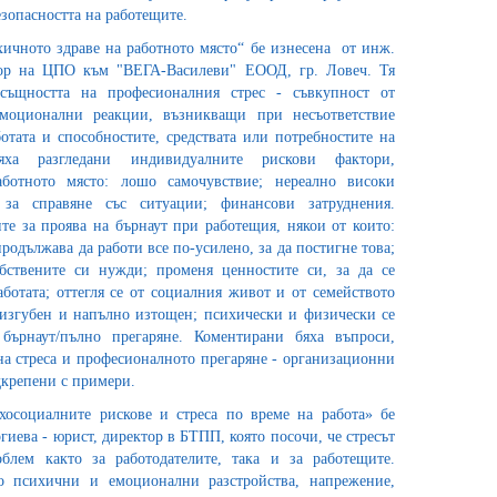
езопасността на работещите.
хичното здраве на работното място“ бе изнесена от инж.
ор на ЦПО към "ВЕГА-Василеви" ЕООД, гр. Ловеч. Тя
 същността на професионалния стрес - съвкупност от
моционални реакции, възникващи при несъответствие
отата и способностите, средствата или потребностите на
яха разгледани индивидуалните рискови фактори,
ботното място: лошо самочувствие; нереално високи
 за справяне със ситуации; финансови затруднения.
те за проява на бърнаут при работещия, някои от които:
продължава да работи все по-усилено, за да постигне това;
обствените си нужди; променя ценностите си, за да се
ботата; оттегля се от социалния живот и от семейството
, изгубен и напълно изтощен; психически и физически се
бърнаут/пълно прегаряне. Коментирани бяха въпроси,
на стреса и професионалното прегаряне - организационни
крепени с примери.
хосоциалните рискове и стреса по време на работа» бе
ргиева - юрист, директор в БТПП, която посочи, че стресът
блем както за работодателите, така и за работещите.
о психични и емоционални разстройства, напрежение,