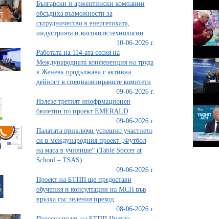
Български и аржентински компании
обсъдиха възможности за
сътрудничество в енергетиката,
индустрията и високите технологии
10-06-2026 г.
Работата на 114-ата сесия на
Международната конференция на труда
в Женева продължава с активна
дейност в специализираните комитети
09-06-2026 г.
Излезе третият инофрмационен
бюлетин по проект ЕMERALD
09-06-2026 г.
Палатата приключи успешно участието
си в международния проект „Футбол
на маса в училище“ (Table Soccer at
School – TSAS)
09-06-2026 г.
Проект на БТПП ще предостави
обучения и консултации на МСП във
връзка със зеления преход
08-06-2026 г.
Председателят на БТПП Цветан