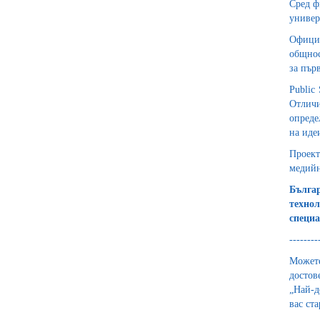
Сред ф
универ
Официа
общнос
за пър
Public
Отличи
опреде
на иде
Проект
медийн
Бълга
техно
специа
--------
Можете
достов
„Най-д
вас ст