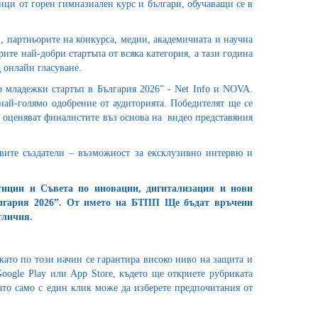
ници от горен гимназиален курс и българи, обучаващи се в
 партньорите на конкурса, медии, академичната и научна
ите най-добри стартъпа от всяка категория, а тази година
д онлайн гласуване.
р младежки стартъп в България 2026” - Net Info и NOVA.
ай-голямо одобрение от аудиторията. Победителят ще се
 оценяват финалистите въз основа на видео представяния
овите създатели – възможност за ексклузивно интервю и
тиции и Съвета по иновации, дигитализация и нови
ългария 2026”. От името на БТПП Ще бъдат връчени
тличия.
като по този начин се гарантира високо ниво на защита и
Google Play или App Store, където ще откриете рубриката
ато само с един клик може да изберете предпочитания от