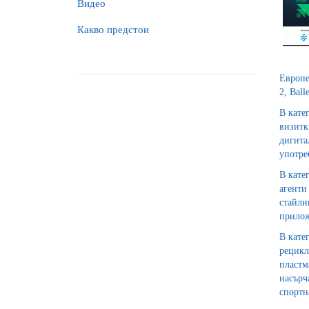
Видео
Какво предстои
Европе
2, Ball
В кате
визитк
дигита
употре
В кате
агенти
стайли
прилож
В кате
рецикл
пластм
насърч
спортн