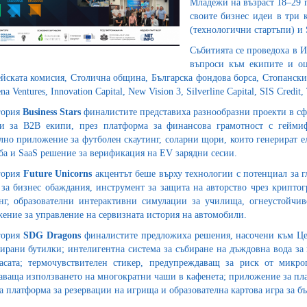
Младежи на възраст 18–29 г
своите бизнес идеи в три к
(технологични стартъпи) и 
Събитията се проведоха в 
въпроси към екипите и оц
йската комисия, Столична община, Българска фондова борса, Стопански ф
ena Ventures, Innovation Capital, New Vision 3, Silverline Capital, SIS Credit
гория
Business Stars
финалистите представиха разнообразни проекти в сфер
и за B2B екипи, през платформа за финансова грамотност с гейми
лно приложение за футболен скаутинг, соларни щори, които генерират е
ба и SaaS решение за верификация на EV зарядни сесии.
гория
Future Unicorns
акцентът беше върху технологии с потенциал за г
 за бизнес обаждания, инструмент за защита на авторство чрез крипто
нг, образователни интерактивни симулации за училища, огнеустойчив
ение за управление на сервизната история на автомобили.
гория
SDG Dragons
финалистите предложиха решения, насочени към Цел
ирани бутилки; интелигентна система за събиране на дъждовна вода за 
асата; термочувствителен стикер, предупреждаващ за риск от микроп
аваща използването на многократни чаши в кафенета; приложение за пл
а платформа за резервации на игрища и образователна картова игра за бъ