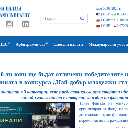
към 06.08.2026 г.
1 USD =
0.86640
1 GBP =
1.16680
1 CHF =
1.07000
®
®
НЕС
Арбитражен съд
Смесени палати
Международни участ
0-ти юни ще бъдат отличени победителите и
ликата в конкурса „Най-добър младежки ста
иналисти в 3 категории вече представиха своите стартъп ид
онлайн гласуването е отворено за избор на фавори
Трите финала на конкур
организиран от Фонд на ф
дигиталната трансформаци
церемония по награждаванет