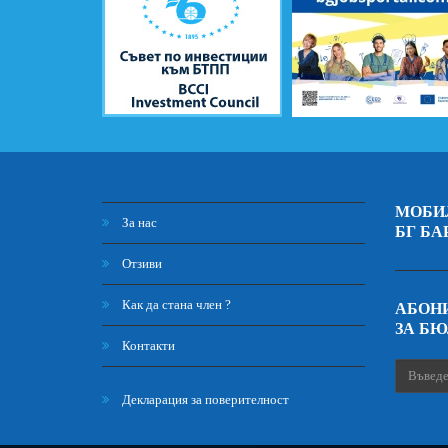
МОБИ
За нас
БГ БА
Отзиви
Как да стана член ?
АБОНИ
ЗА Б
Контакти
Декларация за поверителност