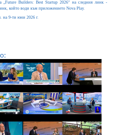
„Future Builders: Best Startup 2026“ на следния линк -
 линк, който води към приложението Nova Play.
. на 9-ти юни 2026 г.
о: