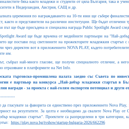
иналистите бяха както младежи и студенти от цяла България, така и уче
ситети в Нидерландия, Австрия, САЩ и др.
лната церемония по награждаването на 10-ти юни ще събере финалисти,
т, както и представители на различни институции. Ще бъдат отличени тр
ви път ще бъде присъдена и специална награда Public Spotlight Award сле
 Spotlight Award ще бъде връчена от медийните партньори на “Най-добъ
ето ще постави под светлините на прожекторите младежкия стартъп с н
ли чрез директен вот в приложението NOVA PLAY, където потребителите
ите им.
ът, събрал най-много гласове, ще получи специалното отличие, а нег
о отразяване в платформите на Net Info.
рската търговско-промишлена палата заедно със Съвета по инвес
логии е партньор на конкурса „Най-добър младежки стартъп в Б
лни награди - за проекта с най-голям експортен потенциал и други о
-----------
 да гласувате за фаворита си единствено през приложението Nova Play, 
ерност на резултатите. За целта е необходимо да свалите Nova Play от 
обър младежки стартъп“. Проектите са разпределени в три категории, к
артъп:
https://play.nova.bg/tvshow/startup-bulgaria-2026/662296