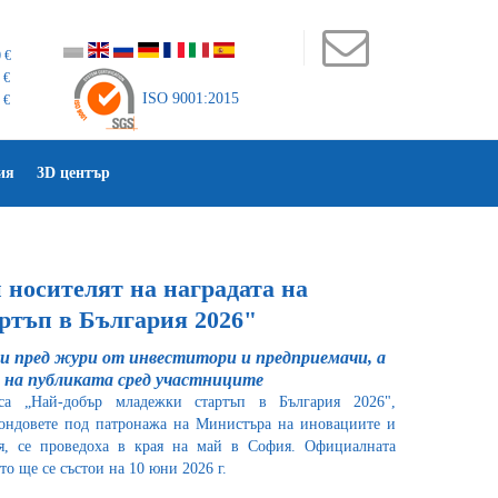
 €
 €
ISO 9001:2015
 €
ия
3D център
 носителят на наградата на
ртъп в България 2026"
еи пред жури от инвеститори и предприемачи, а
т на публиката сред участниците
са „Най-добър младежки стартъп в България 2026",
ондовете под патронажа на Министъра на иновациите и
я, се проведоха в края на май в София. Официалната
о ще се състои на 10 юни 2026 г.