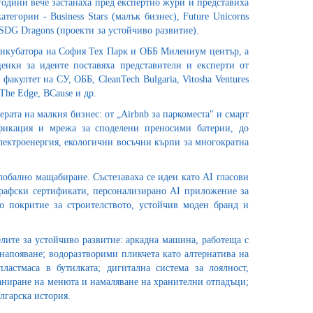
одини вече застанаха пред експертно жури и представиха
атегории - Business Stars (малък бизнес), Future Unicorns
SDG Dragons (проекти за устойчиво развитие).
Инкубатора на София Тех Парк и ОББ Милениум център, а
енки за идеите поставяха представители и експерти от
акултет на СУ, ОББ, CleanTech Bulgaria, Vitosha Ventures
, The Edge, BCause и др.
ата на малкия бизнес: от „Airbnb за паркоместа" и смарт
фикация и мрежа за споделени преносими батерии, до
лектроенергия, екологични восъчни кърпи за многократна
лобално мащабиране. Състезаваха се идеи като AI гласови
графски сертификати, персонализирано AI приложение за
о покритие за строителството, устойчив моден бранд и
ите за устойчиво развитие: аркадна машина, работеща с
напояване; водоразтворими пликчета като алтернатива на
ластмаса в бутилката; дигитална система за лоялност,
аниране на менюта и намаляване на хранителни отпадъци;
лгарска история.