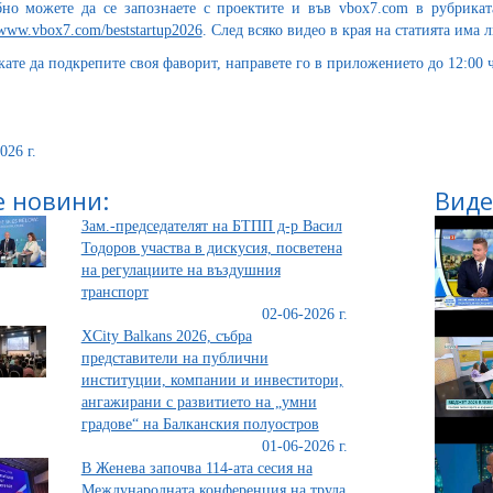
но можете да се запознаете с проектите и във vbox7.com в рубриката 
/www.vbox7.com/beststartup2026
. След всяко видео в края на статията има
кате да подкрепите своя фаворит, направете го в приложението до 12:00 ч
026 г.
 новини:
Виде
Зам.-председателят на БТПП д-р Васил
Тодоров участва в дискусия, посветена
на регулациите на въздушния
транспорт
02-06-2026 г.
XCity Balkans 2026, събра
представители на публични
институции, компании и инвеститори,
ангажирани с развитието на „умни
градове“ на Балканския полуостров
01-06-2026 г.
В Женева започва 114-ата сесия на
Международната конференция на труда