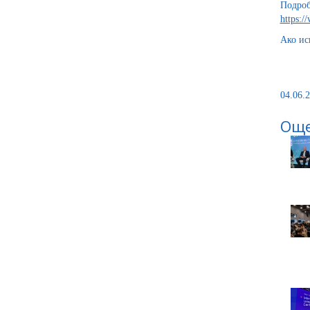
Подроб
https:/
Ако ис
04.06.2
Още