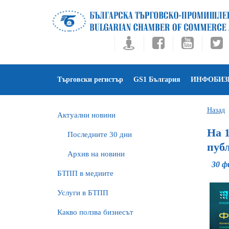
Търговски регистър
GS1 България
ИНФОБИЗ
Назад
Актуални новини
На 1
Последните 30 дни
пуб
Архив на новини
30 ф
БTПП в медиите
Услуги в БТПП
Какво ползва бизнесът