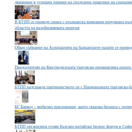
движение в успешен пример на споделени практики на социален
В БТПП се проведе среща с италианска компания проучваща въз
областта на възобновяемата енергия
Общо събрание на Асоциацията на балканските палати се прове
Председателят на Кюстендилската търговско-промишлена палата
БТПП надгражда партньорството си с Националната търговско-б
БГ Баркод – мобилно приложение, което свързва бизнеса с потре
БТПП организира голям Българо-китайски бизнес форум в Софи