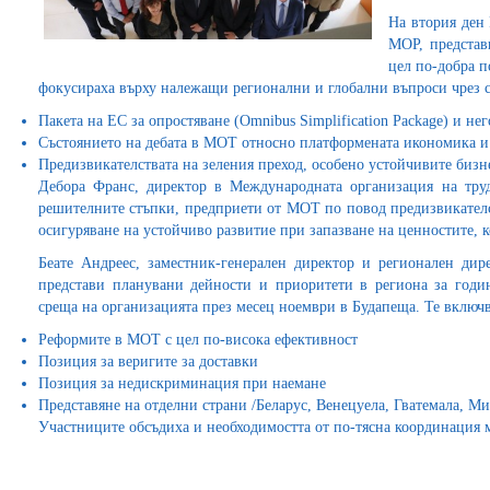
На втория ден 
МОР, представ
цел по-добра п
фокусираха върху належащи регионални и глобални въпроси чрез с
Пакета на ЕС за опростяване (Omnibus Simplification Package) и не
Състоянието на дебата в МОТ относно платформената икономика и
Предизвикателствата на зеления преход, особено устойчивите бизн
Дебора Франс, директор в Международната организация на тру
решителните стъпки, предприети от МОТ по повод предизвикателс
осигуряване на устойчиво развитие при запазване на ценностите, 
Беате Андреес, заместник-генерален директор и регионален ди
представи планувани дейности и приоритети в региона за годин
среща на организацията през месец ноември в Будапеща. Те включв
Реформите в МОТ с цел по-висока ефективност
Позиция за веригите за доставки
Позиция за недискриминация при наемане
Представяне на отделни страни /Беларус, Венецуела, Гватемала, Ми
Участниците обсъдиха и необходимостта от по-тясна координация