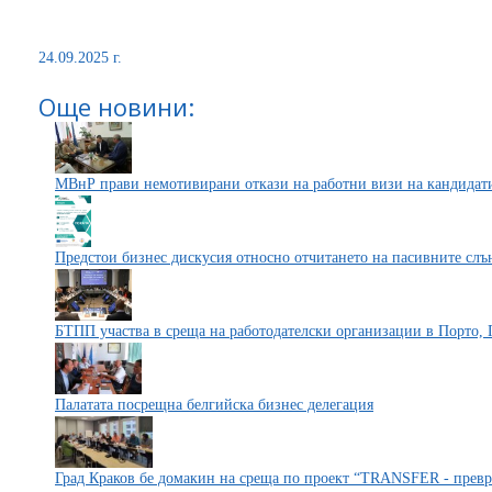
24.09.2025 г.
Още новини:
МВнР прави немотивирани откази на работни визи на кандидати 
Предстои бизнес дискусия относно отчитането на пасивните слъ
БТПП участва в среща на работодателски организации в Порто, 
Палатата посрещна белгийска бизнес делегация
Град Краков бе домакин на среща по проект “TRANSFER - превр