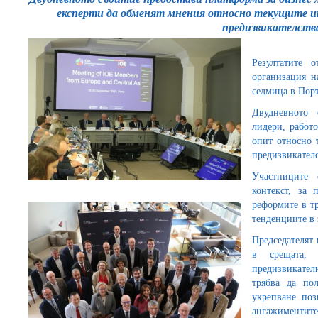
експерти да обменят мнения относно текущите ик
предизвикателств
Резултатите 
организация н
седмица в Порт
Двудневното 
лидери, работ
опит относно 
предизвикател
Участниците 
контекст, за 
реформите в тр
тенденциите в 
Председателят
в срещата,
предизвикате
трябва да по
укрепване по
ангажиментите