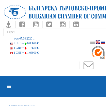
към 07.08.2026 г.
1 USD =
0.86690 €
1 GBP =
1.16600 €
1 CHF =
1.06990 €