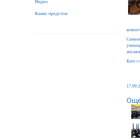
Видео
Какво предстои
компет
Симеон
учениц
ангажи
Като с
17.09.2
Още