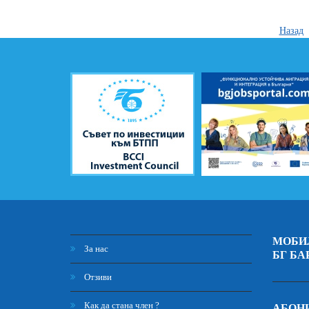
Назад
МОБИ
За нас
БГ БА
Отзиви
Как да стана член ?
АБОНИ