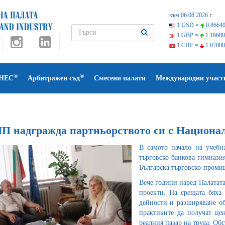
към 06.08.2026 г.
1 USD =
0.86640
1 GBP =
1.16680
1 CHF =
1.07000
®
®
НЕС
Арбитражен съд
Смесени палати
Международни участ
П надгражда партньорството си с Национал
В самото начало на учебн
търговско-банкова гимназия
Българска търговско-проми
Вече години наред Палатат
проекти. На срещата бяха
дейности и разширяване об
практиките да получат цен
реалния пазар на труда. Об