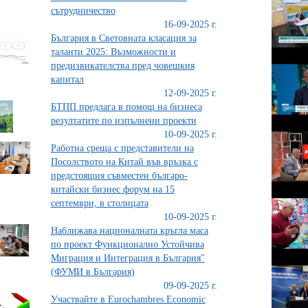
сътрудничество
16-09-2025 г.
България в Световната класация за
таланти 2025: Възможности и
предизвикателства пред човешкия
капитал
12-09-2025 г.
БТПП предлага в помощ на бизнеса
резултатите по изпълнени проекти
10-09-2025 г.
Работна среща с представители на
Посолството на Китай във връзка с
предстоящия съвместен българо-
китайски бизнес форум на 15
септември, в столицата
10-09-2025 г.
Наближава националната кръгла маса
по проект Функционално Устойчива
Миграция и Интеграция в България"
(ФУМИ в България)
09-09-2025 г.
Участвайте в Eurochambres Economic