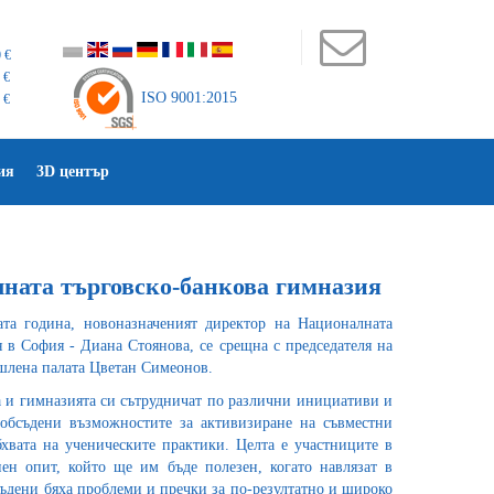
 €
 €
ISO 9001:2015
 €
ия
3D център
ната търговско-банкова гимназия
ата година, новоназначеният директор на Националната
 в София - Диана Стоянова, се срещна с председателя на
шлена палата Цветан Симеонов.
а и гимназията си сътрудничат по различни инициативи и
 обсъдени възможностите за активизиране на съвместни
хвата на ученическите практики. Целта е участниците в
ен опит, който ще им бъде полезен, когато навлязат в
съдени бяха проблеми и пречки за по-резултатно и широко