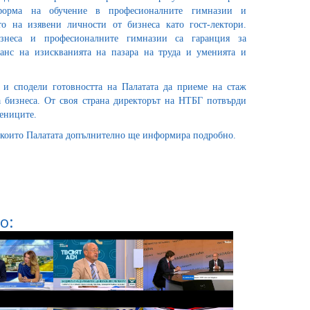
форма на обучение в професионалните гимназии и
то на изявени личности от бизнеса като гост-лектори.
изнеса и професионалните гимназии са гаранция за
ланс на изискванията на пазара на труда и уменията и
 и сподели готовността на Палатата да приеме на стаж
а бизнеса. От своя страна директорът на НТБГ потвърди
чениците.
а които Палатата допълнително ще информира подробно.
о: