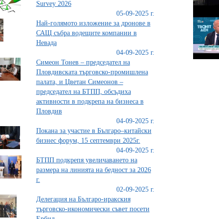
Survey 2026
05-09-2025 г.
Най-голямото изложение за дронове в
САЩ събра водещите компании в
Невада
04-09-2025 г.
Симеон Тонев – председател на
Пловдивската търговско-промишлена
палата, и Цветан Симеонов –
председател на БТПП, обсъдиха
активности в подкрепа на бизнеса в
Пловдив
04-09-2025 г.
Покана за участие в Българо–китайски
бизнес форум, 15 септември 2025г.
04-09-2025 г.
БТПП подкрепя увеличаването на
размера на линията на бедност за 2026
г.
02-09-2025 г.
Делегация на Българо-иракския
търговско-икономически съвет посети
Ербил