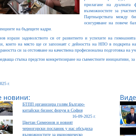
прилагане на дуалната 
възможностите за участие
Партньорствата между б
осигуряване на повече ба
енциите на бъдещите кадри.
ов изрази задоволството си от развитието и успехите на гимназията
и, които на място ще се запознаят с дейността на НПО в подкрепа н
раността си за отстояване на качествена професионална подготовка на у
ледваща стъпка предстои конкретизиране на съвместните инициативи, з
025 г.
 новини:
Виде
БТПП организира голям Българо-
китайски бизнес форум в София
16-09-2025 г.
Цветан Симеонов и новият
черногорски посланик у нас обсъдиха
възможностите за икономическо