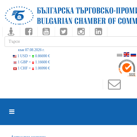
към 07.08.2026 г.
1 USD =
0.86690 €
1 GBP =
1.16600 €
1 CHF =
1.06990 €