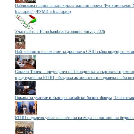
Наближава националната кръгла маса по проект Функционално 
България" (ФУМИ в България)
Участвайте в Eurochambres Economic Survey 2026
Най-голямото изложение за дронове в САЩ събра водещите ком
Симеон Тонев – председател на Пловдивската търговско-промиш
председател на БТПП, обсъдиха активности в подкрепа на бизне
Покана за участие в Българо–китайски бизнес форум, 15 септемв
БТПП подкрепя увеличаването на размера на линията на бедност 