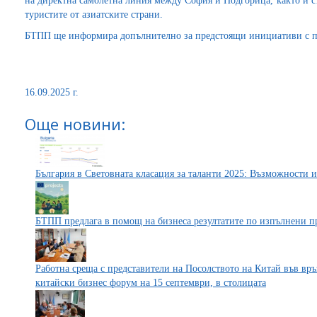
на директна самолетна линия между София и Подгорица, както и с
туристите от азиатските страни.
БТПП ще информира допълнително за предстоящи инициативи с па
16.09.2025 г.
Още новини:
България в Световната класация за таланти 2025: Възможности 
БТПП предлага в помощ на бизнеса резултатите по изпълнени п
Работна среща с представители на Посолството на Китай във връ
китайски бизнес форум на 15 септември, в столицата