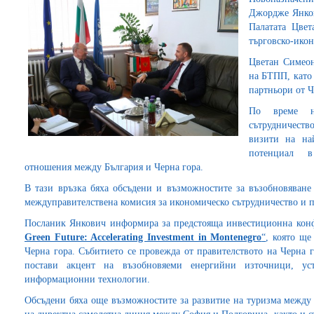
Джордже Янков
Палатата Цвет
търговско-ико
Цветан Симеон
на БТПП, като 
партньори от Ч
По време н
сътрудничеств
визити на на
потенциал в
отношения между България и Черна гора.
В тази връзка бяха обсъдени и възможностите за възобновяване 
междуправителствена комисия за икономическо сътрудничество и 
Посланик Янкович информира за предстояща инвестиционна кон
Green Future: Accelerating Investment in Montenegro
“
, която ще
Черна гора. Събитието се провежда от правителството на Черна 
постави акцент на възобновяеми енергийни източници, уст
информационни технологии.
Обсъдени бяха още възможностите за развитие на туризма между 