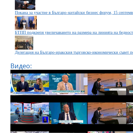
Покана за участие в Българо–китайски бизнес форум, 15 септемв
БТПП подкрепя увеличаването на размера на линията на бедност 
Делегация на Българо-иракския търговско-икономически съвет 
Видео: