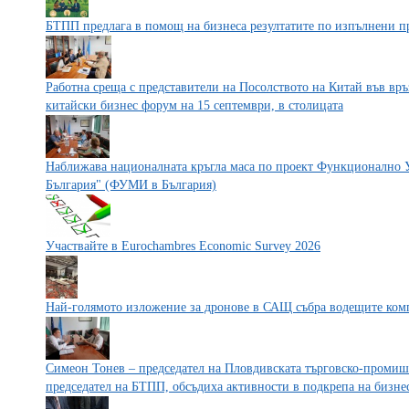
БТПП предлага в помощ на бизнеса резултатите по изпълнени п
Работна среща с представители на Посолството на Китай във връ
китайски бизнес форум на 15 септември, в столицата
Наближава националната кръгла маса по проект Функционално 
България" (ФУМИ в България)
Участвайте в Eurochambres Economic Survey 2026
Най-голямото изложение за дронове в САЩ събра водещите ком
Симеон Тонев – председател на Пловдивската търговско-промиш
председател на БТПП, обсъдиха активности в подкрепа на бизне