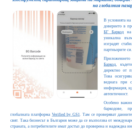
на глобалния паза
В условията на
доверието в п
БГ Баркод
на 
уникална въз
изградят стаби
партньорите си
Приложението 
Баркод
, къдет
директно от п
Това осигуря
веднага при с
информация, ид
автентичност.
Особено важно
баркодове, п
глобалната платформа
Verified by GS1
. Там се проверяват даннит
свят. Така бизнесът в България може да се възползва от междуна
страната, а потребителите имат достъп до проверена и надеждна и