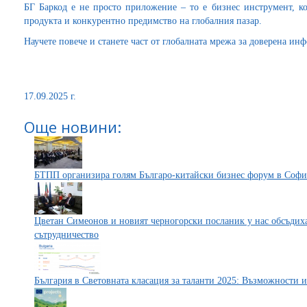
БГ Баркод е не просто приложение – то е бизнес инструмент, ко
продукта и конкурентно предимство на глобалния пазар.
Научете повече и станете част от глобалната мрежа за доверена ин
17.09.2025 г.
Още новини:
БТПП организира голям Българо-китайски бизнес форум в Софи
Цветан Симеонов и новият черногорски посланик у нас обсъдих
сътрудничество
България в Световната класация за таланти 2025: Възможности 