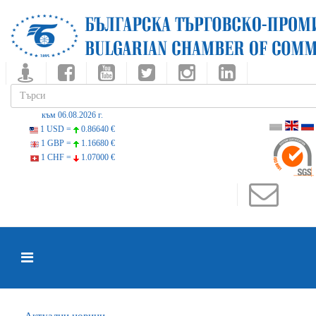
към 06.08.2026 г.
1 USD =
0.86640 €
1 GBP =
1.16680 €
1 CHF =
1.07000 €