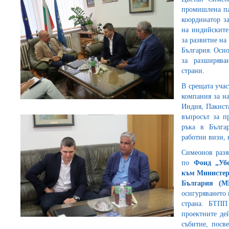
промишлена па
координатор з
на индийските
за развитие н
България. Осно
за разширява
страни.
В срещата уча
компания за на
Индия, Пакиста
въпросът за п
ръка в Бълга
работни визи, 
Симеонов разя
по
Фонд „Уб
към Министер
България (М
осигуряването 
страна. БТПП
проектните де
събитие, посв