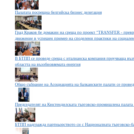
Палатата посрещна белгийска бизнес делегация
Град Краков бе домакин на среща по проект “TRANSFER - превр
движение в успешен пример на споделени практики на социален
В БТПП се проведе среща с италианска компания проучваща въз
областта на възобновяемата енергия
Общо събрание на Асоциацията на балканските палати се прове
Председателят на Кюстендилската търговско-промишлена палата
БТПП надгражда партньорството си с Националната търговско-б