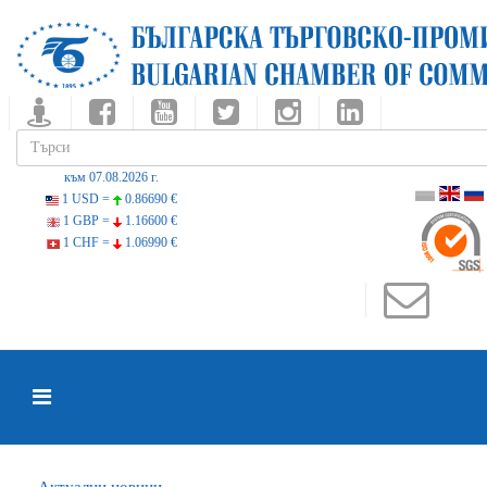
към 07.08.2026 г.
1 USD =
0.86690 €
1 GBP =
1.16600 €
1 CHF =
1.06990 €