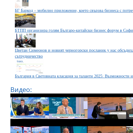
БГ Баркод – мобилно приложение, което свързва бизнеса с потре
БТПП организира голям Българо-китайски бизнес форум в Софи
Цветан Симеонов и новият черногорски посланик у нас обсъдих
сътрудничество
България в Световната класация за таланти 2025: Възможности 
Видео: