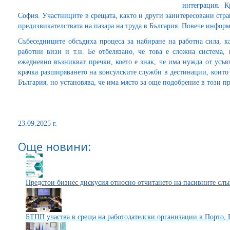
интеграция. К
София. Участниците в срещата, както и други заинтересовани стра
предизвикателствата на пазара на труда в България. Повече инфо
Събеседниците обсъдиха процеса за набиране на работна сила, к
работни визи и т.н. Бе отбелязано, че това е сложна система
ежедневно възникват пречки, което е знак, че има нужда от усъ
крачка разширяването на консулските служби в дестинации, които 
България, но установява, че има място за още подобрение в този пр
23.09.2025 г.
Още новини:
Предстои бизнес дискусия относно отчитането на пасивните слъ
БТПП участва в среща на работодателски организации в Порто, 