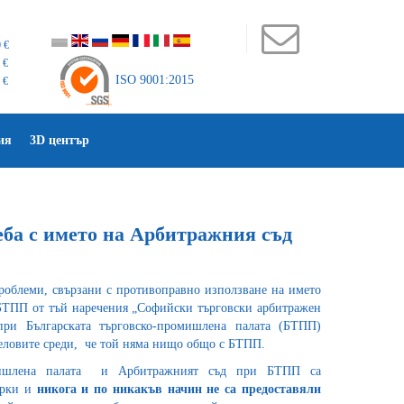
 €
 €
ISO 9001:2015
 €
ия
3D център
ба с името на Арбитражния съд
роблеми, свързани с противоправно използване на името
ТПП от тъй наречения „Софийски търговски арбитражен
при Българската търговско-промишлена палата (БТПП)
ловите среди, че той няма нищо общо с БТПП.
омишлена палата и Арбитражният съд при БТПП са
арки и
никога и по никакъв начин не са предоставяли