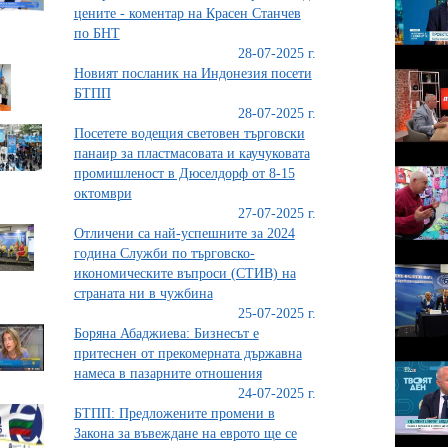
цените - коментар на Красен Станчев
по БНТ
28-07-2025 г.
Новият посланик на Индонезия посети
БТПП
28-07-2025 г.
Посетете водещия световен търговски
панаир за пластмасовата и каучуковата
промишленост в Дюселдорф от 8-15
октомври
27-07-2025 г.
Отличени са най-успешните за 2024
година Служби по търговско-
икономическите въпроси (СТИВ) на
страната ни в чужбина
25-07-2025 г.
Боряна Абаджиева: Бизнесът е
притеснен от прекомерната държавна
намеса в пазарните отношения
24-07-2025 г.
БТПП: Предложените промени в
Закона за въвеждане на еврото ще се