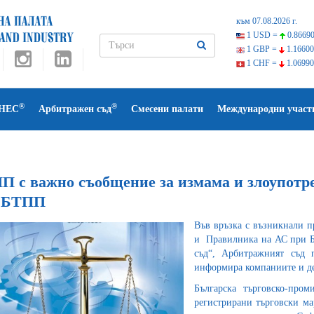
към 07.08.2026 г.
1 USD =
0.86690
1 GBP =
1.16600
1 CHF =
1.06990
®
®
НЕС
Арбитражен съд
Смесени палати
Международни участ
П с важно съобщение за измама и злоупотре
 БТПП
Във връзка с възникнали п
и Правилника на АС при Б
съд“, Арбитражният съд 
информира компаниите и де
Българска търговско-пр
регистрирани търговски м