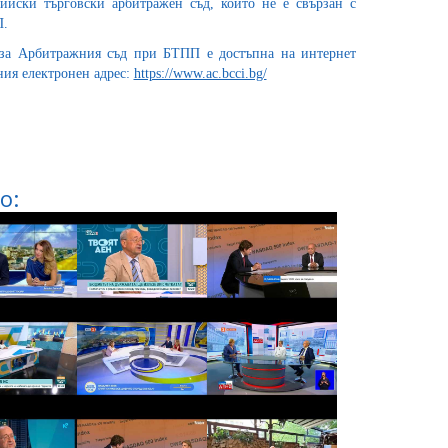
йски търговски арбитражен съд, който не е свързан с
П.
за Арбитражния съд при БТПП е достъпна на интернет
дния електронен адрес:
https://www.ac.bcci.bg/
о: