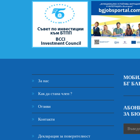
МОБИ
За нас
БГ БА
Как да стана член ?
Отзиви
АБОНИ
ЗА Б
Контакти
Декларация за поверителност