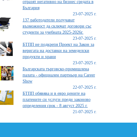
отразят негативно на бизнес средата в
България
23-07-2025 г.
137 работодатели получават
възможност да сключат договори със
студенти за учебната 2025-2026г.
23-07-2025 г.
БТПП не подкрепя Проект на Закон за
веригата на доставки на земеделски
продукти и храни
23-07-2025 г.
Българската търговско-промишлена
палата - официален партньор на Career
Show
22-07-2025 г.
БТПП обявява и в евро цените на
платените си услуги преди законово
определения срок - 8 август 2025 г.
21-07-2025 г.