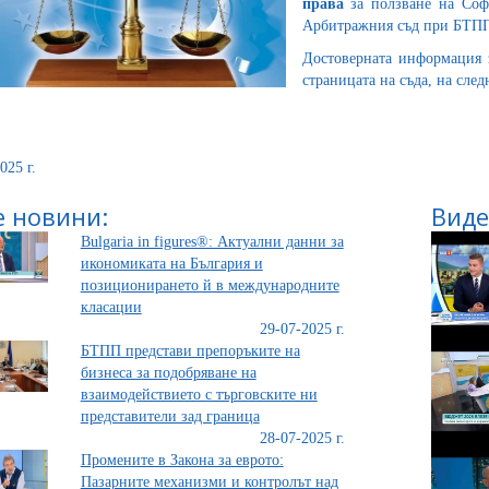
права
за ползване на Софи
Арбитражния съд при БТП
Достоверната информация 
страницата на съда, на сле
025 г.
 новини:
Виде
Bulgaria in figures®: Актуални данни за
икономиката на България и
позиционирането й в международните
класации
29-07-2025 г.
БТПП представи препоръките на
бизнеса за подобряване на
взаимодействието с търговските ни
представители зад граница
28-07-2025 г.
Промените в Закона за еврото:
Пазарните механизми и контролът над