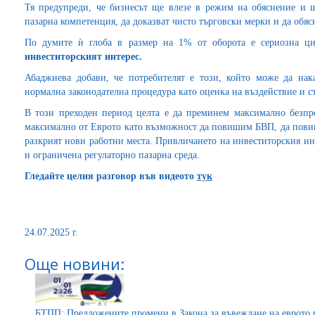
Тя предупреди, че бизнесът ще влезе в режим на обяснение и ще
пазарна компетенция, да доказват чисто търговски мерки и да обя
По думите ѝ глоба в размер на 1% от оборота е сериозна ц
инвеститорският интерес.
Абаджиева добави, че потребителят е този, който може да нак
нормална законодателна процедура като оценка на въздействие и ст
В този преходен период целта е да преминем максимално безпр
максимално от Еврото като възможност да повишим БВП, да повиш
разкрият нови работни места. Привличането на инвеститорския ин
и ограничена регулаторно пазарна среда.
Гледайте целия разговор във видеото
тук
24.07.2025 г.
Още новини:
БТПП: Предложените промени в Закона за въвеждане на еврото ще