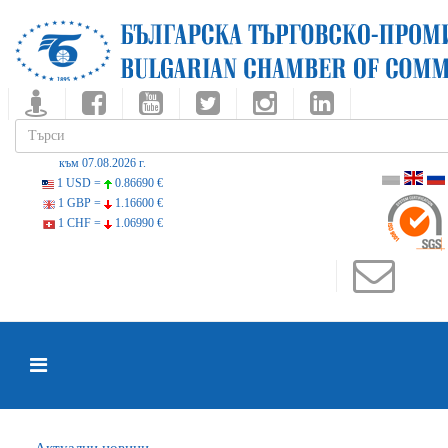
към 07.08.2026 г.
1 USD =
0.86690 €
1 GBP =
1.16600 €
1 CHF =
1.06990 €