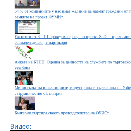
64 % от компаниите у нас имат желание да наемат граждани от т
рамките на проект ФУМИ*
Експерти от БТПП проведоха среща по проект SoDi – прилагане 
социален диалог, с партньори
Анкета на БТПП: Оценка за дейността на службите по търговско
чужбина
Министърът на инвестициите, индустрията и търговията на Узбе
сътрудничество с България
България стартира своето председателство на ОЧИС*
Видео: