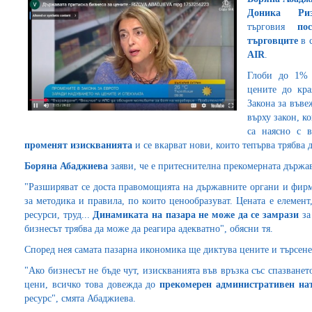
Доника Р
търговия
по
търговците
в 
AIR
.
Глоби до 1% 
цените до кра
Закона за въве
върху закон, к
са наясно с 
променят изискванията
и се вкарват нови, които тепърва трябва 
Боряна Абаджиева
заяви, че е притеснителна прекомерната държ
"Разширяват се доста правомощията на държавните органи и фирм
за методика и правила, по които ценообразуват. Цената е елемен
ресурси, труд...
Динамиката на пазара не може да се замрази
за
бизнесът трябва да може да реагира адекватно", обясни тя.
Според нея самата пазарна икономика ще диктува цените и търсене
"Ако бизнесът не бъде чут, изискванията във връзка със спазванет
цени, всичко това довежда до
прекомерен административен на
ресурс", смята Абаджиева.