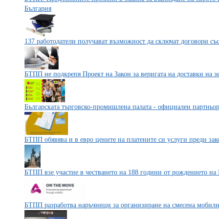
България
137 работодатели получават възможност да сключат договори със 
БТПП не подкрепя Проект на Закон за веригата на доставки на 
Българската търговско-промишлена палата - официален партньор
БТПП обявява и в евро цените на платените си услуги преди зако
БТПП взе участие в честването на 188 години от рождението на
БТПП разработва наръчници за организиране на смесена мобилн