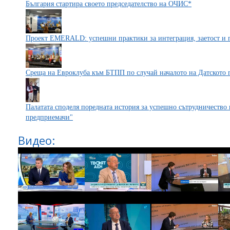
България стартира своето председателство на ОЧИС*
Проект EMERALD: успешни практики за интеграция, заетост и п
Среща на Евроклуба към БТПП по случай началото на Датското п
Палатата споделя поредната история за успешно сътрудничество 
предприемачи"
Видео: