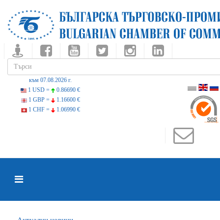
към 07.08.2026 г.
1 USD =
0.86690 €
1 GBP =
1.16600 €
1 CHF =
1.06990 €