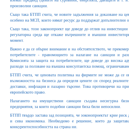
вземат предвид (цените на суровини, енергията, данъците и т. н
произволни санкции.
Също така БТПП счита, че новите задължения за доказване на це
особено на МСП, които нямат ресурс да поддържат допълнителни о
Също така, този законопроект ще доведе до отлив на инвестиции
регулаторна среда ще откаже вътрешните и външни инвеститор
момент.
Важно е да се обърне внимание и на обстоятелството, че преком
потребителите - правомощието за налагане на санкции и ра
Комисията за защита на потребителите, ще доведе до висока ад
разходи за ползване на външна консултантска помощ, ограничаван
БТПП счита, че ценовата политика на фирмите не може да се о
възможността на бизнеса да определя цените си според реалните
доставки, инфлация и пазарно търсене. Това противоречи на при
европейското право.
Налагането на имуществени санкции създава несигурна биз
предприятия, за които подобни санкции биха били непосилни.
БТПП твърдо застава зад позицията, че зоконопроектът крие риск
и сива икономика. Необходимо е решение, което да защитав
конкурентоспособността на страна ни.