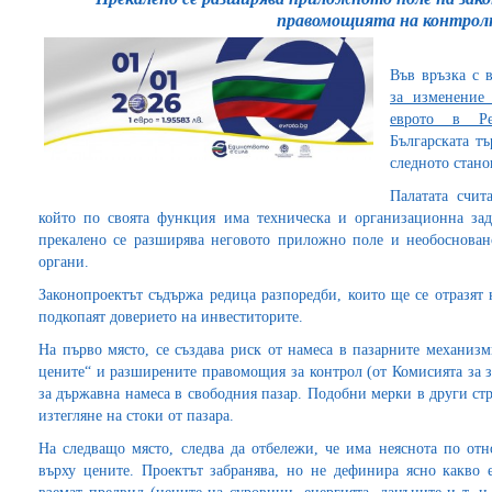
правомощията на контрол
Във връзка с 
за изменение
еврото в Ре
Българската т
следното стан
Палатата счит
който по своята функция има техническа и организационна зад
прекалено се разширява неговото приложно поле и необоснован
органи.
Законопроектът съдържа редица разпоредби, които ще се отразят 
подкопаят доверието на инвеститорите.
На първо място, се създава риск от намеса в пазарните механиз
цените“ и разширените правомощия за контрол (от Комисията за з
за държавна намеса в свободния пазар. Подобни мерки в други ст
изтегляне на стоки от пазара.
На следващо място, следва да отбележи, че има неяснота по от
върху цените. Проектът забранява, но не дефинира ясно какво 