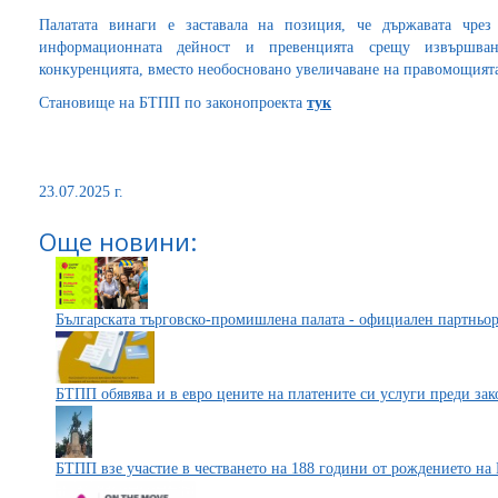
Палатата винаги е заставала на позиция, че държавата чрез
информационната дейност и превенцията срещу извършва
конкуренцията, вместо необосновано увеличаване на правомощията
Становище на БТПП по законопроекта
тук
23.07.2025 г.
Още новини:
Българската търговско-промишлена палата - официален партньор
БТПП обявява и в евро цените на платените си услуги преди зако
БТПП взе участие в честването на 188 години от рождението на