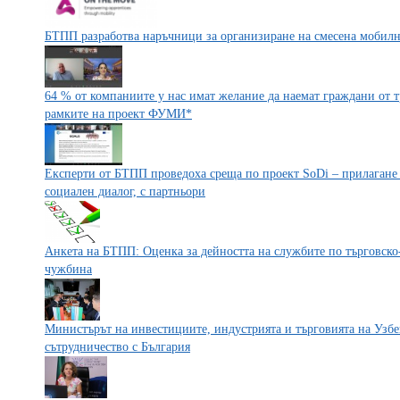
БТПП разработва наръчници за организиране на смесена мобилн
64 % от компаниите у нас имат желание да наемат граждани от т
рамките на проект ФУМИ*
Експерти от БТПП проведоха среща по проект SoDi – прилагане 
социален диалог, с партньори
Анкета на БТПП: Оценка за дейността на службите по търговско
чужбина
Министърът на инвестициите, индустрията и търговията на Узбе
сътрудничество с България