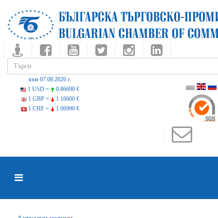
към 07.08.2026 г.
1 USD =
0.86690 €
1 GBP =
1.16600 €
1 CHF =
1.06990 €