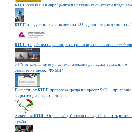
БТПП обявява и в евро цените на платените си услуги преди зако
БТПП взе участие в честването на 188 години от рождението на
БТПП разработва наръчници за организиране на смесена мобилн
64 % от компаниите у нас имат желание да наемат граждани от т
рамките на проект ФУМИ*
Експерти от БТПП проведоха среща по проект SoDi – прилагане 
социален диалог, с партньори
Анкета на БТПП: Оценка за дейността на службите по търговско
чужбина