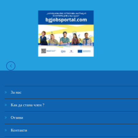
За нас
Как да стана член ?
Отзиви
Контакти