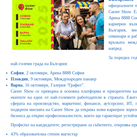
официалните п
Career Show. Е
Арена 8888 Соф
кариерни въз
България, м
семинари и раб
връзката меж
напред.
За поредна го
най-големи града на България:
София
, 2 октомври, Арена 8888 София
Пловдив
, 9 октомври, Международен панаир
Варна
, 16 октомври, Галерия “Графит”.
Career Show се превърна в основна платформа и приоритетен к
екипите на едни от най-големите работодатели в страната. Ежег
сферата на производство, маркетинг, финанси, аутсорсинг, ИТ
подкрепя мисията на Career Show да открива нови кариерни хориз
бизнеса да открие професионалистите, които ще гарантират устойч
Профилът на кандидатите, регистрирани за събитието, откроява пр
43% образователна степен магистър