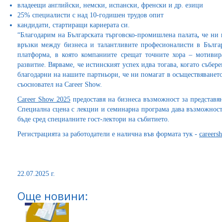
владеещи английски, немски, испански, френски и др. езици
25% специалисти с над 10-годишен трудов опит
кандидати, стартиращи кариерата си.
“Благодарим на Българската търговско-промишлена палата
,
че ни 
връзки между бизнеса и талантливите професионалисти в Българ
платформа, в която компаниите срещат точните хора – мотиви
развитие. Вярваме, че истинският успех идва тогава, когато събер
благодарни на нашите партньори, че ни помагат в осъществяванет
съосновател на Career Show.
Career Show 2025
предоставя на бизнеса възможност за представя
Специална сцена с лекции и семинарна програма дава възможност 
бъде сред специалните гост-лектори на събитието.
Регистрацията за работодатели е налична във формата тук -
careers
22.07.2025 г.
Още новини: