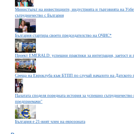
Министърът на инвестициите, индустрията и търговията на Узбе
сътрудничество с България
България стартира своето председателство на ОЧИС*
Проект EMERALD: успешни практики за интеграция, заетост и п
Среща на Евроклуба към БТПП по случай началото на Датското п
Палатата споделя поредната история за успешно сътрудничество 
предприемачи"
България е 21-вият член на еврозоната