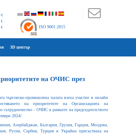
 €
 €
ISO 9001:2015
 €
ия
3D център
 приоритетите на ОЧИС през
ата търговско-промишлена палата взеха участие в онлайн
естяването на приоритетите на Организацията на
о сътрудничество - ОЧИС в рамките на председателството
ември 2024/.
ения, Азербайджан, България, Грузия, Гърция, Молдова,
ия, Русия, Сърбия, Турция и Украйна присъстваха на