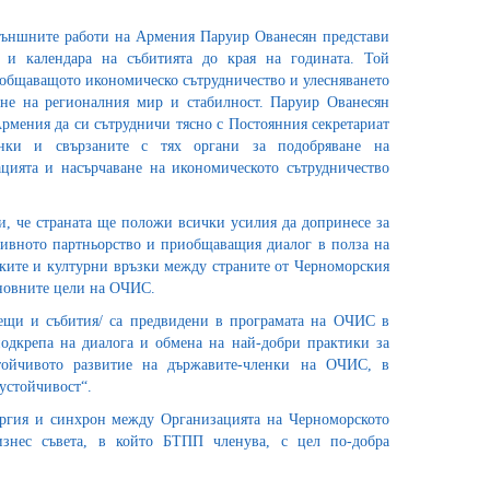
външните работи на Армения Паруир Ованесян представи
 и календара на събитията до края на годината. Той
иобщаващото икономическо сътрудничество и улесняването
ане на регионалния мир и стабилност. Паруир Ованесян
рмения да си сътрудничи тясно с Постоянния секретариат
нки и свързаните с тях органи за подобряване на
цията и насърчаване на икономическото сътрудничество
и, че страната ще положи всички усилия да допринесе за
тивното партньорство и приобщаващия диалог в полза на
ките и културни връзки между страните от Черноморския
сновните цели на ОЧИС.
рещи и събития/ са предвидени в програмата на ОЧИС в
дкрепа на диалога и обмена на най-добри практики за
стойчивото развитие на държавите-членки на ОЧИС, в
 устойчивост“.
ергия и синхрон между Организацията на Черноморското
изнес съвета, в който БТПП членува, с цел по-добра