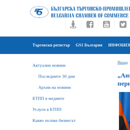
Търговски регистър
GS1 България
ИНФОБИЗ
Назад
Актуални новини
„Ан
Последните 30 дни
пер
Архив на новини
БTПП в медиите
Услуги в БТПП
Какво ползва бизнесът