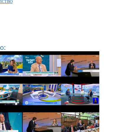
ЛСТВО
о: