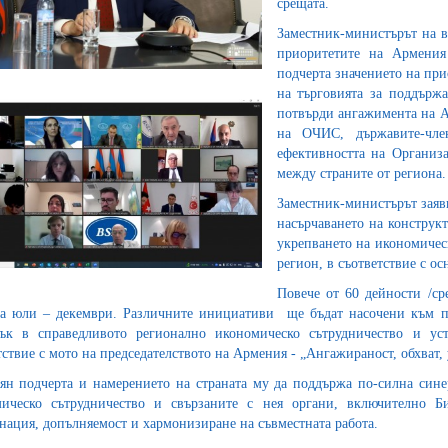
срещата.
Заместник-министърът на 
приоритетите на Армения
подчерта значението на пр
на търговията за поддърж
потвърди ангажимента на А
на ОЧИС, държавите-чле
ефективността на Организа
между страните от региона.
Заместник-министърът заяв
насърчаването на конструк
укрепването на икономичес
регион, в съответствие с о
Повече от 60 дейности /с
а юли – декември. Различните инициативи ще бъдат насочени към по
ък в справедливото регионално икономическо сътрудничество и у
тствие с мото на председателството на Армения - „Ангажираност, обхват,
ян подчерта и намерението на страната му да поддържа по-силна син
ическо сътрудничество и свързаните с нея органи, включително Б
нация, допълняемост и хармонизиране на съвместната работа.