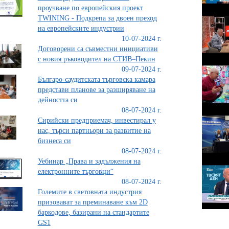
проучване по европейския проект
TWINING - Подкрепа за двоен преход
на европейските индустрии
10-07-2024 г.
Договорени са съвместни инициативи
с новия ръководител на СТИВ–Пекин
09-07-2024 г.
Българо-саудитската търговска камара
представи планове за разширяване на
дейността си
08-07-2024 г.
Сирийски предприемач, инвестирал у
нас, търси партньори за развитие на
бизнеса си
08-07-2024 г.
Уебинар „Права и задължения на
електронните търговци“
08-07-2024 г.
Големите в световната индустрия
призовават за преминаване към 2D
баркодове, базирани на стандартите
GS1