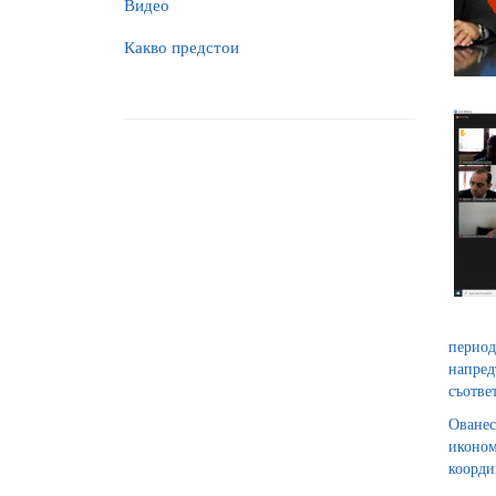
Видео
Какво предстои
период
напред
съотве
Ованес
иконом
коорди