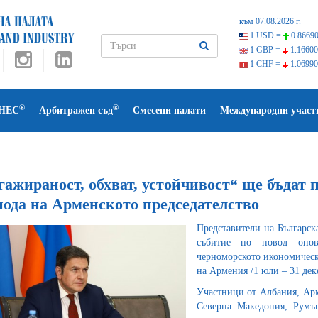
към 07.08.2026 г.
1 USD =
0.86690
1 GBP =
1.16600
1 CHF =
1.06990
®
®
НЕС
Арбитражен съд
Смесени палати
Международни участ
гажираност, обхват, устойчивост“ ще бъдат
иода на Арменското председателство
Представители на Българск
събитие по повод опов
черноморското икономическ
на Армения /1 юли – 31 дек
Участници от Албания, Арм
Северна Македония, Румън