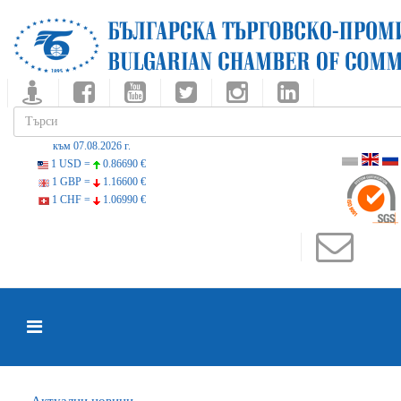
към 07.08.2026 г.
1 USD =
0.86690 €
1 GBP =
1.16600 €
1 CHF =
1.06990 €