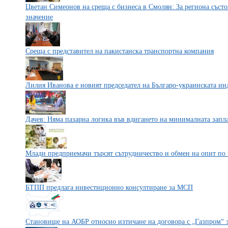
Цветан Симеонов на среща с бизнеса в Смолян: За региона съст
значение
Среща с представител на пакистанска транспортна компания
Лилия Иванова е новият председател на Българо-украинската ин
Дачев: Няма пазарна логика във вдигането на минималната запл
Млади предприемачи търсят сътрудничество и обмен на опит по
БТПП предлага инвестиционно консултиране за МСП
Становище на АОБР относно изтичане на договора с „Газпром“ з