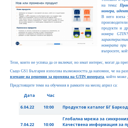
на тема
: Пра
номера, иден
В него взеха 
производите
продукти и д
номера
GTIN
?
характеристи
номерата при 
въпросите, кой
Тези, които не успяха да се включат, но имат интерес, могат да пр
Също GS1 България използва възможността да напомни, че на ра
вземане на решения за промяна на GTIN номерата
, който може 
Предстоящите теми на обучения в рамките на месец април са:
Дата
Час
Тем
6.04.22
10:00
Продуктов каталог БГ Баркод
Глобална мрежа за синхрониз
7.04.22
10:00
Качествена информация за п