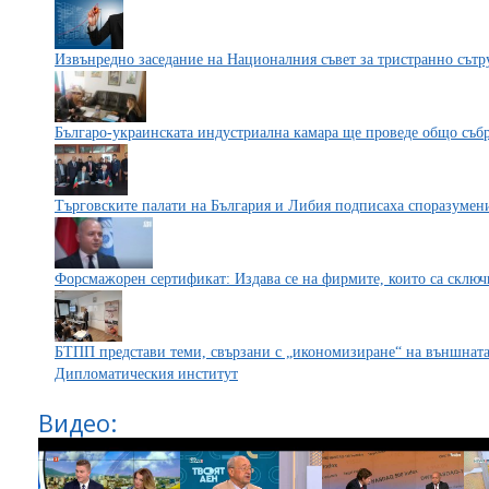
Извънредно заседание на Националния съвет за тристранно сътр
Българо-украинската индустриална камара ще проведе общо съб
Търговските палати на България и Либия подписаха споразумени
Форсмажорен сертификат: Издава се на фирмите, които са сключ
БТПП представи теми, свързани с „икономизиране“ на външната
Дипломатическия институт
Видео: