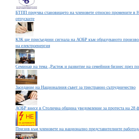
БТПП проучва становището на членовете относно промените в На
отпуските
КЗК ще присъедини сигнала на АОБР към образуваното производ
на електроенергия
Cеминар на тема „Растеж и развитие на семейния бизнес през 
Заседание на Националния съвет за тристранно сътрудничество
АОБР внесе в Столична община уведомление за протеста на 28 фе
Призив към членовете на национално представителните работод