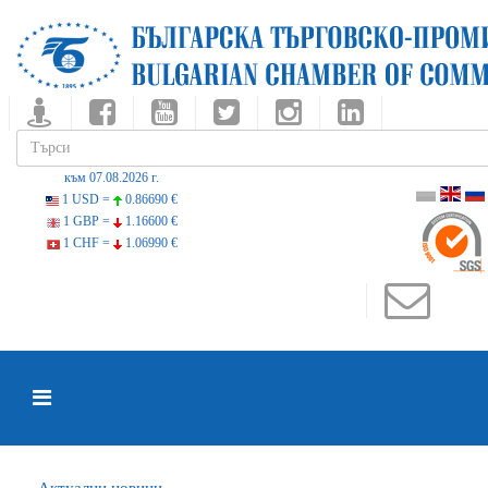
към 07.08.2026 г.
1 USD =
0.86690 €
1 GBP =
1.16600 €
1 CHF =
1.06990 €