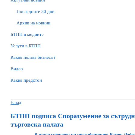
Актуални новини
Последните 30 дни
Архив на новини
БTПП в медиите
Услуги в БТПП
Какво ползва бизнесът
Видео
Какво предстои
Назад
БТПП подписа Споразумение за сътрудн
търговска палата
В присъствието на президентите Румен Радев