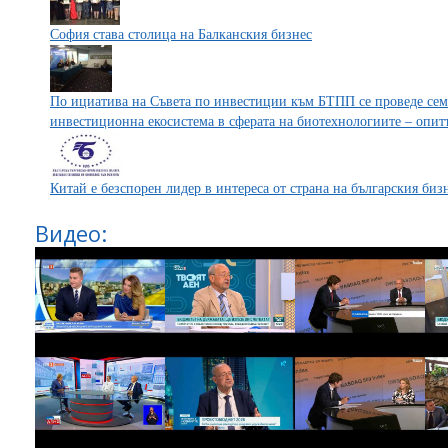
София става столица на Балканския бизнес
По ициатива на Съвета по инвестиции към БТПП се проведе сем
инвестиционна екосистема в сферата на биотехнологиите – опитът
Китай е безспорен лидер в интереса от страна на българския биз
Видео: