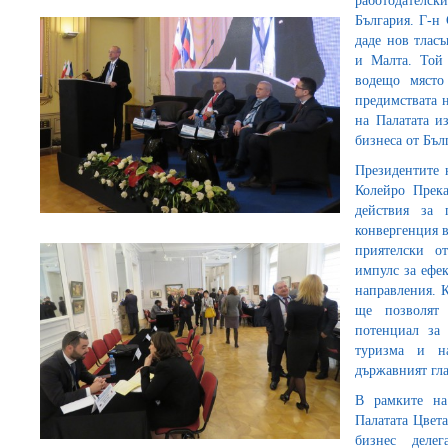
работодателски
България. Г-н 
даде нов тлас
и Малта. Той 
водещо място
предимствата н
на Палатата и
бизнеса от Бъл
Президентите 
Колейро Прек
действия за 
конвергенция в
приятелски о
импулс за ефе
направления. 
ще позволят 
потенциал за 
туризма и на
държавният гла
В рамките на
Палатата Цвет
бизнес делег