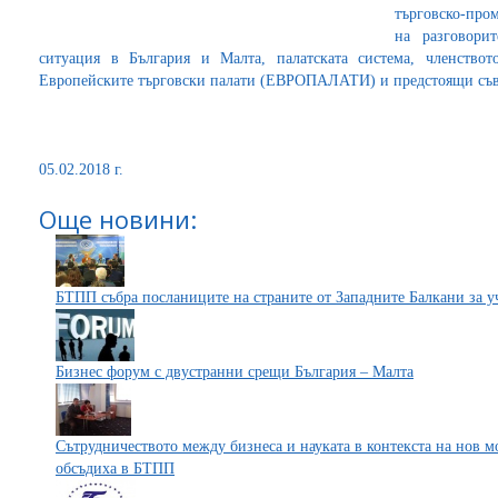
търговско-про
на разговори
ситуация в България и Малта, палатската система, членство
Европейските търговски палати (ЕВРОПАЛАТИ) и предстоящи съ
05.02.2018 г.
Още новини:
БТПП събра посланиците на страните от Западните Балкани за у
Бизнес форум с двустранни срещи България – Малта
Сътрудничеството между бизнеса и науката в контекста на нов м
обсъдиха в БТПП