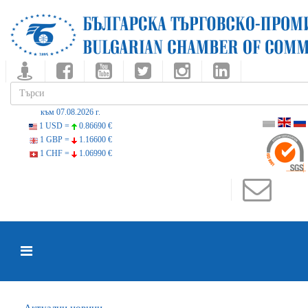
към 07.08.2026 г.
1 USD =
0.86690 €
1 GBP =
1.16600 €
1 CHF =
1.06990 €