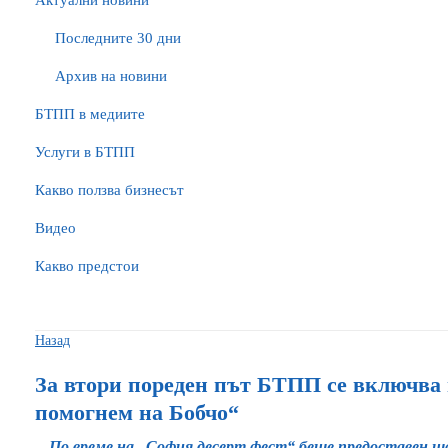
Актуални новини
Последните 30 дни
Архив на новини
БTПП в медиите
Услуги в БТПП
Какво ползва бизнесът
Видео
Какво предстои
Назад
За втори пореден път БТПП се включва
помогнем на Бобчо“
По време на „София десерт фест“ беше предоставен 