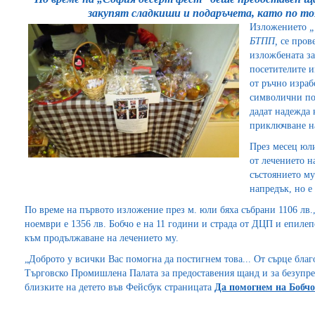
закупят сладкиши и подаръчета, като по то
Изложението
„
БТПП,
се пров
изложбената з
посетителите и
от ръчно изра
символични под
дадат надежда 
приключване на
През месец юли
от лечението н
състоянието му
напредък, но е
По време на първото изложение през м. юли бяха събрани 1106 лв.,
ноември е 1356 лв. Бобчо е на 11 години и страда от ДЦП и епилеп
към продължаване на лечението му.
„Доброто у всички Вас помогна да постигнем това... От сърце бла
Търговско Промишлена Палата за предоставения щанд и за безупре
близките на детето във Фейсбук страницата
Да помогнем на Бобчо