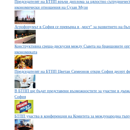
Председателят на БТПП връчи диплома за цялостно сътрудничест
икономически отношения на Сузан Музи
Агрофорумът в София се превърна в „мост“ за развитието на бъ
Конструктивна среща-дискусия между Съвета на браншовите ор
икономиката
Председателят на БТПП Цветан Симеонов откри София десерт фе
В БТПП ще бъдат представени възможностите за участие в дър
София
БТПП участва в конференция на Комитета за международна търг