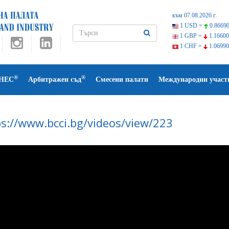
към 07.08.2026 г.
1 USD =
0.86690
1 GBP =
1.16600
1 CHF =
1.06990
®
®
НЕС
Арбитражен съд
Смесени палати
Международни участ
ps://www.bcci.bg/videos/view/223