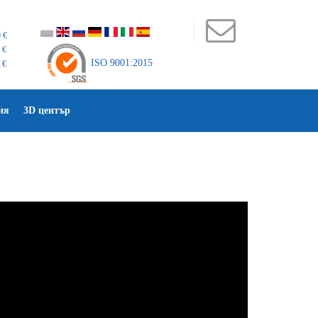
 €
 €
ISO 9001:2015
 €
ия
3D център