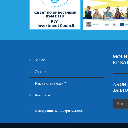
МОБИ
За нас
БГ БА
Отзиви
Как да стана член ?
АБОНИ
ЗА Б
Контакти
Декларация за поверителност