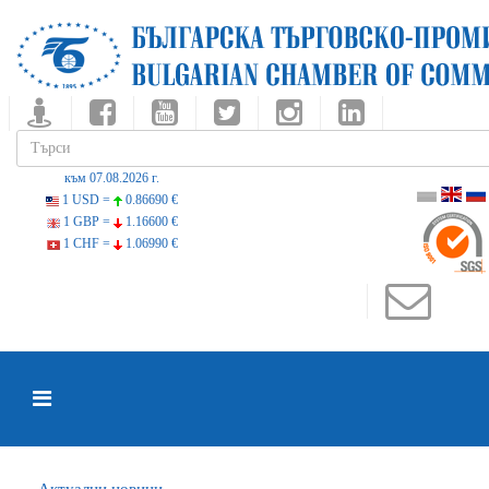
към 07.08.2026 г.
1 USD =
0.86690 €
1 GBP =
1.16600 €
1 CHF =
1.06990 €