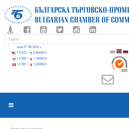
към 07.08.2026 г.
1 USD =
0.86690 €
1 GBP =
1.16600 €
1 CHF =
1.06990 €