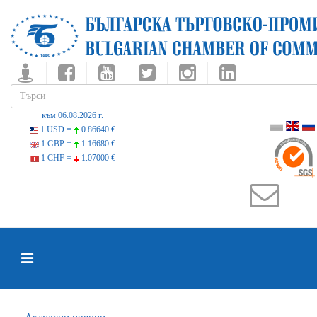
към 06.08.2026 г.
1 USD =
0.86640 €
1 GBP =
1.16680 €
1 CHF =
1.07000 €