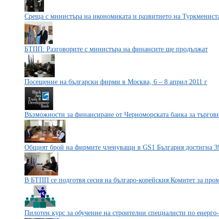
Среща с министъра на икономиката и развитието на Туркменист
БТПП: Разговорите с министъра на финансите ще продължат
Посещение на български фирми в Москва, 6 – 8 април 2011 г
Възможности за финансиране от Черноморската банка за търгови
Общият брой на фирмите членуващи в GS1 България достигна 3
В БТПП се подготвя сесия на българо-корейския Комитет за пр
Пилотен курс за обучение на строителни специалисти по енерго