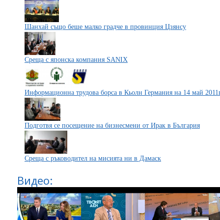
Шанхай също беше малко градче в провинция Цзянсу
Среща с японска компания SANIX
Информационна трудова борса в Кьолн Германия на 14 май 2011
Подготвя се посещение на бизнесмени от Ирак в България
Среща с ръководител на мисията ни в Дамаск
Видео: