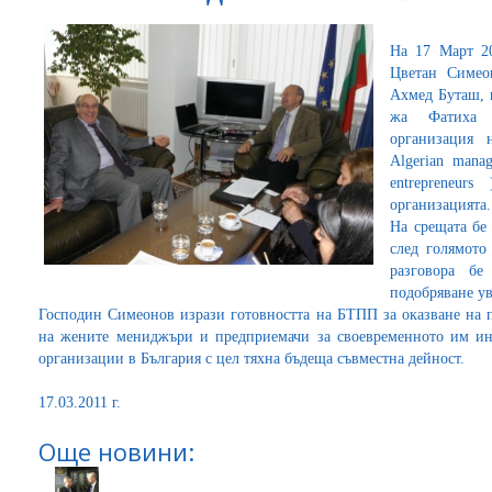
На 17 Март 2
Цветан Симеон
Ахмед Буташ, 
жа Фатиха 
организация
Algerian mana
entrepreneu
организацията.
На срещата бе
след голямото
разговора бе
подобряване у
Господин Симеонов изрази готовността на БТПП за оказване на 
на жените мениджъри и предприемачи за своевременното им ин
организации в България с цел тяхна бъдеща съвместна дейност.
17.03.2011 г.
Още новини: