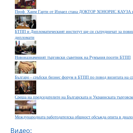
Проф. Хаим Гарти от Израел стана ДОКТОР ХОНОРИС КАУЗА 
БТПП и Дипломатическият институт ще си сътрудничат за повиш
дипломати
Новоназначеният търговски съветник на Румъния посети БТПП
Българо - сръбски бизнес форум в БТПП по повод визитата на с
Среща на председателите на Българската и Украинската търгов
Международната работодателска общност обсъжда опита в диалог
Видео: