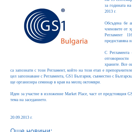
за годината н
2013 г.
Обсъдена бе а
членовете от х
Регламент 11
предоставяна 
С Регламента 
отговорности
храните. Все о
са запознати с този Регламент, който на този етап е препоръчителе
цел запознаване с Регламента, GS1 България, съвместно с Българск
ще организира семинар в края на месец октомври.
Идеи за участие в изложение Market Рlace, част от предстоящия 
тема на заседанието.
20.09.2013 г.
Още новини: