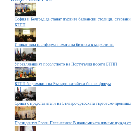
София и Белград да станат първите балкански столици, свързани
БТПП
Иновативна платформа помага на бизнеса в маркетинга
Управляващият посолството на Португалия посети БТПП
БТПП бе домакин на Българо-китайски бизнес форум
Среща с представители на Българо-сръбската търговско-промишл
Президентът Росен Плевнелиев: В икономиката нямаме нужда о