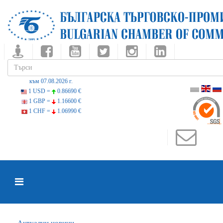
към 07.08.2026 г.
1 USD =
0.86690 €
1 GBP =
1.16600 €
1 CHF =
1.06990 €