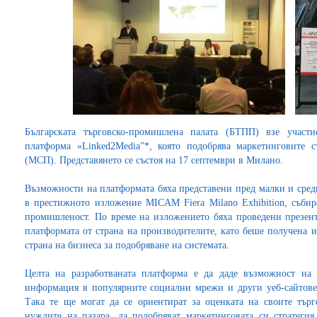
Българската търговско-промишлена палата (БТПП) взе участ
платформа «Linked2Media”*, която подобрява маркетинговите 
(МСП). Представянето се състоя на 17 септември в Милано.
Възможности на платформата бяха представени пред малки и сред
в престижното изложение MICAM Fiera Milano Exhibition, съби
промишленост. По време на изложението бяха проведени презент
платформата от страна на производителите, като беше получена и
страна на бизнеса за подобряване на системата.
Целта на разработваната платформа е да даде възможност на
информация в популярните социални мрежи и други уеб-сайтове и
Така те ще могат да се ориентират за оценката на своите тър
нуждите на пазара, да подобряват маркетинговата си стратеги