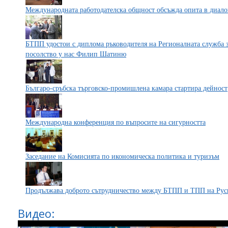
Международната работодателска общност обсъжда опита в диалог
БТПП удостои с диплома ръководителя на Регионалната служба 
посолство у нас Филип Шатиню
Българо-сръбска търговско-промишлена камара стартира дейност
Международна конференция по въпросите на сигурността
Заседание на Комисията по икономическа политика и туризъм
Продължава доброто сътрудничество между БТПП и ТПП на Рус
Видео: