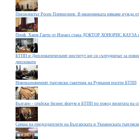
Президентът Росен Плевнелиев: В икономиката нямаме нужда о
Проф. Хаим Гарти от Израел стана ДОКТОР ХОНОРИС КАУЗА 
БТПП и Дипломатическият институт ще си сътрудничат за повиш
дипломати
Новоназначеният търговски съветник на Румъния посети БТПП
Българо - сръбски бизнес форум в БТПП по повод визитата на с
Среща на председателите на Българската и Украинската търгов