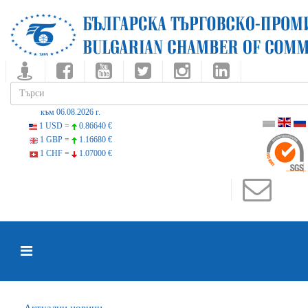
към 06.08.2026 г.
1 USD =
0.86640 €
1 GBP =
1.16680 €
1 CHF =
1.07000 €