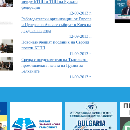
между БТПП и ТПП на Руската
федерация
12-09-2013 г.
Работодателски организации от Европа
и Централна Азия се събират в Киев на
двудневна среща
12-09-2013 г.
Новоназначеният посланик на Сърбия
посети БТПП
11-09-2013 г.
Среща с представителя на Търговско-
промишлената палата на Грузия за
Балканите
11-09-2013 г.