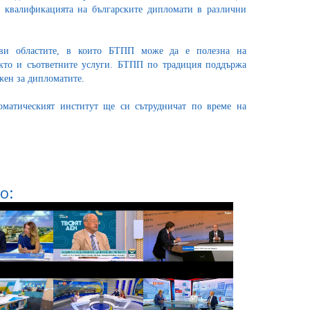
 квалификацията на българските дипломати в различни
ави областите, в които БТПП може да е полезна на
акто и съответните услуги. БТПП по традиция поддържа
жен за дипломатите.
матическият институт ще си сътрудничат по време на
о: