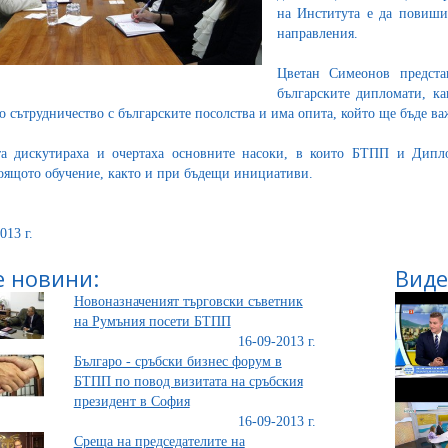
на Института е да повиши
направления.
Цветан Симеонов предст
българските дипломати, к
о сътрудничество с българските посолства и има опита, който ще бъде ва
а дискутираха и очертаха основните насоки, в които БТПП и Дипло
оящото обучение, както и при бъдещи инициативи.
013 г.
 новини:
Виде
Новоназначеният търговски съветник
на Румъния посети БТПП
16-09-2013 г.
Българо - сръбски бизнес форум в
БТПП по повод визитата на сръбския
президент в София
16-09-2013 г.
Среща на председателите на