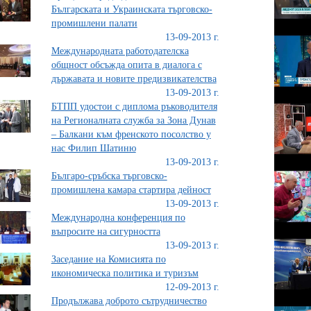
Българската и Украинската търговско-
промишлени палати
13-09-2013 г.
Международната работодателска
общност обсъжда опита в диалога с
държавата и новите предизвикателства
13-09-2013 г.
БТПП удостои с диплома ръководителя
на Регионалната служба за Зона Дунав
– Балкани към френското посолство у
нас Филип Шатиню
13-09-2013 г.
Българо-сръбска търговско-
промишлена камара стартира дейност
13-09-2013 г.
Международна конференция по
въпросите на сигурността
13-09-2013 г.
Заседание на Комисията по
икономическа политика и туризъм
12-09-2013 г.
Продължава доброто сътрудничество