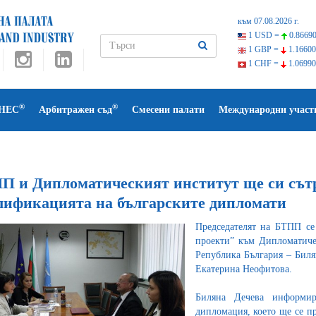
към 07.08.2026 г.
1 USD =
0.86690
1 GBP =
1.16600
1 CHF =
1.06990
®
®
НЕС
Арбитражен съд
Смесени палати
Международни участ
П и Дипломатическият институт ще си сътр
лификацията на българските дипломати
Председателят на БТПП се
проекти” към Дипломатиче
Република България – Биля
Екатерина Неофитова.
Биляна Дечева информир
дипломация, което ще се пр