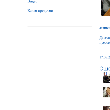
Видео
Какво предстои
активн
Двамат
предст
17.09.2
Още