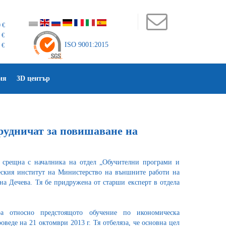
 €
 €
ISO 9001:2015
 €
ия
3D център
удничат за повишаване на
 срещна с началника на отдел „Обучителни програми и
ския институт на Министерство на външните работи на
на Дечева. Тя бе придружена от старши експерт в отдела
а относно предстоящото обучение по икономическа
оведе на 21 октомври 2013 г. Тя отбеляза, че основна цел