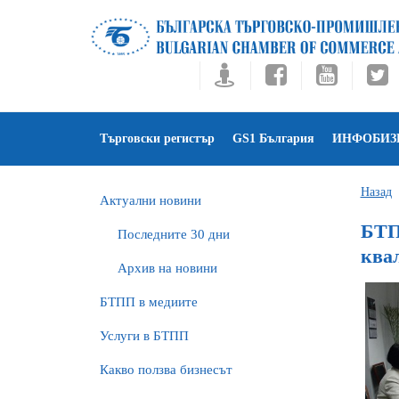
Търговски регистър
GS1 България
ИНФОБИЗ
Назад
Актуални новини
БТП
Последните 30 дни
ква
Архив на новини
БTПП в медиите
Услуги в БТПП
Какво ползва бизнесът