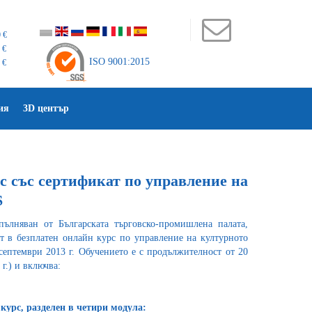
 €
 €
ISO 9001:2015
 €
ия
3D център
рс със сертификат по управление на
S
лняван от Българската търговско-промишлена палата,
т в безплатен онлайн курс по управление на културното
септември 2013 г. Обучението е с продължителност от 20
г.) и включва:
курс, разделен в четири модула: