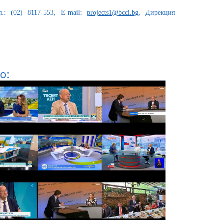
.: (02) 8117-553, E-mail:
projects1@bcci.bg
, Дирекция
о: