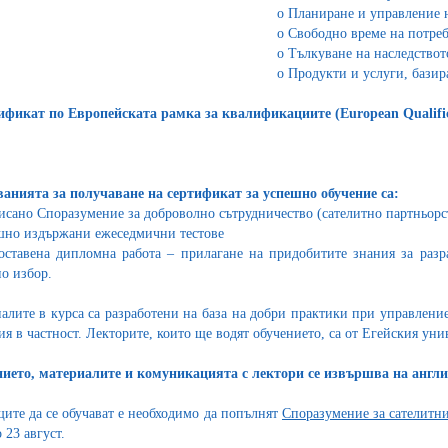
o
Планиране и управление н
o
Свободно време на потре
o
Тълкуване на наследствот
o
Продукти и услуги, бази
ификат по Европейската рамка за квалификациите (European Qualific
анията за получаване на сертификат за успешно обучение са:
сано Споразумение за доброволно сътрудничество (сателитно партньор
шно издържани ежеседмични тестове
оставена дипломна работа – прилагане на придобитите знания за разр
по избор.
алите в курса са разработени на база на добри практики при управлени
ия в частност. Лекторите, които ще водят обучението, са от Егейския уни
ието, материалите и комуникацията с лектори се извършва на англи
ите да се обучават е необходимо да попълнят
Споразумение за сателитн
 23 август.