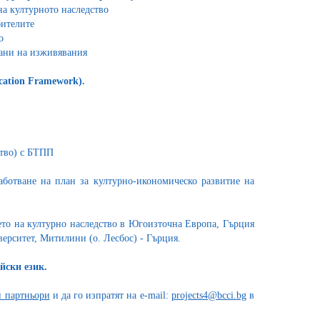
а културното наследство
бителите
о
рани на изживявания
ation Framework).
ство) с БТПП
аботване на план за културно-икономическо развитие на
ето на културно наследство в Югоизточна Европа, Гърция
верситет, Митилини (о. Лесбос) - Гърция.
йски език.
и партньори
и да го изпратят на e-mail:
projects4@bcci.bg
в