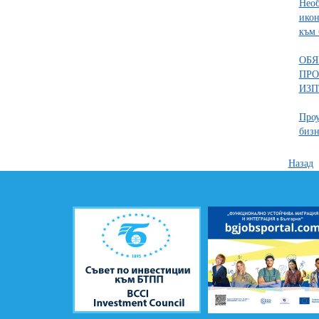
Необ
ико
към 
ОБЯ
ПРО
ИЗП
Проу
бизн
Назад