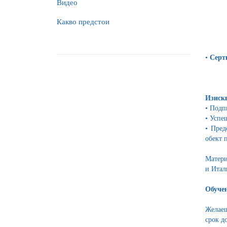
Видео
Какво предстои
•
Серт
Изискв
•
Подпи
•
Успе
•
Пред
обект 
Матери
и Итал
Обучен
Желаещ
срок до