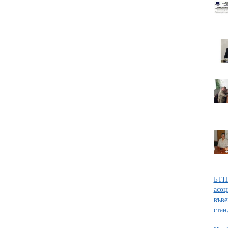
БТПП
асоц
въве
стан