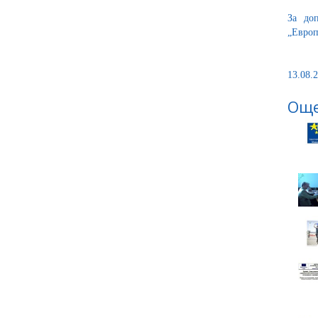
За до
„Европ
13.08.2
Още