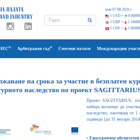
към 07.08.2026 г.
1 USD =
0.86690
1 GBP =
1.16600
1 CHF =
1.06990
®
®
НЕС
Арбитражен съд
Смесени палати
Международни участ
жаване на срока за участие в безплатен ку
турното наследство по проект SAGITTARIU
Проект SAGITTARIUS, изпъ
набира желаещи да участва
наследство, започващ от 1 
седмици (до 31 януари 2014 
•
Ежеседмичен обучителен 