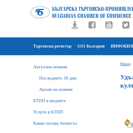
Търговски регистър
GS1 България
ИНФОБИЗ
Назад
Актуални новини
Удъл
Последните 30 дни
кул
Архив на новини
БTПП в медиите
Услуги в БТПП
Какво ползва бизнесът