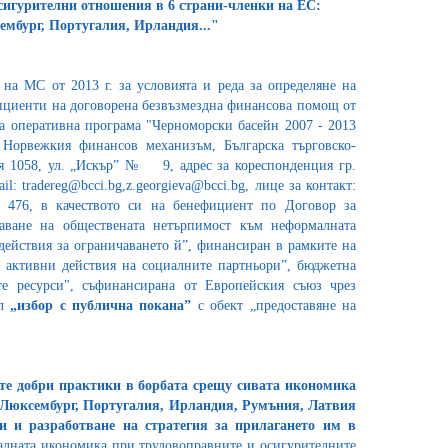
сигурителни отношения в 6 страни-членки на ЕС:
ембург, Португалия, Ирландия..."
на МС от 2013 г. за условията и реда за определяне на
ициенти на договорена безвъзмездна финансова помощ от
а оперативна програма "Черноморски басейн 2007 - 2013
 Норвежкия финансов механизъм, Българска търговско-
ия 1058, ул. „Искър” № 9, адрес за кореспонденция гр.
l: tradereg@bcci.bg,z.georgieva@bcci.bg, лице за контакт:
17 476, в качеството си на бенефициент по Договор за
ване на обществената нетърпимост към неформалната
ействия за ограничаването й”, финансиран в рамките на
з активни действия на социалните партньори”, бюджетна
е ресурси", съфинансирана от Европейския съюз чрез
л
„избор с публична покана”
с обект „предоставяне на
те добри практики в борбата срещу сивата икономика
 Люксембург, Португалия, Ирландия, Румъния, Латвия
 и разработване на стратегия за прилагането им в
лната икономика при трудовоправните и осигурителните