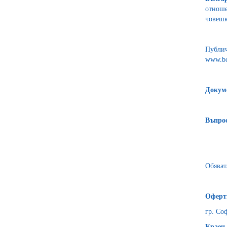
отноше
човешк
Публич
www.bc
Докуме
Въпрос
Обяват
Оферти
гр. Соф
Краен 