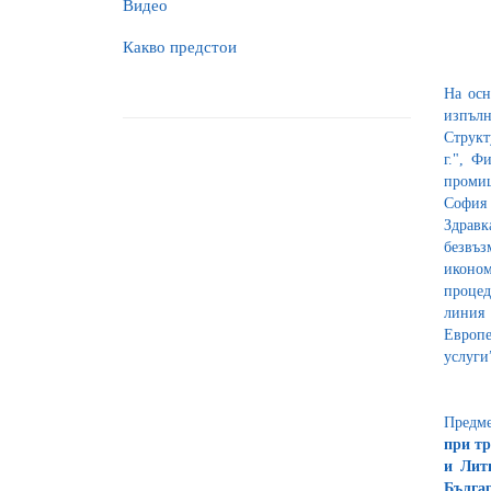
Видео
Какво предстои
На осн
изпълн
Структ
г.", Ф
промиш
София 
Здравк
безвъ
иконом
процед
линия 
Европе
услуги
Предме
при тр
и Лит
Бълга