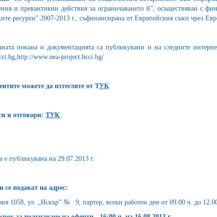
ния и превантивни действия за ограничаването й”, осъществяван с фин
ите ресурси” 2007-2013 г., съфинансирана от Европейския съюз чрез Ев
ната покана и документацията са публикувани и на следните интернет 
ci.bg,http://www.nea-project.bcci.bg/
нтите можете да изтеглите от Т
УК
и и отговори:
ТУК
а е публикувана на 29.07.2013 г.
 се подават на адрес:
ия 1058, ул. „Искър” № 9, партер, всеки работен ден от 09.00 ч. до 12.00 
срок за получаване на оферти - 16:00 ч. на 16.08.2013 г.