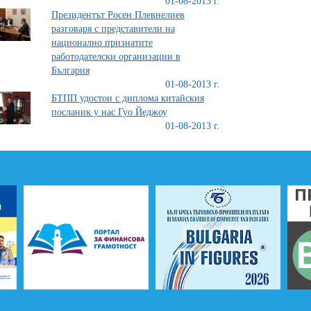
01-08-2013 г.
Президентът Росен Плевнелиев
разговаря с представители на
национално признатите
работодателски организации в
България
01-08-2013 г.
БТПП удостои с диплома китайския
посланик у нас Гуо Йеджоу
01-08-2013 г.