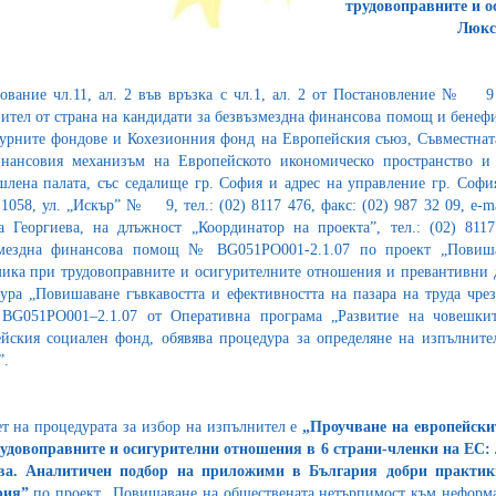
трудовоправните и о
Люкс
ование чл.11, ал. 2 във връзка с чл.1, ал. 2 от Постановление № 9 
ител от страна на кандидати за безвъзмездна финансова помощ и бенеф
урните фондове и Кохезионния фонд на Европейския съюз, Съвместнат
инансовия механизъм на Европейското икономическо пространство и
лена палата, със седалище гр. София и адрес на управление гр. Соф
1058, ул. „Искър” № 9, тел.: (02) 8117 476, факс: (02) 987 32 09, e-mai
а Георгиева, на длъжност „Координатор на проекта”, тел.: (02) 81
змездна финансова помощ № BG051PO001-2.1.07 по проект „Повиша
ика при трудовоправните и осигурителните отношения и превантивни д
ура „Повишаване гъвкавостта и ефективността на пазара на труда чре
BG051PO001–2.1.07 от Оперативна програма „Развитие на човешкит
йския социален фонд, обявява процедура за определяне на изпълните
”.
т на процедурата за избор на изпълнител е
„Проучване на европейски
удовоправните и осигурителни отношения в 6 страни-членки на ЕС:
ва. Аналитичен подбор на приложими в България добри практики
рия”
по проект „Повишаване на обществената нетърпимост към неформа