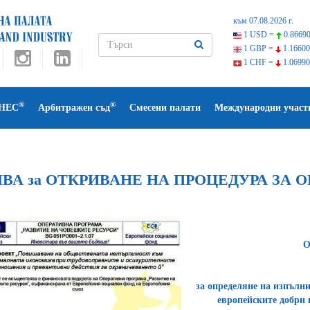
към 07.08.2026 г.
1 USD =
0.86690
1 GBP =
1.16600
1 CHF =
1.06990
®
®
НЕС
Арбитражен съд
Смесени палати
Международни участ
ВА за ОТКРИВАНЕ НА ПРОЦЕДУРА ЗА
О
за определяне на изпълни
европейските добри