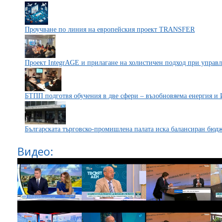
Проучване по линия на европейския проект TRANSFER
Проект IntegrAGE и прилагане на холистичен подход при управл
БТПП подготвя обучения в две сфери – възобновяема енергия и 
Българската търговско-промишлена палата иска балансиран бюдж
Видео: