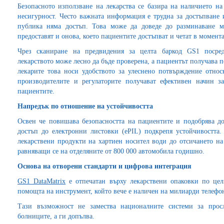
Безопасното използване на лекарства се базира на наличието 
несигурност. Често важната информация е трудна за достъпване 
публика няма достъп. Това може да доведе до разминаване м
предоставят и онова, което пациентите достъпват и четат в момент
Чрез сканиране на предвидения за целта баркод GS1 посре
лекарството може лесно да бъде проверена, а пациентът получава п
лекарите това носи удобството за улеснено потвърждение относ
производителите и регулаторите получават ефективен начин з
пациентите.
Напредък по отношение на устойчивостта
Освен че повишава безопасността на пациентите и подобрява д
достъп до електронни листовки (ePIL) подкрепя устойчивостта
лекарствени продукти на хартиен носител води до отсичането на
равняващи се на отделяните от 800 000 автомобила годишно.
Основа на отворени стандарти и цифрова интеграция
GS1 DataMatrix
е отпечатан върху лекарствени опаковки по цели
помощта на инструмент, който вече е наличен на милиарди телефо
Тази възможност не замества националните системи за про
болниците, а ги допълва.