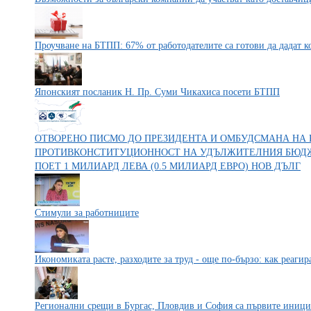
Проучване на БТПП: 67% от работодателите са готови да дадат 
Японският посланик Н. Пр. Суми Чикахиса посети БТПП
ОТВОРЕНО ПИСМО ДО ПРЕЗИДЕНТА И ОМБУДСМАНА НА 
ПРОТИВКОНСТИТУЦИОННОСТ НА УДЪЛЖИТЕЛНИЯ БЮДЖЕ
ПОЕТ 1 МИЛИАРД ЛЕВА (0.5 МИЛИАРД ЕВРО) НОВ ДЪЛГ
Стимули за работниците
Икономиката расте, разходите за труд - още по-бързо: как реагир
Регионални срещи в Бургас, Пловдив и София са първите иници