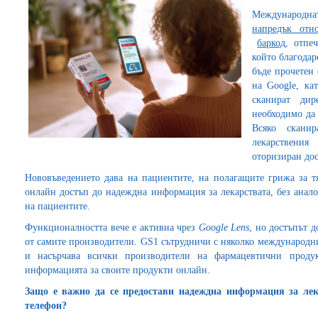
Международн
напредък отн
баркод
, отпе
който благодар
бъде прочетен
на Google, ка
сканират дир
необходимо да
Всяко скани
лекарствения
оторизиран дос
Нововъведението дава на пациентите, на полагащите грижа за 
онлайн достъп до надеждна информация за лекарствата, без анал
на пациентите.
Функционалността вече е активна чрез
Google Lens
, но достъпът 
от самите производители. GS1 сътрудничи с няколко международн
и насърчава всички производители на фармацевтични проду
информацията за своите продукти онлайн.
Защо е важно да се предостави надеждна информация за лек
телефон?