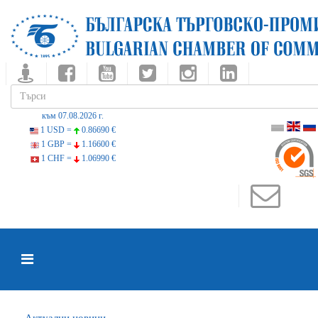
към 07.08.2026 г.
1 USD =
0.86690 €
1 GBP =
1.16600 €
1 CHF =
1.06990 €