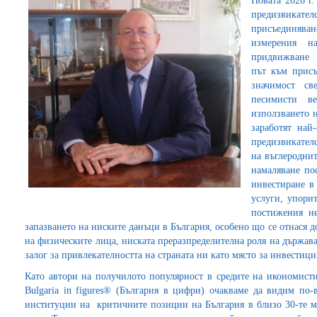
Новата 2026 г
предизвикател
присъединяв
измерения 
придвижване и
път към присъ
значимост св
песимисти в
използването н
заработят най
предизвикателс
на въглеродни
намаляване по
инвестиране в
услуги, упори
постижения н
запазването на ниските данъци в България, особено що се отнася д
на физическите лица, ниската преразпределителна роля на държава
залог за привлекателността на страната ни като място за инвестици
Като автори на получилото популярност в средите на икономист
Bulgaria in figures® (България в цифри) очакваме да видим по-
институции на критичните позиции на България в близо 30-те 