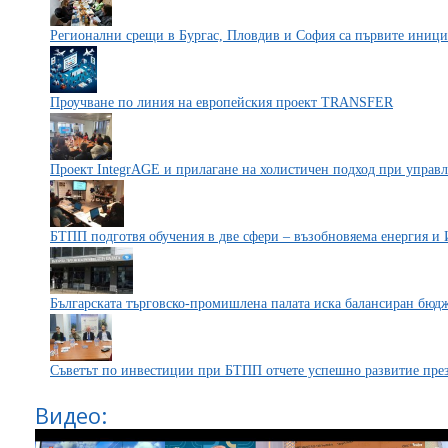
Регионални срещи в Бургас, Пловдив и София са първите иници
Проучване по линия на европейския проект TRANSFER
Проект IntegrAGE и прилагане на холистичен подход при управл
БТПП подготвя обучения в две сфери – възобновяема енергия и 
Българската търговско-промишлена палата иска балансиран бюдж
Съветът по инвестиции при БТПП отчете успешно развитие през
Видео: