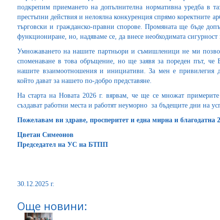
подкрепим приемането на допълнителна нормативна уредба в та
престъпни действия и нелоялна конкуренция спрямо коректните ар
търговски и гражданско-правни спорове. Промяната ще бъде допъ
функциониране, но, надяваме се, да внесе необходимата сигурност 
Умножаването на нашите партньори и съмишленици не ми позвол
споменаване в това обръщение, но ще заявя за пореден път, че
нашите взаимоотношения и инициативи. За мен е привилегия да
който дават за нашето по-добро представяне.
На старта на Новата 2026 г. вярвам, че ще се множат примерите
създават работни места и работят неуморно за бъдещите дни на ус
Пожелавам ви здраве, просперитет и една мирна и благодатна 2
Цветан Симеонов
Председател на УС на БТПП
30.12.2025 г.
Още новини: