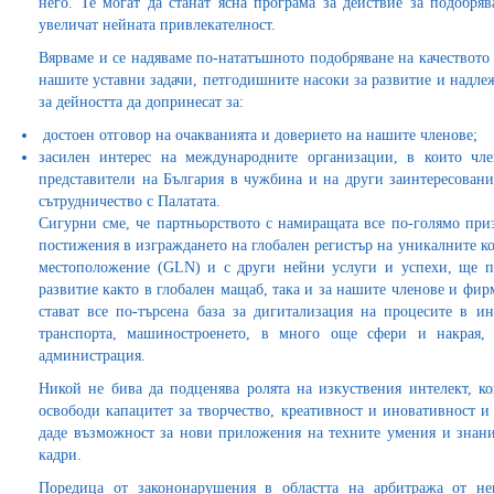
него. Те могат да станат ясна програма за действие за подобря
увеличат нейната привлекателност.
Вярваме и се надяваме по-нататъшното подобряване на качеството
нашите уставни задачи, петгодишните насоки за развитие и надл
за дейността да допринесат за:
достоен отговор на очакванията и доверието на нашите членове;
засилен интерес на международните организации, в които чл
представители на България в чужбина и на други заинтересовани
сътрудничество с Палатата.
Сигурни сме, че партньорството с намиращата все по-голямо при
постижения в изграждането на глобален регистър на уникалните ко
местоположение (GLN) и с други нейни услуги и успехи, ще п
развитие както в глобален мащаб, така и за нашите членове и фир
стават все по-търсена база за дигитализация на процесите в ин
транспорта, машиностроенето, в много още сфери и накрая,
администрация.
Никой не бива да подценява ролята на изкуствения интелект, 
освободи капацитет за творчество, креативност и иновативност и
даде възможност за нови приложения на техните умения и знания
кадри.
Поредица от закононарушения в областта на арбитража от н