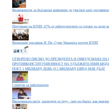
Възможности за български компании да участват като доставчиц
Проучване на БТПП: 67% от работодателите са готови да дадат 
Японският посланик Н. Пр. Суми Чикахиса посети БТПП
ОТВОРЕНО ПИСМО ДО ПРЕЗИДЕНТА И ОМБУДСМАНА НА 
ПРОТИВКОНСТИТУЦИОННОСТ НА УДЪЛЖИТЕЛНИЯ БЮДЖЕ
ПОЕТ 1 МИЛИАРД ЛЕВА (0.5 МИЛИАРД ЕВРО) НОВ ДЪЛГ
Стимули за работниците
Икономиката расте, разходите за труд - още по-бързо: как реагир