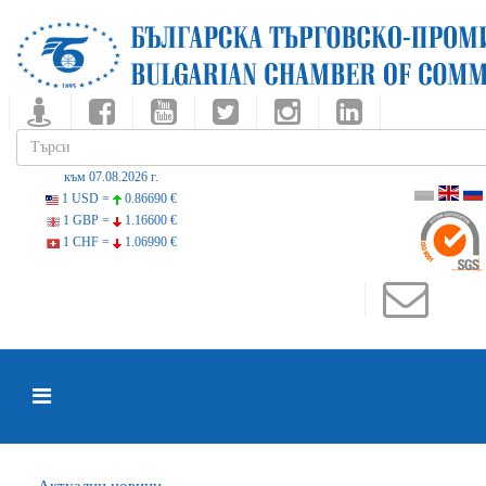
към 07.08.2026 г.
1 USD =
0.86690 €
1 GBP =
1.16600 €
1 CHF =
1.06990 €