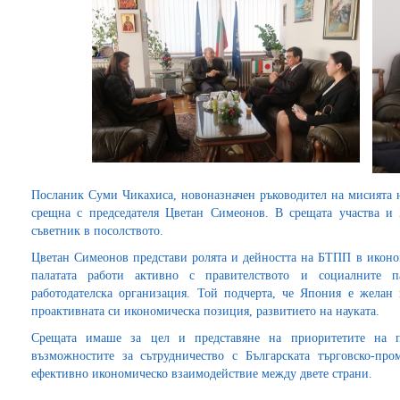
Посланик Суми Чикахиса, новоназначен ръководител на мисията 
срещна с председателя Цветан Симеонов. В срещата участва и
съветник в посолството.
Цветан Симеонов представи ролята и дейността на БТПП в иконом
палатата работи активно с правителството и социалните п
работодателска организация. Той подчерта, че Япония е желан
проактивната си икономическа позиция, развитието на науката.
Срещата имаше за цел и представяне на приоритетите на п
възможностите за сътрудничество с Българската търговско-пр
ефективно икономическо взаимодействие между двете страни.