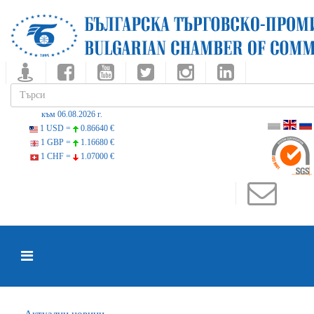
към 06.08.2026 г.
1 USD =
0.86640 €
1 GBP =
1.16680 €
1 CHF =
1.07000 €