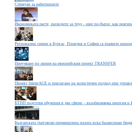
Стимули за работниците
Икономиката расте, разходите за труд - още по-бързо: как реагир
Регионални срещи в Бургас, Пловдив и София са първите иници
Проучване по линия на европейския проект TRANSFER
Проект IntegrAGE и прилагане на холистичен подход при управл
БТПП подготвя обучения в две сфери – възобновяема енергия и 
Българската търговско-промишлена палата иска балансиран бюдж