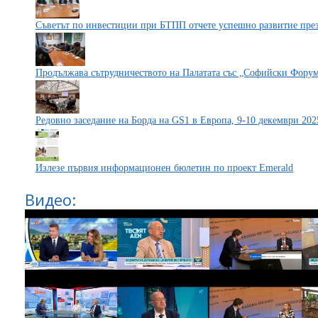
Съветът по инвестиции при БТПП отчете успешно развитие през
Продължава сътрудничеството на Палатата със „Софийски Форум
Редовно заседание на Борда на GS1 в Европа, 9-10 декември 202
Излезе първия информационен бюлетин по проект Еmerald
Видео: