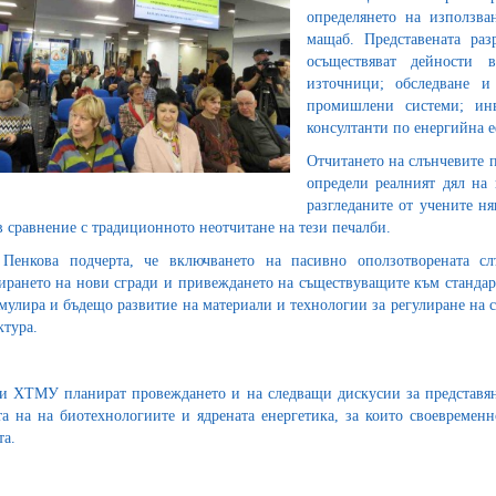
определянето на използва
мащаб. Представената ра
осъществяват дейности 
източници; обследване и
промишлени системи; инв
консултанти по енергийна е
Отчитането на слънчевите п
определи реалният дял на 
разгледаните от учените ня
в сравнение с традиционното неотчитане на тези печалби.
Пенкова подчерта, че включването на пасивно оползотворената с
ирането на нови сгради и привеждането на съществуващите към стандарт
мулира и бъдещо развитие на материали и технологии за регулиране на 
ктура.
 ХТМУ планират провеждането и на следващи дискусии за представяне
та на на биотехнологиите и ядрената енергетика, за които своеврем
та.