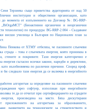
еня Терзиева също приветства аудиторията от над 50
ублични институции и обществени организации, като
и до момента от изпълнението на Договор №: BG-RRP-
т „BiOrgaMCT“ (Биоактивни органични и неорганични
сти технологии) по процедура: BG-RRP-2.004 – Създаване
ски висши училища в България по Национален план за
ст.
Нина Пенкова от ХТМУ отбеляза, че пасивните слънчеви
а сграда – това е слънчевата енергия, която прониква в
та, стените и покривите. Тази енергия категорично е
ва енергия съгласно всички закони, наредби и директиви,
а като възобновяема по различни причини. Според проф.
 и би следвало тази енергия да се включва в енергийното
зработен алгоритъм за определяне на пасивните слънчеви
ограждения чрез софтуер, използван при енергийните
озволява те да се отчитат при сертифицирането на сградите
 енергия, произведена на място. Бяха дискутирани
т приложението на алгоритъма за образованието,
ане, развитието на технологиите за строителството и