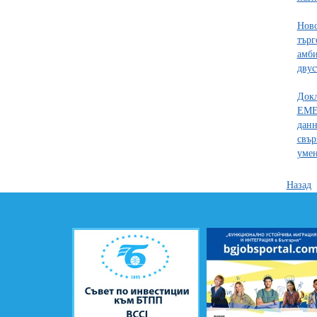
Ново
търг
амби
двус
Докл
EME
данн
свър
уме
Назад