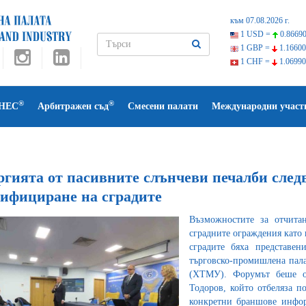
към 07.08.2026 г.
1 USD =
0.86690
1 GBP =
1.16600
1 CHF =
1.06990
®
®
НЕС
Арбитражен съд
Смесени палати
Международни участ
ргията от пасивните слънчеви печалби следв
тифициране на сградите
Възможностите за отчита
сградните ограждения като
сградите бяха представен
търговско-промишлена пал
(ХТМУ). Форумът беше от
Тодоров, който отбеляза п
конкретни браншове инфор