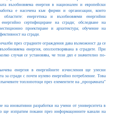
ната възобновяема енергия в национален и европейски
зработка е насочена към фирми и организации, които
в областите: енергетика и възобновяеми енергийни
 енергийно сертифициране на сгради; обследване на
естиционно проектиране и архитектура; обучение на
фективност на сгради.
ечалби през сградните ограждения дава възможност да се
възобновяема енергия, оползотворявана в сградите. При
колко случая се установява, че този дял е значително по-
лънчева енергия в енергийните изчисления ще улесни
а за сгради с почти нулево енергийно потребление. Това
слънчевите топлопотоци през елементите на „прозрачната“
 на иновативни разработки на учени от университета в
енно ще изпратим покани през информацонните канали на