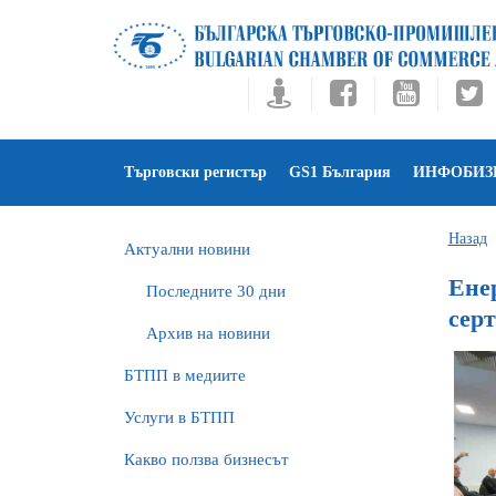
Търговски регистър
GS1 България
ИНФОБИЗ
Назад
Актуални новини
Ене
Последните 30 дни
сер
Архив на новини
БTПП в медиите
Услуги в БТПП
Какво ползва бизнесът