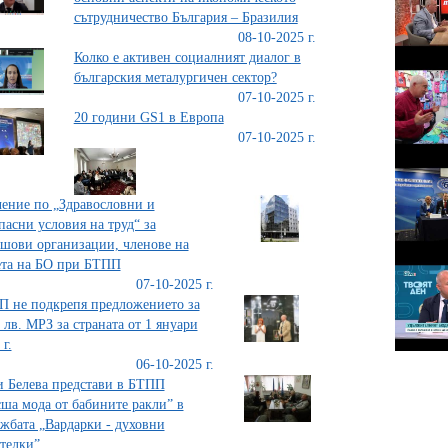
сътрудничество България – Бразилия
08-10-2025 г.
Колко е активен социалният диалог в
българския металургичен сектор?
07-10-2025 г.
20 години GS1 в Европа
07-10-2025 г.
ение по „Здравословни и
пасни условия на труд“ за
шови организации, членове на
та на БО при БТПП
07-10-2025 г.
 не подкрепя предложението за
 лв. МРЗ за страната от 1 януари
 г.
06-10-2025 г.
 Белева представи в БТПП
ша мода от бабините ракли” в
жбата „Вардарки - духовни
телки”