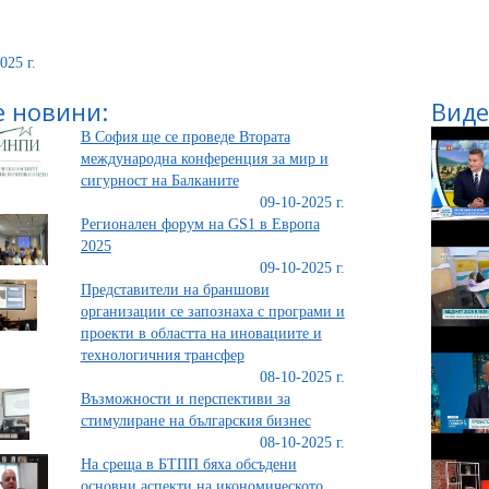
025 г.
 новини:
Виде
В София ще се проведе Втората
международна конференция за мир и
сигурност на Балканите
09-10-2025 г.
Регионален форум на GS1 в Европа
2025
09-10-2025 г.
Представители на браншови
организации се запознаха с програми и
проекти в областта на иновациите и
технологичния трансфер
08-10-2025 г.
Възможности и перспективи за
стимулиране на българския бизнес
08-10-2025 г.
На среща в БТПП бяха обсъдени
основни аспекти на икономическото