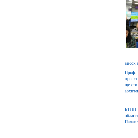
висок 
Проф. 
проект
ще сти
архите
БТПП и
област
Палата