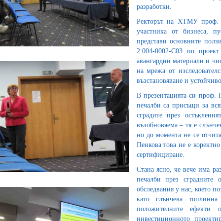
разработки.
Ректорът на ХТМУ проф. С
участника от бизнеса, п
представи основните полз
2.004-0002-C03 по проек
авангардни материали и чи
на мрежа от изследовател
възстановяване и устойчиво
В презентацията си проф. 
печалби са присъщи за всяк
сградите през остъкления
възобновяема – тя е слънче
но до момента не се отчит
Пенкова това не е коректно
сертифициране.
Стана ясно, че вече има ра
печалби през сградните 
обследвания у нас, което п
като слънчева топлинна
положителните ефекти о
инвестиционното проектир