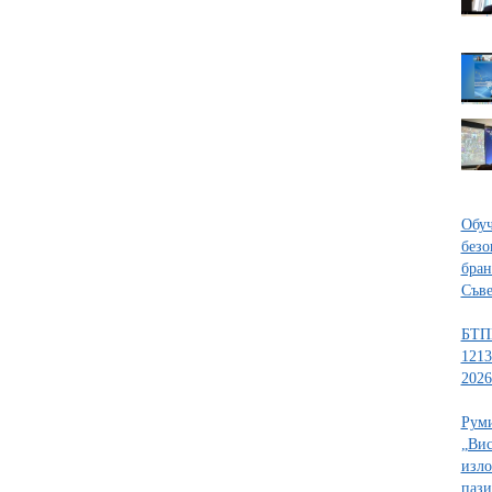
Обуч
безо
бран
Съве
БТПП
1213
2026
Руми
„Вис
изло
пази