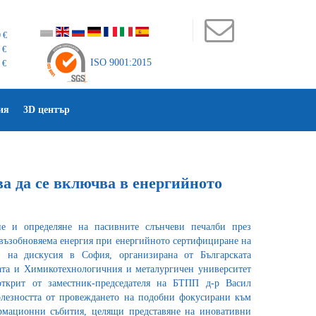
 €
 €
ISO 9001:2015
 €
ия
3D център
а да се включва в енергийното
не и определяне на пасивните слънчеви печалби през
 възобновяема енергия при енергийното сертифициране на
и на дискусия в София, организирана от Българската
ата и Химикотехнологичния и металургичен университет
крит от заместник-председателя на БТПП д-р Васил
олезността от провеждането на подобни фокусирани към
мационни събития, целящи представяне на иновативни