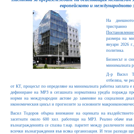
европейското и международното 
На днешното
тристранно
Постановлен
размера на ми
януари 2026 г.
политика.
Бизнесът и син
минималната ра
Д-р Васил То
отбеляза, че р
от КТ, процесът по определяне на минималната работна заплата е и
дефиниране на МРЗ в сегашната нормативна уредба поражда пр
норми на международни актове до заменяне на социалния диало
икономическия цикъл и прогнозите за основните макроикономическ
Васил Тодоров обърна внимание на оценката на въздействието
засегнати около 600 хил. работещи на МРЗ. Реално обаче във
възнагражденията се спазва т.нар. паритет между различните нив
всички възнаграждения във всяка организация. И тези разходи щ