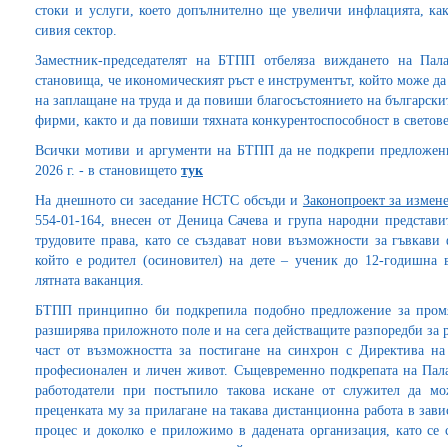
стоки и услуги, което допълнително ще увеличи инфлацията, ка
сивия сектор.
Заместник-председателят на БТПП отбеляза виждането на Пал
становища, че икономическият ръст е инструментът, който може д
на заплащане на труда и да повиши благосъстоянието на българскит
фирми, както и да повиши тяхната конкурентоспособност в светов
Всички мотиви и аргументи на БТПП да не подкрепи предложение
2026 г. - в становището
тук
На днешното си заседание НСТС обсъди и
Законопроект за измене
554-01-164, внесен от Деница Сачева и група народни представи
трудовите права, като се създават нови възможности за гъвкави
който е родител (осиновител) на дете – ученик до 12-годишна 
лятната ваканция.
БТПП принципно би подкрепила подобно предложение за промян
разширява приложното поле и на сега действащите разпоредби за 
част от възможността за постигане на синхрон с Директива на
професионален и личен живот. Същевременно подкрепата на Палат
работодатели при постъпило такова искане от служител да мо
преценката му за прилагане на такава дистанционна работа в зави
процес и доколко е приложимо в дадената организация, като се 