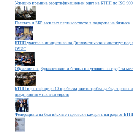
Успешно премина ресертификационен одит на БТПП по ISO 900
Палатата и ББР засилват партньорството в подкрепа на бизнеса
БТПП участва в инициатива на Дипломатическия институт под ег
ОЧИС
Обучение по „Здравословни и безопасни условия на труд“ за ме
БТПП идентифицира 10 проблема, които трябва да бъдат решени,
предприятия у нас към еврото
Федерацията на белгийските търговски камари с награда от БТП