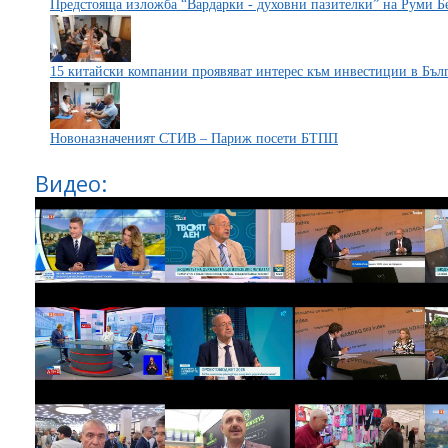
Предстояща изложба “Вардарки - духовни пазителки” на Руми 
15 китайски компании проявяват интерес към инвестиции в Бъл
Новоназначеният СТИВ – Париж посети БТПП
Видео: