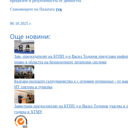
процесите и резултатността от дейността.
Становището на Палатата
тук
06.10.2025 г.
Още новини:
Зам.-председателят на БТПП д-р Васил Тодоров представи инфо
право в областта на безпилотните летателни системи
Българо-полското сътрудничество е с огромен потенциал - от м
ИТ сектора и туризма
Заместник-председателят на БТПП д-р Васил Тодоров участва в 
година в ХТМУ