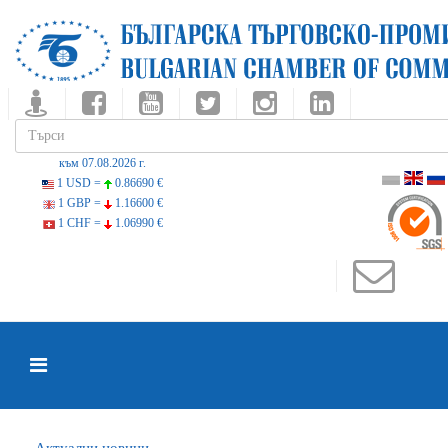
към 07.08.2026 г.
1 USD =
0.86690 €
1 GBP =
1.16600 €
1 CHF =
1.06990 €