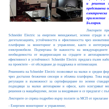
и решения з
представена 
електрическ
приложение
България.
Лекторите пр
Schneider Electric за енергиен мениджмънт, зелени сгради и 
дигитализацията, устойчивостта и ефективността чрез иновативн
платформи за мониторинг и управление, както и интегрира
електромобили. Подчертана бе важността на международнит
необходимостта от модернизация на сградите и автопарковет
ефективност и устойчивост. Schneider Electric предлага пълен н
на проектите – от обследване до поддръжка и оптимизация.
Решенията на Schneider Electric позволяват на малки и средни фир
чрез достъпни безжични сензори и облачна платформа. Това води
регулации и възможност за сертифициране по зелени стандарт
подходящи за малки автопаркове и офиси, като осигуряват мо
решения са мащабируеми, лесни за внедряване и се предлагат с пъ
Лекторите се спряха подробно върху ползите за МСП от прилагане р
- Енергиен мониторинг и управление;