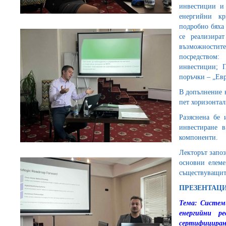
инвестиции и 
енергийни кр
подробно бяха 
се реализира
възможност
посредством:
инвестиции; П
поръчки – „Ев
В допълнение к
пет хоризонтал
Разяснена бе 
инвестиране 
компоненти.
Лекторът запоз
основни елемен
съществуващит
ПРЕЗЕНТАЦ
Тема: Систем
енергийни р
сертифициране