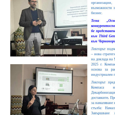
организации
възможности и
бизнес.
Тема „Ос
конкурентосп
бе представе
към Third Gen
към Черноморс
Лекторът подч
– нова стратег
на доклада на 
2025 г. Компа
основа за ра
индустриален п
Лекторът пре
Компаса на
Декарбон
доставките
.
Пр
за намаляване 
стълба: Нама
Завършване