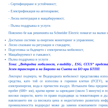
- Сертифициране и устойчивост;
- Електрификация на автопаркове;
- Лесна интеграция и мащабируемост;
- Пълна поддръжка и услуги.
Пояснено бе как решенията на Schneider Electric помагат на малки
Достъпни системи за енергиен мониторинг и управление;
Лесно спазване на регулации и стандарти;
Подготовка за бъдещето с електрическа мобилност;
Мащабируемост и гъвкавост;
Пълна поддръжка и услуги .
Тема: „
Водородна мобилност, e-mobility , ESG, CCUS
“ предст
Зелен транспорт и на Бюрото на Съвета на БО при БТПП
.
Лекторът подчерта, че Водородната мобилност представлява изпо
средства, като той се използва в горивни клетки (FCEV), к
електроенергия, вода и пречистен въздух. Изтъкнати бяха предим
пробег (600+ км), кратко време за зареждане (около 5 минути) и 
високи скорости, което ги прави подходящи за тежкотоварен и дъ
навлизането им са високата цена и недостатъчно развитата инфр
промишлеността водородът може да замени изкопаемите горива