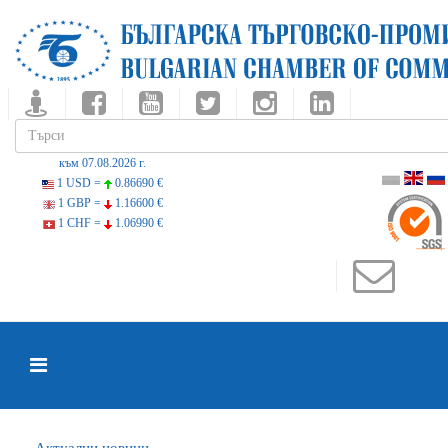
към 07.08.2026 г.
1 USD =
0.86690 €
1 GBP =
1.16600 €
1 CHF =
1.06990 €