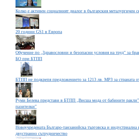
Колко е активен социалният диалог в българския металургичен с
20 години GS1 в Европа
Обучение по „Здравословни и безопасни условия на труд“ за бр
БО при БТПП
БТПП не подкрепя предложението за 1213 лв. МРЗ за страната от
Руми Белева представи в БТПП „Висша мода от бабините ракли”
пазителки”
Новоучредената Българо-танзанийска търговска и индустриална 
двустранно сътрудничество