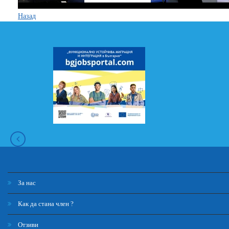
Назад
За нас
Как да стана член ?
Отзиви