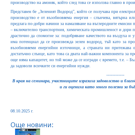
производство на амоняк, който след това се използва главно в прои
Представен бе „Зеленият Водород”, който се получава при електрол
производство е от възобновяема енергия – слънчева, вятърна ил
предлага по-добри начини за намаляване на въглеродните емисии 
– включително транспортния, химическата промишленост и дори п
драстично да спомогне за: подобряване качеството на въздуха и 
има потенциал да се произвежда зелен водород, тъй като за про
възобновяеми енергийни източници, а страната ни притежава 
достатъчно слънце, като това са двата най-важни компонента за пр
още няма капацитет, но той може да се изгради с времето, т.е. – 
да задоволи всичките си енергийни нужди.
------------
В края на семинара, участниците изразиха задоволство и бла
и ги оцениха като много полезни за б
08.10.2025 г.
Още новини: