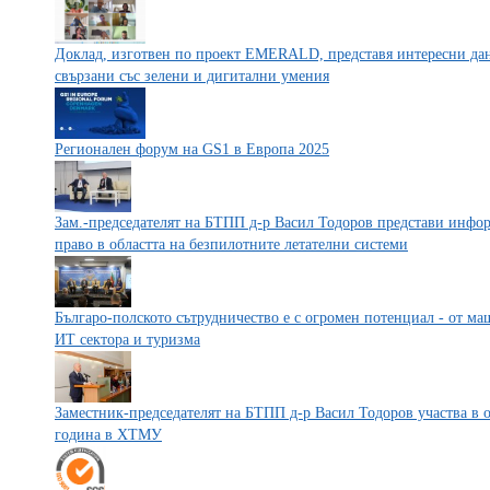
Доклад, изготвен по проект EMERALD, представя интересни данн
свързани със зелени и дигитални умения
Регионален форум на GS1 в Европа 2025
Зам.-председателят на БТПП д-р Васил Тодоров представи инфо
право в областта на безпилотните летателни системи
Българо-полското сътрудничество е с огромен потенциал - от м
ИТ сектора и туризма
Заместник-председателят на БТПП д-р Васил Тодоров участва в 
година в ХТМУ