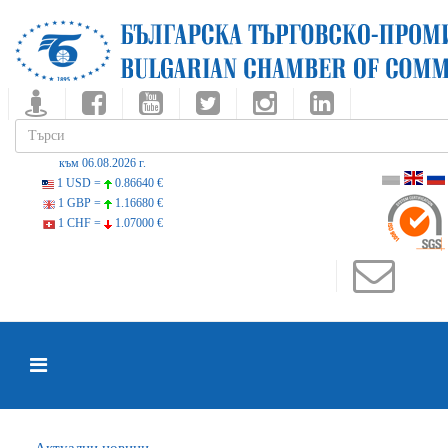
към 06.08.2026 г.
1 USD =
0.86640 €
1 GBP =
1.16680 €
1 CHF =
1.07000 €