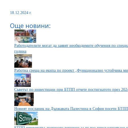
18.12.2024 г.
Още новини:
Работодателите могат да заявят необходимите обучения по специ
година
Работна среща на екипа по проект „Функционално устойчива ми
Съветът по инвестиции при БТПП отчете постигнатото през 2024
Новият посланик на Държавата Палестина в София посети БТП
БТПП приветства днешното решение за пълно присъединяване 