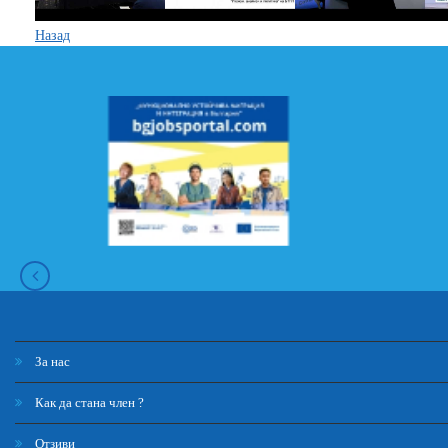
Назад
За нас
Как да стана член ?
Отзиви