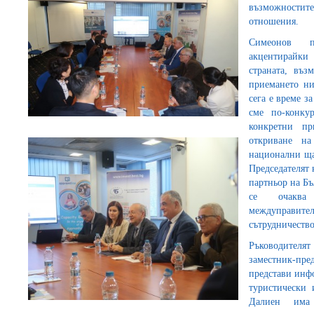
възможностите
отношения.
Симеонов п
акцентирайки
страната, въз
приемането ни
сега е време з
сме по-конку
конкретни пр
откриване н
национални ща
Председателят 
партньор на Бъ
се очаква 
междуправите
сътрудничество
Ръководителя
заместник-пре
представи инфо
туристически 
Далиен има 