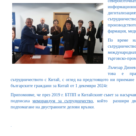
североизточн
информацио
дигитализац
сътрудниче
производствот
фармация, мед
По време на
сътрудничеств
международнат
търговско-про
Лъчезар Динев,
това е пра
сътрудничеството с Китай, с оглед на предстоящото ни приемане 
българските граждани за Китай от 1 декември 2024г.
Припомняме, че през 2019 г. БТПП и Китайският съвет за насърча
подписаха
меморандум за сътрудничество
, който разшири дву
подпомагане на двустранните делови връзки.
.