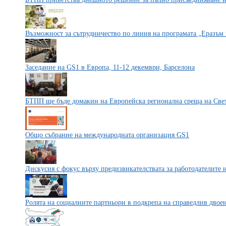
Възможност за сътрудничество по линия на програмата „Еразъм
Заседание на GS1 в Европа, 11-12 декември, Барселона
БТПП ще бъде домакин на Европейска регионална среща на Све
Общо събрание на международната организация GS1
Дискусия с фокус върху предизвикателствата за работодателите н
Ролята на социалните партньори в подкрепа на справедлив двое