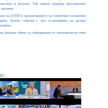
лестина и региона. Той изрази надежда двустранните
о-активни.
пита на БТПП в организирането на тематични изложения
рани, бизнес събития с цел установяване на делови
чужбина.
орен редовен обмен на информация по икономически теми
о: