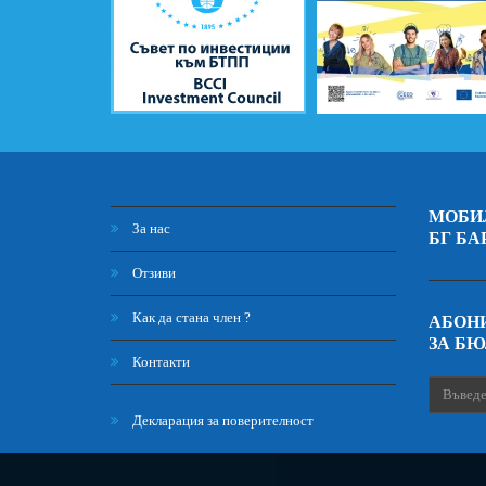
МОБИ
За нас
БГ БА
Отзиви
Как да стана член ?
АБОНИ
ЗА Б
Контакти
Декларация за поверителност