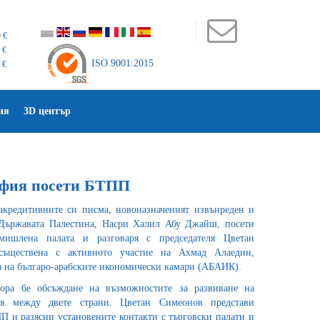
 €
 €
ISO 9001:2015
 €
ия
3D център
офия посети БТПП
акредитивните си писма, новоназначеният извънреден и
Държавата Палестина, Насри Халил Абу Джайш, посети
ромишлена палата и разговаря с председателя Цветан
съществена с активното участие на Ахмад Алаедин,
а на българо-арабските икономически камари (АБАИК).
вора бе обсъждане на възможностите за развиване на
ия между двете страни. Цветан Симеонов представи
П и разясни установените контакти с търговски палати и