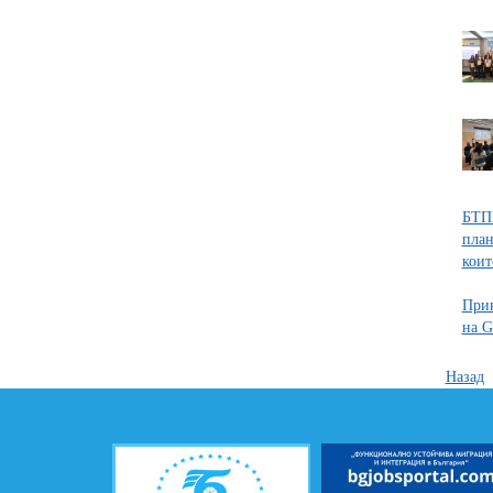
БТПП
план
коит
Прик
на G
Назад