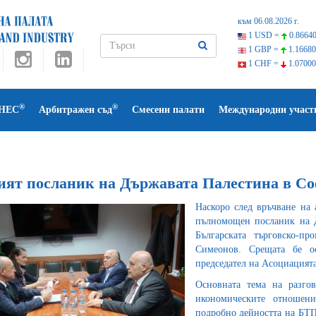
към 06.08.2026 г.
1 USD =
0.86640
1 GBP =
1.16680
1 CHF =
1.07000
®
®
НЕС
Арбитражен съд
Смесени палати
Международни участ
ият посланик на Държавата Палестина в С
Наскоро след връчване на 
пълномощен посланик на 
Българската търговско-п
Симеонов. Срещата бе о
председател на Асоциацият
Основната тема на разго
икономическите отношен
подробно дейността на БТП