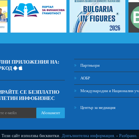
ЛНИ ПРИЛОЖЕНИЯ НА:
Партньори
РКОД
АОБР
Международни и Национални уч
РАЙТЕ СЕ БЕЗПЛАТНО
ЮЛЕТИН ИНФОБИЗНЕС
Център за медиация
Абонамент
Този сайт използва бисквитки.
Допълнителна информация.
-
Разбрано
.