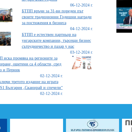
06-12-2024 г.
БТПП връчи за 31-ви пореден път
своите традиционни Годишни награди
за постижения в бизнеса
04-12-2024 г.
БТПП е естествен партньор на
унгарските компании, търсещи бизнес
сътрудничество и пазар у нас
03-12-2024 г.
 иска промяна на регионите за
иране, ощетени са 4 области, сред
о и Перник
02-12-2024 г.
лючи третото издание на играта
S1 България „Сканирай и спечели“
02-12-2024 г.