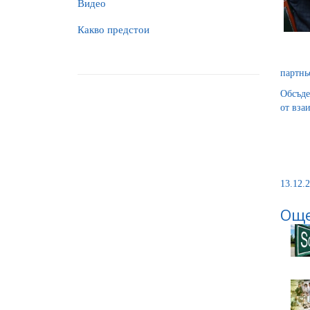
Видео
Какво предстои
партнь
Обсъде
от вза
13.12.2
Още