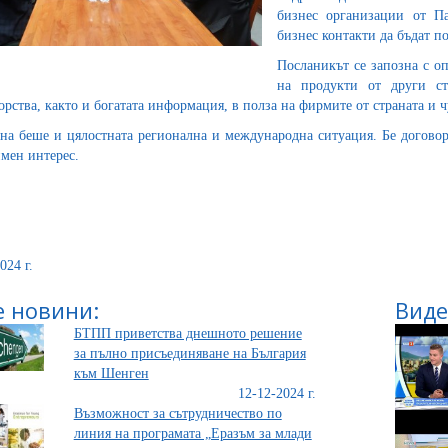
бизнес организации от Па
бизнес контакти да бъдат п
Посланикът се запозна с о
на продукти от други ст
орства, както и богатата информация, в полза на фирмите от страната и 
на беше и цялостната регионална и международна ситуация. Бе догов
имен интерес.
024 г.
 новини:
Виде
БТПП приветства днешното решение
за пълно присъединяване на България
към Шенген
12-12-2024 г.
Възможност за сътрудничество по
линия на програмата „Еразъм за млади