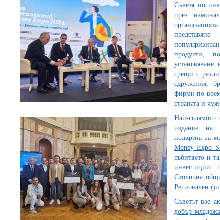
Съвета по инв
през изминал
организацията
представяне
популяризира
продукти, п
установяване 
срещи с разли
сдружения, б
фирми по врем
страната и чуж
Най-голямото 
издание на 
подкрепа за м
Money Expo S
събитието и т
инвестиции 
Столична общи
Регионален фи
Съветът взе а
добър младежк