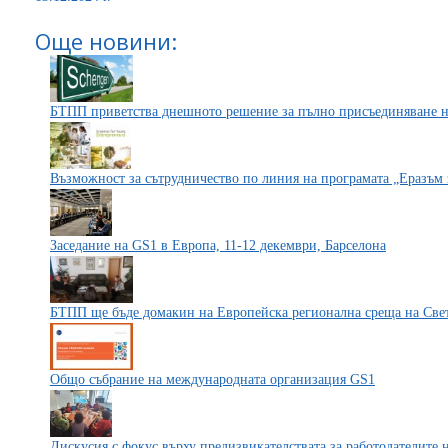
Още новини:
БТПП приветства днешното решение за пълно присъединяване 
Възможност за сътрудничество по линия на програмата „Еразъм
Заседание на GS1 в Европа, 11-12 декември, Барселона
БТПП ще бъде домакин на Европейска регионална среща на Све
Общо събрание на международната организация GS1
Дискусия с фокус върху предизвикателствата за работодателите н