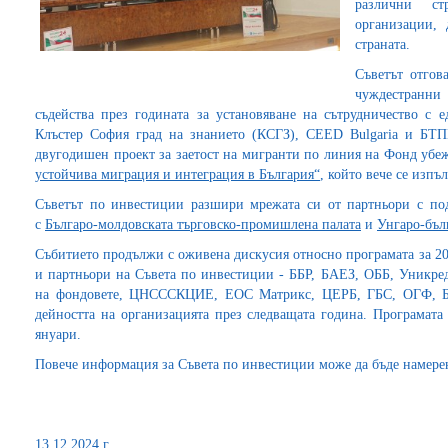
различни с
организации,
страната.
Съветът отгов
чуждестранни
съдейства през годината за установяване на сътрудничество с 
Клъстер София град на знанието (КСГЗ), CEED Bulgaria и БТПП
двугодишен проект за заетост на мигранти по линия на Фонд уб
устойчива миграция и интеграция в България“
, който вече се изпъ
Съветът по инвестиции разшири мрежата си от партньори с под
с
Българо-молдовската търговско-промишлена палата
и
Унгаро-бъл
Събитието продължи с оживена дискусия относно програмата за 20
и партньори на Съвета по инвестиции - ББР, БАЕЗ, ОББ, Уникре
на фондовете, ЦНСССКЦИЕ, ЕОС Матрикс, ЦЕРБ, ГБС, ОГФ, БМ
дейността на организацията през следващата година. Програмата
януари.
Повече информация за Съвета по инвестиции може да бъде намер
13.12.2024 г.