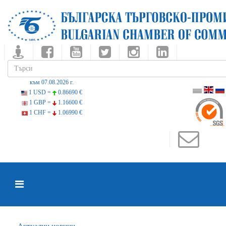
към 07.08.2026 г.
1 USD =
0.86690 €
1 GBP =
1.16600 €
1 CHF =
1.06990 €