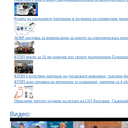
Ролята на социалните партньори в подкрепа на справедлив двое
АОБР настоява за компенсации за цените на електрическата енер
БТПП връчи за 31-ви пореден път своите традиционни Годишни 
БТПП е естествен партньор на унгарските компании, търсещи биз
БТПП иска промяна на регионите за планиране, ощетени са 4 об
Приключи третото издание на играта на GS1 България „Сканира
Видео: