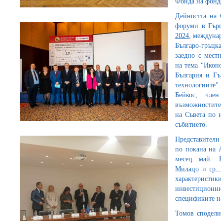
Фонда на фондо
Дейността на 
форуми в Гър
2024
, междунар
Българо-гръцк
заедно с мест
на тема "Икон
България и Гъ
технологиите"
Бейкос, чле
възможностите
на Съвета по 
събитието.
Представители
по покана на 
месец май.
Милацо
и
гр.
характеристи
инвестицион
спецификите на
Томов сподели