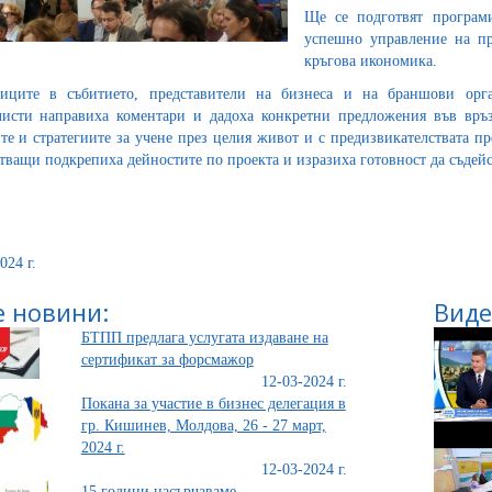
Ще се подготвят програм
успешно управление на пр
кръгова икономика.
иците в събитието, представители на бизнеса и на браншови орга
исти направиха коментари и дадоха конкретни предложения във връзк
те и стратегиите за учене през целия живот и с предизвикателствата п
тващи подкрепиха дейностите по проекта и изразиха готовност да съдейс
024 г.
 новини:
Виде
БТПП предлага услугата издаване на
сертификат за форсмажор
12-03-2024 г.
Покана за участие в бизнес делегация в
гр. Кишинев, Молдова, 26 - 27 март,
2024 г.
12-03-2024 г.
15 години насърчаваме