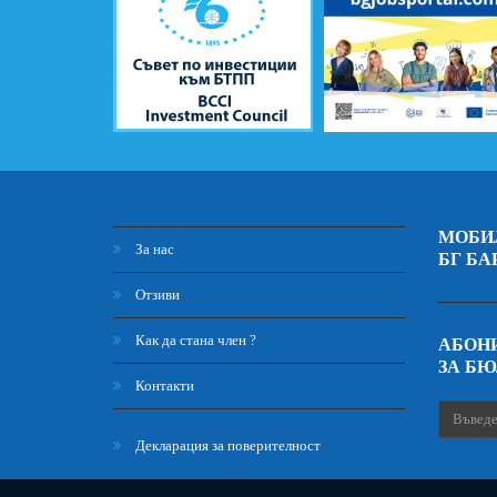
МОБИ
За нас
БГ БА
Отзиви
Как да стана член ?
АБОНИ
ЗА Б
Контакти
Декларация за поверителност