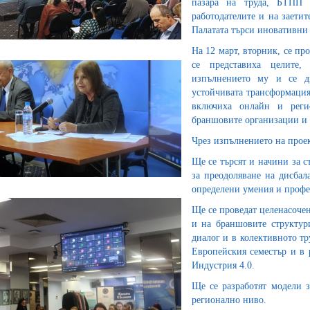
пазара на труда, БТПП 
работодателите и на заети
Палатата търси иновативни 
На 12 март, вторник, се пр
се представиха целите,
изпълнението му и се ди
устойчивата трансформация
включиха онлайн и реги
браншовите организации и 
Чрез изпълнението на проек
Ще се търсят и начини за с
за преодоляване на дисбал
определени умения и профе
Ще се проведат целенасочен
и на браншовите структур
диалог и в колективното тр
Европейския семестър и в 
Индустрия 4.0.
Ще се разработят модели з
регионално ниво.