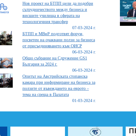
Нов проект на БТПП цели да подобри
сътрудничеството между бизнеса и
висшите училища в сферата на
технологичния трансфер
07-03-2024 г.
БТПП и МВнР подготвят форум,
посветен на очаквани ползи за бизнеса
от присъединяването към ОИСР
06-03-2024 г.
Общо събрание на Сдружение GS1
България за 2024 г.
06-03-2024 г.
Опитът на Австрийската стопанска
камара при информиране на бизнеса за
ползите от въвеждането на еврото –
тема на среща в Палатата
01-03-2024 г.