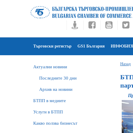
Търговски регистър
GS1 България
ИНФОБИЗ
Назад
Актуални новини
БТП
Последните 30 дни
пар
Архив на новини
Пр
БTПП в медиите
Услуги в БТПП
Какво ползва бизнесът