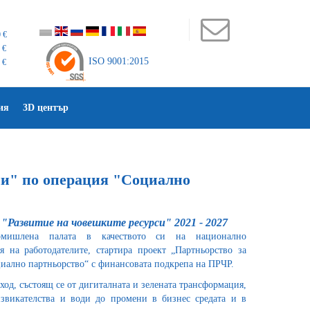
 €
 €
ISO 9001:2015
 €
ия
3D център
ни" по операция "Социално
"Развитие на човешките ресурси" 2021 - 2027
промишлена палата в качеството си на национално
я на работодателите, стартира проект „Партньорство за
иално партньорство“ с финансовата подкрепа на ПРЧР.
ход, състоящ се от дигиталната и зелената трансформация,
звикателства и води до промени в бизнес средата и в