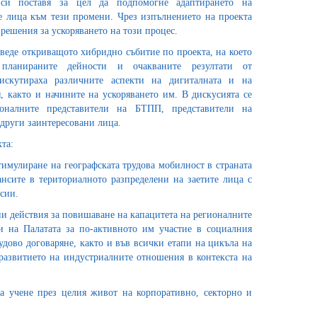
си поставя за цел да подпомогне адаптирането на
те лица към тези промени. Чрез изпълнението на проекта
решения за ускоряването на този процес.
оведе откриващото хибридно събитие по проекта, на което
 планираните дейности и очакваните резултати от
скутираха различните аспекти на дигиталната и на
, както и начините на ускоряването им. В дискусията се
оналните представители на БТПП, представители на
други заинтересовани лица.
та:
тимулиране на географската трудова мобилност в страната
ансите в териториалното разпределени на заетите лица с
сии.
и действия за повишаване на капацитета на регионалните
и на Палатата за по-активното им участие в социалния
удово договаряне, както и във всички етапи на цикъла на
развитието на индустриалните отношения в контекста на
а учене през целия живот на корпоративно, секторно и