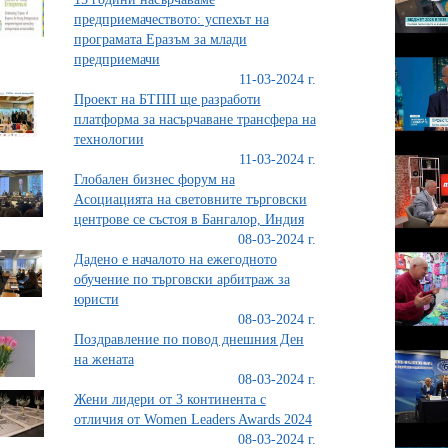
предприемачеството: успехът на
програмата Еразъм за млади
предприемачи
11-03-2024 г.
Проект на БТПП ще разработи
платформа за насърчаване трансфера на
технологии
11-03-2024 г.
Глобален бизнес форум на
Асоциацията на световните търговски
центрове се състоя в Бангалор, Индия
08-03-2024 г.
Дадено е началото на ежегодното
обучение по търговски арбитраж за
юристи
08-03-2024 г.
Поздравление по повод днешния Ден
на жената
08-03-2024 г.
Жени лидери от 3 континента с
отличия от Women Leaders Awards 2024
08-03-2024 г.