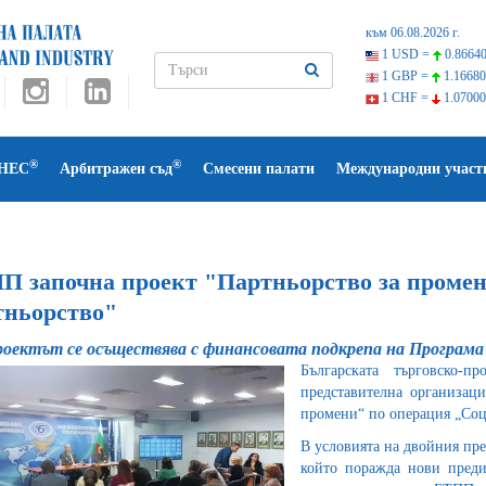
към 06.08.2026 г.
1 USD =
0.86640
1 GBP =
1.16680
1 CHF =
1.07000
®
®
НЕС
Арбитражен съд
Смесени палати
Международни участ
П започна проект "Партньорство за проме
тньорство"
оектът се осъществява с финансовата подкрепа на Програма 
Българската търговско-
представителна организаци
промени“ по операция „Соц
В условията на двойния пре
който поражда нови преди