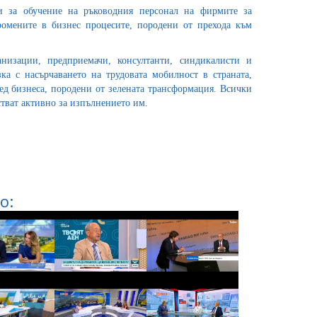
и за обучение на ръководния персонал на фирмите за
омените в бизнес процесите, породени от прехода към
низации, предприемачи, консултанти, синдикалисти и
а с насърчаването на трудовата мобилност в страната,
ред бизнеса, породени от зелената трансформация. Всички
тват активно за изпълнението им.
о: