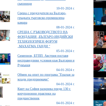
съюзници
10-01-2024 г.
Среща с председателя на Българо-
гръцката търговско-промишлена
камара
08-01-2024 г.
СРЕЩА С РЪКОВОДСТВОТО НА
ФОНДАЦИЯ „БЪЛГАРО-ИНДИЙСКИ
ТЕХНОЛОГИЧЕН ФОРУМ
„МАХАТМА ГАНДИ “
05-01-2024 г.
Симеонов, БТПП: Австрия поставя
несправедливи условия към България и
Румъния
04-01-2024 г.
Обмен на опит по програма "Еразъм за
млади предприемачи"
04-01-2024 г.
Кмет на София разкрива преди 130 г.
корупционни практики на
предшественик
04-01-2024 г.