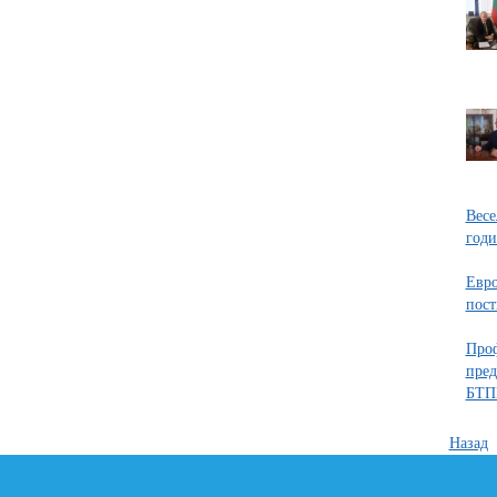
Весе
годи
Евро
пос
Проф
пред
БТП
Назад