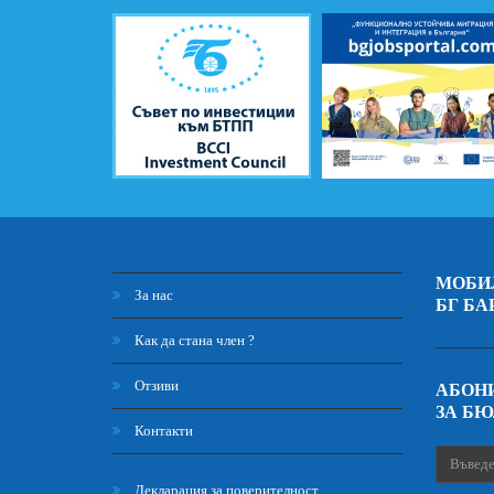
МОБИ
За нас
БГ БА
Как да стана член ?
Отзиви
АБОНИ
ЗА Б
Контакти
Декларация за поверителност