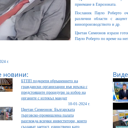
приемане в Еврозоната.
Посланик Пауло Роберто оч
различни области с акцент 
винопроизводството и др.
Цветан Симеонов изрази гото
Пауло Роберто по време на не
024 г.
 новини:
Виде
БТПП подкрепя обръщението на
граждански организации във връзка с
предстоящите процедури за избор на
органите с изтекъл мандат
10-01-2024 г.
Цветан Симеонов: Българската
търговско-промишлена палата
разглежда всички инвеститори, които
създават заетост, единствено като