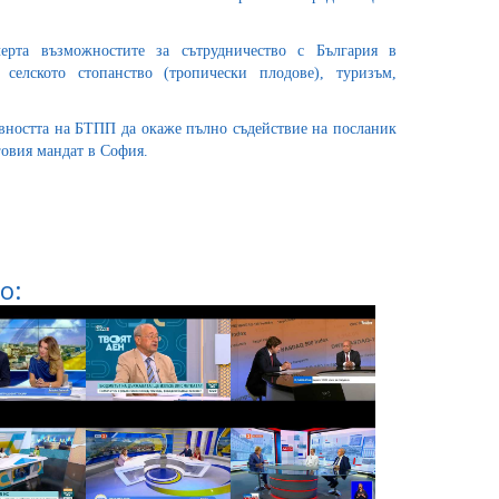
ерта възможностите за сътрудничество с България в
селското стопанство (тропически плодове), туризъм,
вността на БТПП да окаже пълно съдействие на посланик
говия мандат в София.
о: