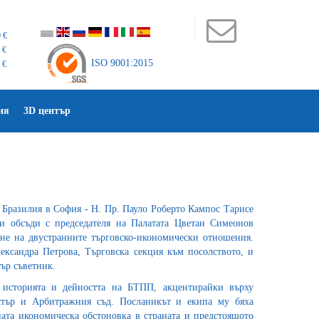
 €
 €
ISO 9001:2015
 €
ия
3D център
 Бразилия в София - Н. Пр. Пауло Роберто Кампос Тарисе
 обсъди с председателя на Палатата Цветан Симеонов
не на двустранните търговско-икономически отношения.
ександра Петрова, Търговска секция към посолството, и
тър съветник.
 историята и дейността на БТПП, акцентирайки върху
стър и Арбитражния съд. Посланикът и екипа му бяха
ната икономическа обстоновка в страната и предстоящото