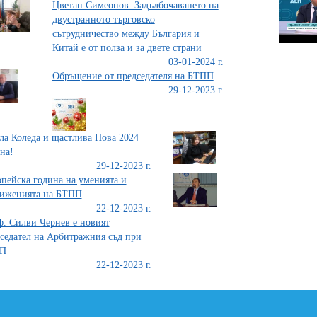
Цветан Симеонов: Задълбочаването на
двустранното търговско
сътрудничество между България и
Китай е от полза и за двете страни
03-01-2024 г.
Обръщение от председателя на БТПП
29-12-2023 г.
ла Коледа и щастлива Нова 2024
на!
29-12-2023 г.
пейска година на уменията и
тиженията на БТПП
22-12-2023 г.
. Силви Чернев е новият
седател на Арбитражния съд при
П
22-12-2023 г.