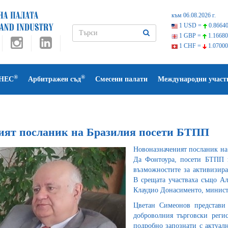
към 06.08.2026 г.
1 USD =
0.86640
1 GBP =
1.16680
1 CHF =
1.07000
®
®
НЕС
Арбитражен съд
Смесени палати
Международни участ
ият посланик на Бразилия посети БТПП
Новоназначеният посланик на
Да Фонтоура, посети БТПП и
възможностите за активизира
В срещата участваха също Ал
Клаудио Донасименто, минис
Цветан Симеонов представи
доброволния търговски реги
подробно запознати с актуал