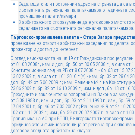
Седалището или постоянния адрес на страната да са в о
съответната регионална палата/камара от единната си
промишлени палати/камари
В арбитражното споразумение да е уговорено мястото н
седалището на съответната регионална палата/камара.
Търговско-промишлена палата - Стара Загора предостав
провеждане на открити арбитражни заседания по делата, ос
прожектор и достъп до интернет.
С оглед изискванията на чл.19 от Гражданския процесуален ко
от 01.03.2008г., изм. и доп., бр. 50 от 30.05.2008 г., в сила от
Конституционния съд на РБ от 8.07.2008 г. - бр. 63 от 15.07.2008
13.02.2009 г., в сила от 1.01.2010 г.(*) - изм., бр. 32 от 28.04.200
доп., бр. 42 от 5.06.2009 г.; изм., Решение № 4 на Конституцио
23.06.2009 г.; бр. 82 от 16.10.2009 г., изм. и доп., бр. 13 от 16.02
Преходните и заключителни рапоредби на Закона за междуна
от 5.08.1988 г., изм. и доп., бр. 93 от 2.11.1993 г., изм., бр. 59 о
17.04.2001 г., бр. 46 от 7.05.2002 г.; Решение № 9 от 24.10.20
102 от 1.11.2002 г.; изм., бр. 59 от 20.07.2007 г., в сила от 1.
Правилника на АС при БТПП, Българската търговско-проми
юридическите и физическите лица от региона при сключване
договори следната арбитражна клауза: