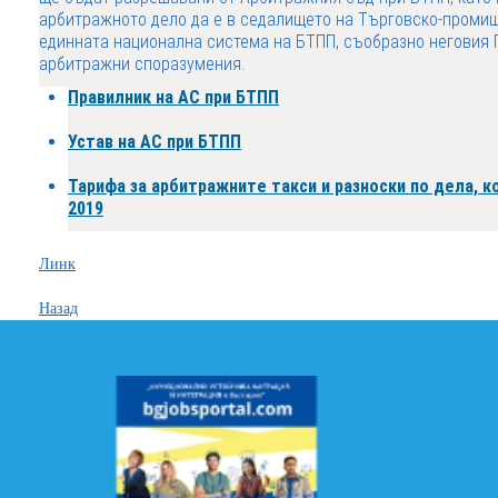
арбитражното дело да е в седалището на Търговско-промишл
единната национална система на БТПП, съобразно неговия 
арбитражни споразумения.
Правилник на АС при БТПП
Устав на АС при БТПП
Тарифа за арбитражните такси и разноски по дела, к
2019
Линк
Назад