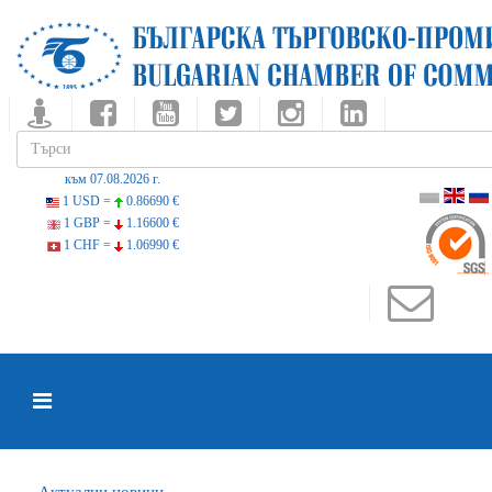
към 07.08.2026 г.
1 USD =
0.86690 €
1 GBP =
1.16600 €
1 CHF =
1.06990 €