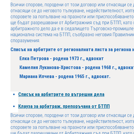
Всички спорове, породени от този договор или отнасящи се 
отнасящи се до неговото тълкуване, недействителност, изп
споровете за попълване на празноти или приспособяването
ще бъдат разрешавани от Арбитражния съд при БТПП, като 
арбитражното дело да е в седалището Търговско-промишлен
национална система на БТПП, съобразно неговия Правилник
споразумения.
Списък на арбитрите от регионалната листа за региона 
Елка Петрова - родена 1973 г., адвокат
Камелия Луканова-Христова - родена 1968 г., адвока
Мариана Илчева - родена 1965 г., адвокат.
Списък на арбитрите по вътрешни дела
Клауза за арбитраж, препоръчана от БТПП
Всички спорове, породени от този договор или отнасящи се 
отнасящи се до неговото тълкуване, недействителност, изп
споровете за попълване на празноти или приспособяването
ще бъдат разрешавани от Арбитражния съд при БТПП, като 