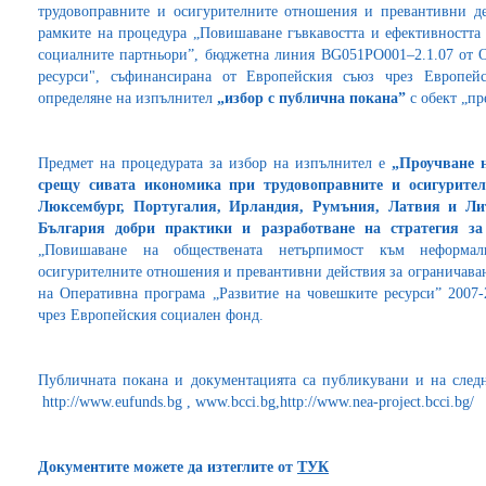
трудовоправните и осигурителните отношения и превантивни де
рамките на процедура „Повишаване гъвкавостта и ефективността 
социалните партньори”, бюджетна линия BG051PO001–2.1.07 от 
ресурси", съфинансирана от Европейския съюз чрез Европей
определяне на изпълнител
„избор с публична покана”
с обект „пр
Предмет на процедурата за избор на изпълнител е
„Проучване 
срещу сивата икономика при трудовоправните и осигурите
Люксембург, Португалия, Ирландия, Румъния, Латвия и Л
България добри практики и разработване на стратегия з
„Повишаване на обществената нетърпимост към неформал
осигурителните отношения и превантивни действия за ограничаван
на Оперативна програма „Развитие на човешките ресурси” 2007-
чрез Европейския социален фонд.
Публичната покана и документацията са публикувани и на следни
http://www.eufunds.bg , www.bcci.bg,http://www.nea-project.bcci.bg
Документите можете да изтеглите от
ТУК