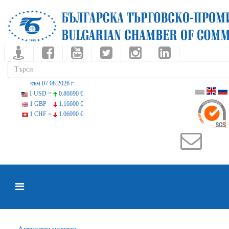
към 07.08.2026 г.
1 USD =
0.86690 €
1 GBP =
1.16600 €
1 CHF =
1.06990 €