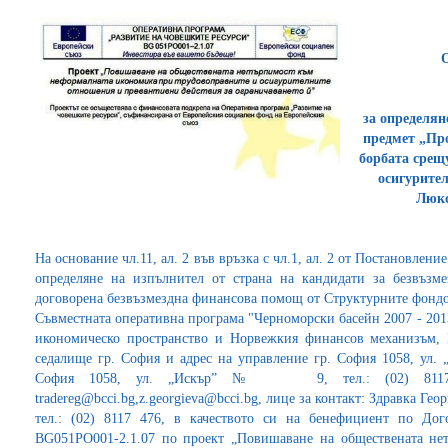
за определян
предмет „Про
борбата срещ
осигурител
Люкс
На основание чл.11, ал. 2 във връзка с чл.1, ал. 2 от Постановлен
определяне на изпълнител от страна на кандидати за безвъз
договорена безвъзмездна финансова помощ от Структурните фондо
Съвместната оперативна програма "Черноморски басейн 2007 - 201
икономическо пространство и Норвежкия финансов механизъм, Б
седалище гр. София и адрес на управление гр. София 1058, ул
София 1058, ул. „Искър” № 9, тел.: (02) 8117 4
tradereg@bcci.bg,z.georgieva@bcci.bg, лице за контакт: Здравка Ге
тел.: (02) 8117 476, в качеството си на бенефициент по Д
BG051PO001-2.1.07 по проект „Повишаване на обществената не