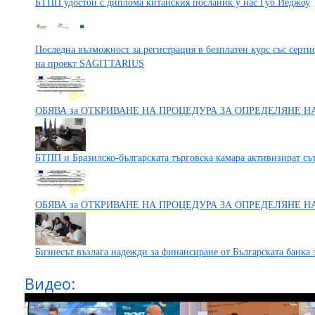
БТПП удостои с диплома китайския посланик у нас Гуо Йеджоу
Последна възможност за регистрация в безплатен курс със серти
на проект SAGITTARIUS
ОБЯВА за ОТКРИВАНЕ НА ПРОЦЕДУРА ЗА ОПРЕДЕЛЯНЕ 
БТПП и Бразилско-българската търговска камара активизират съ
ОБЯВА за ОТКРИВАНЕ НА ПРОЦЕДУРА ЗА ОПРЕДЕЛЯНЕ 
Бизнесът възлага надежди за финансиране от Българската банка 
Видео: