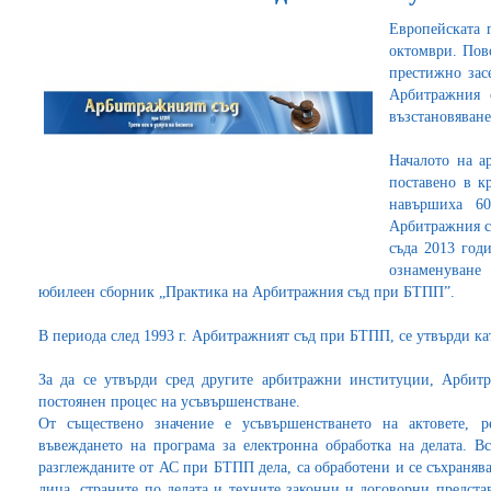
Европейската 
октомври. Пов
престижно зас
Арбитражния
възстановяване
Началото на а
поставено в к
навършиха 60
Арбитражния съ
съда 2013 год
ознаменуване
юбилеен сборник „Практика на Арбитражния съд при БТПП”.
В периода след 1993 г. Арбитражният съд при БТПП, се утвърди ка
За да се утвърди сред другите арбитражни институции, Арб
постоянен процес на усъвършенстване.
От съществено значение е усъвършенстването на актовете,
въвеждането на програма за електронна обработка на делата. В
разглежданите от АС при БТПП дела, са обработени и се съхранява
лица, страните по делата и техните законни и договорни предст