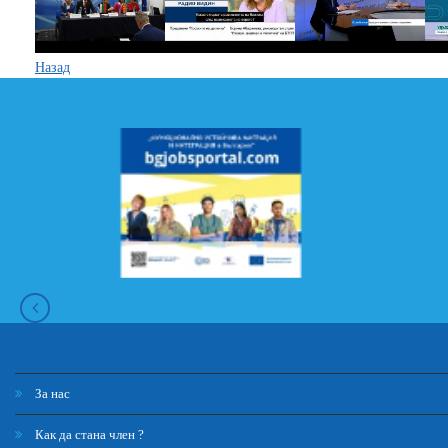
Назад
За нас
Как да стана член ?