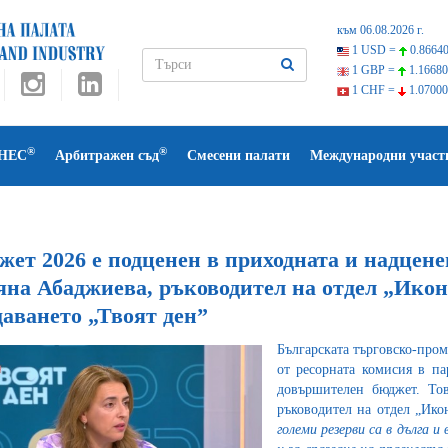
към 06.08.2026 г.
1 USD =
0.86640
1 GBP =
1.16680
1 CHF =
1.07000
®
®
НЕС
Арбитражен съд
Смесени палати
Международни участ
ет 2026 е подценен в приходната и надценен
яна Абаджиева, ръководител на отдел „Икон
даването „Твоят ден”
Българската търговско-про
от ресорната комисия в па
довършителен бюджет. Тов
ръководител на отдел „Ик
големи резерви са в дълга 