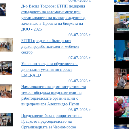
08-07-2026 г.
Д-р Васил Тодоров: БТПП подкрепя
отпадането на автоматизмите при
увеличаването на възнагражденията,
залегнало в Проекта на бюджета на
ДОО - 2026
08-07-2026 г.
БТПП представи българския
дървопреработвателен и мебелен
сектор
07-07-2026 г.
Успешно завърши обучението за
дигитални умения по проект
EMERALD
06-07-2026 г.
Намаляването на административната
тежест обсъдиха представители на
работодателските организации с
вицепремиера Александър Пулев
06-07-2026 г.
Представени бяха приоритетите на
Гръцкото председателство на
Организацията за Черноморско