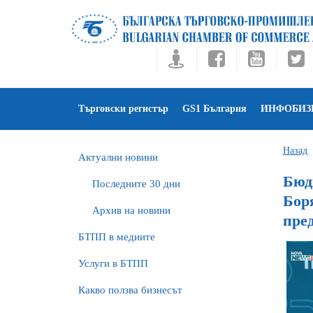
Търговски регистър
GS1 България
ИНФОБИЗ
Назад
Актуални новини
Бюдж
Последните 30 дни
Бор
Архив на новини
пре
БTПП в медиите
Услуги в БТПП
Какво ползва бизнесът