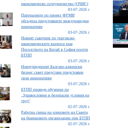
икономическо сътрудничество (ОЧИС)
03-07-2026 г.
Партньорите по проект ФУМИ
обсъдиха предстоящите международни
инициативи
03-07-2026 г.
Новият съветник по търговско-
икономическите въпроси към
Посолството на Китай в София посети
БТПП
03-07-2026 г.
Новоучреденият Българо-алжирски
бизнес съвет представи предстоящи
свои инициативи
03-07-2026 г.
БТПП проведе обучение по
„Здравословни и безопасни условия на
труд“
02-07-2026 г.
Работна среща на членовете на Съвета
на браншовите организации при БТПП
02-07-2026 г.