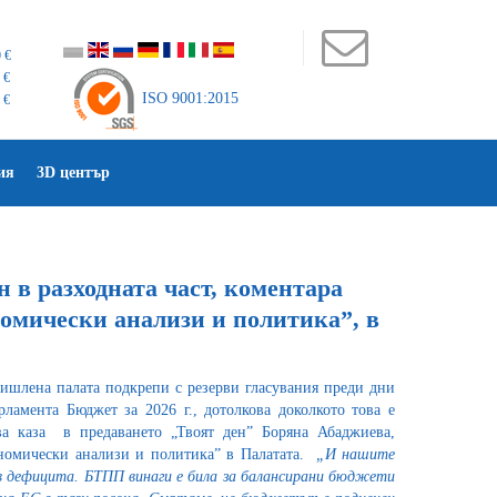
 €
 €
ISO 9001:2015
 €
ия
3D център
 в разходната част, коментара
омически анализи и политика”, в
мишлена палата подкрепи с резерви гласувания преди дни
рламента Бюджет за 2026 г., дотолкова доколкото това е
а каза в предаването „Твоят ден” Боряна Абаджиева,
ономически анализи и политика” в Палатата.
„И нашите
и в дефицита. БТПП винаги е била за балансирани бюджети