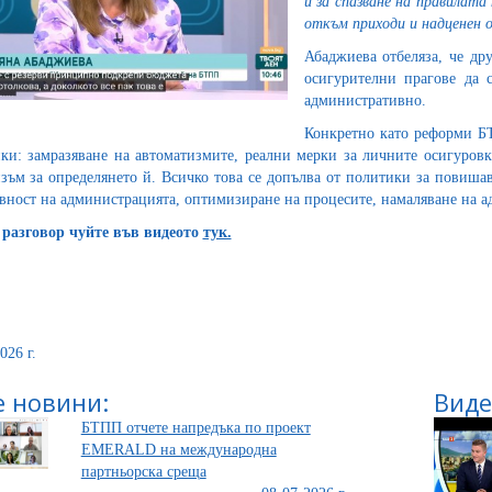
и за спазване на правилат
откъм приходи и надценен 
Абаджиева отбеляза, че дру
осигурителни прагове да с
административно.
Конкретно като реформи БТ
ки: замразяване на автоматизмите, реални мерки за личните осигуро
зъм за определянето й. Всичко това се допълва от политики за повишав
вност на администрацията, оптимизиране на процесите, намаляване на а
разговор чуйте във видеото
тук.
026 г.
 новини:
Виде
БТПП отчете напредъка по проект
EMERALD на международна
партньорска среща