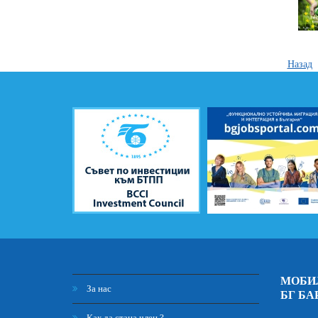
Назад
МОБИ
За нас
БГ БА
Как да стана член ?