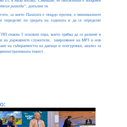
а на ЕС в тази посока. Смятаме, че бюджетът е подценен
откъм разходи”
, допълни тя.
гото, за което Палатата е твърдо против, е минималните
е определят по средата на годината и да се определят
ПП очаква 3 основни пера, които трябва да се развият в
вки на държавните служители, замразяване на МРЗ и нов
ане на събираемостта на данъци и осигуровки, анализ за
дминистративната тежест.
о: