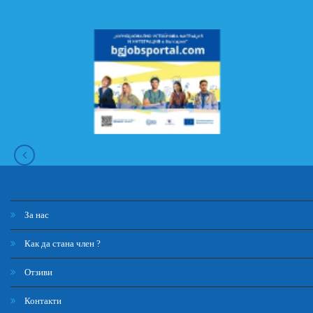
За нас
Как да стана член ?
Отзиви
Контакти