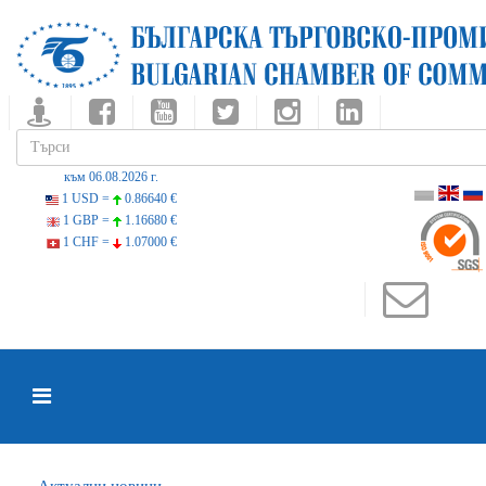
към 06.08.2026 г.
1 USD =
0.86640 €
1 GBP =
1.16680 €
1 CHF =
1.07000 €