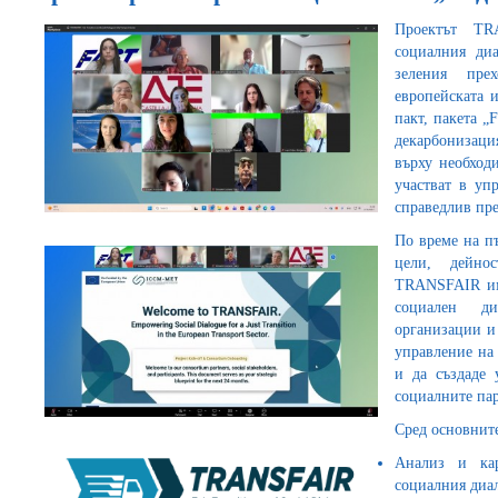
Проектът TR
социалния диа
зеления пре
европейската 
пакт, пакета „
декарбонизаци
върху необход
участват в уп
справедлив пре
По време на п
цели, дейно
TRANSFAIR има
социален ди
организации и
управление на
и да създаде 
социалните па
Сред основните
Анализ и кар
социалния диал