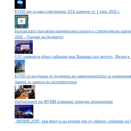
БТПП ще издава електронни АТА карнети от 1 юни 2026 г.
Българската търговско-промишлена палата е стратегически партнь
2026 - Градове на бъдещето
GS1 провежда общо събрание във Варшава под мотото „Визия в 
БТПП се въздържа от подкрепа на законопроектите за изменения 
Закона за защита на потребителите
Партньорите по ФУМИ планират поредни инициативи
„ВИЗИЯ 2030“ във фокуса на втория ден от общото събрание на