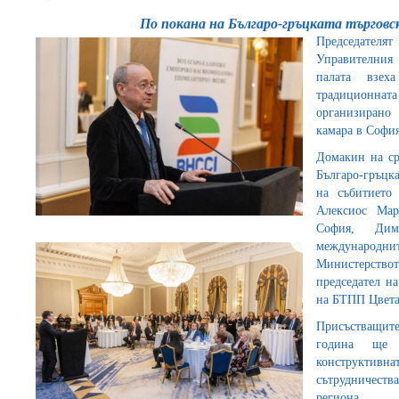
По покана на Българо-гръцката търгов
Председател
Управителния 
палата взех
традиционната 
организирано 
камара в Софи
Домакин на ср
Българо-гръцк
на събитието
Алексиос Мар
София, Дим
междунаро
Министерств
председател н
на БТПП Цвета
Присъстващите
година ще 
конструктивн
сътрудничества
региона.