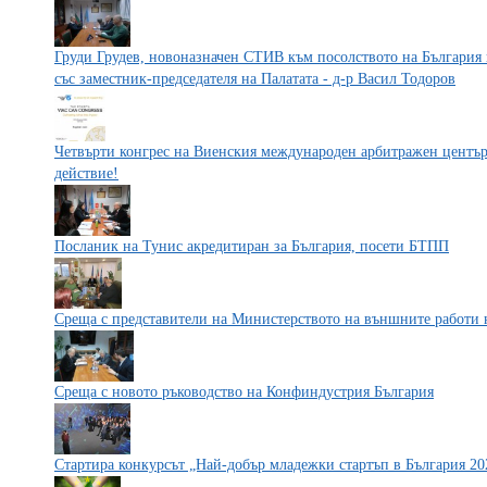
Груди Грудев, новоназначен СТИВ към посолството на България
със заместник-председателя на Палатата - д-р Васил Тодоров
Четвърти конгрес на Виенския международен арбитражен център
действие!
Посланик на Тунис акредитиран за България, посети БТПП
Среща с представители на Министерството на външните работи 
Среща с новото ръководство на Конфиндустрия България
Стартира конкурсът „Най-добър младежки стартъп в България 20