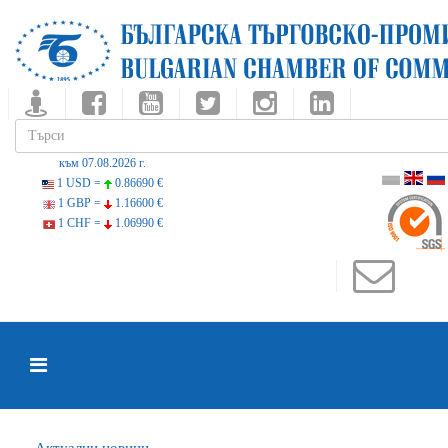
към 07.08.2026 г.
1 USD =
0.86690 €
1 GBP =
1.16600 €
1 CHF =
1.06990 €