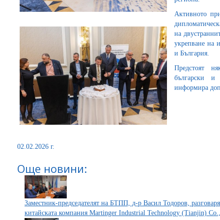
Активното при
дипломатическ
на двустранни
укрепване на 
и България.
Предстоят н
български и
информира доп
02.02.2026 г.
Още новини:
Заместник-председателят на БТПП, д-р Васил Тодоров, разговар
китайската компания Martinger Industrial Technology (Tianjin) Co.,