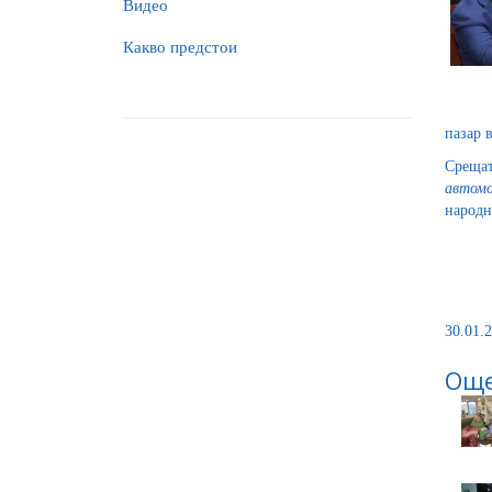
Видео
Какво предстои
пазар 
Среща
автомо
народн
30.01.2
Още