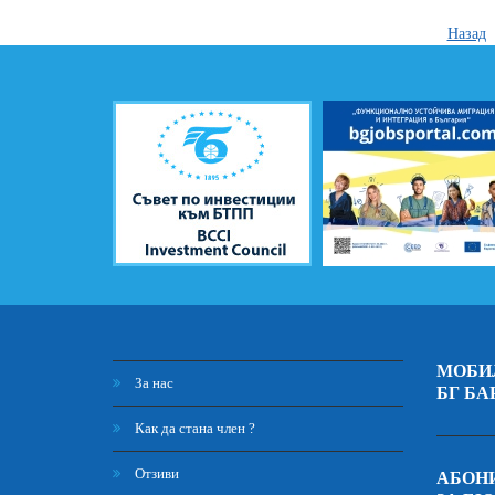
Назад
МОБИ
За нас
БГ БА
Как да стана член ?
Отзиви
АБОНИ