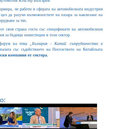
Аутомотив Клъстер България.
ормира, че работи в сферата на автомобилната индустрия
с цел да разучи възможностите на пазара за навлизане на
рудване за тях.
от своя страна госта със спецификите на автомобилния
ия за бъдещи инвестиции в този сектор.
 форум на тема
„България – Китай: сътрудничество в
алата със съдействието на Посолството на Китайската
йски компании от сектора.
о: