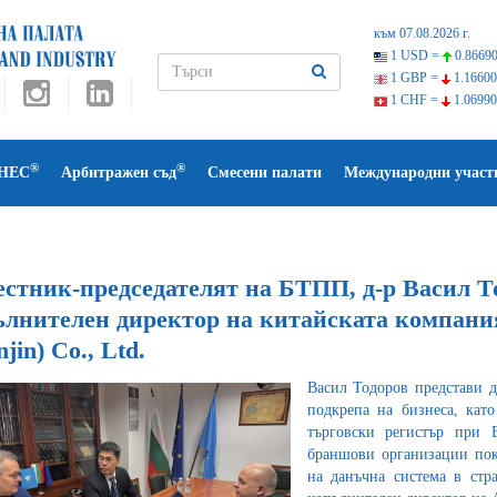
към 07.08.2026 г.
1 USD =
0.86690
1 GBP =
1.16600
1 CHF =
1.06990
®
®
НЕС
Арбитражен съд
Смесени палати
Международни участ
естник-председателят на БТПП, д-р Васил То
лнителен директор на китайската компания 
njin) Co., Ltd.
Васил Тодоров представи д
подкрепа на бизнеса, кат
търговски регистър при 
браншови организации пок
на данъчна система в стр