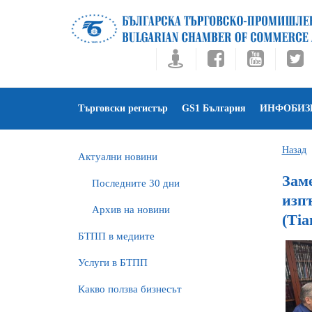
Търговски регистър
GS1 България
ИНФОБИЗ
Назад
Актуални новини
Зам
Последните 30 дни
изпъ
Архив на новини
(Tia
БTПП в медиите
Услуги в БТПП
Какво ползва бизнесът