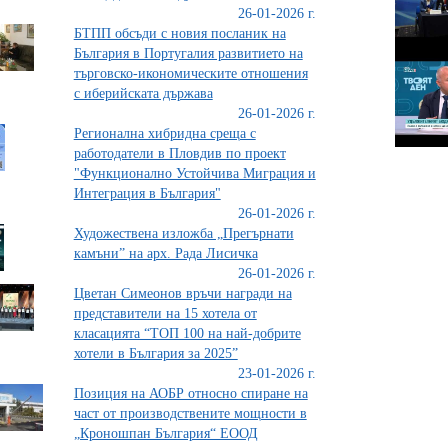
26-01-2026 г.
БТПП обсъди с новия посланик на
България в Португалия развитието на
търговско-икономическите отношения
с иберийската държава
26-01-2026 г.
Регионална хибридна среща с
работодатели в Пловдив по проект
"Функционално Устойчива Миграция и
Интеграция в България"
26-01-2026 г.
Художествена изложба „Прегърнати
камъни” на арх. Рада Лисичка
26-01-2026 г.
Цветан Симеонов връчи награди на
представители на 15 хотела от
класацията “ТОП 100 на най-добрите
хотели в България за 2025”
23-01-2026 г.
Позиция на АОБР относно спиране на
част от производствените мощности в
„Кроношпан България“ ЕООД