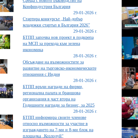
Среща с новото ръководство на
Конфиндустрия България
29-01-2026 г.
Стартира конкурсът „Най-добър
младежки стартъп в България 2026”
29-01-2026 г.
БТПП започва нов проект в подкрепа
на МСП за прехода към зелена
икономика
28-01-2026 г.
Обсъждане на възможностите за
развитие на търговско-икономическите
отношения с Индия
28-01-2026 г.
БТПП връчи награди на фирми,
регионална палата и браншова
организация в част втора на
Годишните награди за бизнес, за 2025
28-01-2026 г.
БТПП информира своите членове
относно възможности за участие в
изграждането на 7-ми и 8-ми блок на
площадка „Козлодуй“