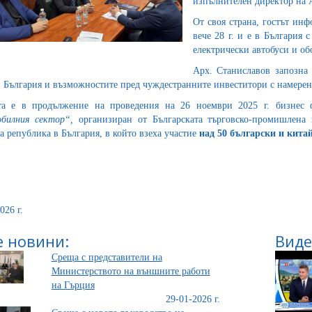
изпълнителен директор на 
От своя страна, гостът инф
вече 28 г. и е в България 
електрически автобуси и обо
Арх. Станиславов запозна 
в България и възможностите пред чуждестранните инвеститори с намерен
та е в продължение на проведения на 26 ноември 2025 г. бизнес
билния сектор“,
организиран от Българската търговско-промишлена п
а република в България, в който взеха участие
над 50 български и кита
026 г.
 новини:
Виде
Среща с представители на
Министерството на външните работи
на Гърция
29-01-2026 г.