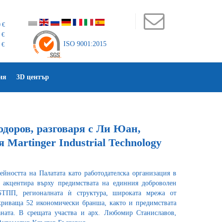
 €
 €
ISO 9001:2015
 €
ия
3D център
доров, разговаря с Ли Юан,
Martinger Industrial Technology
ейността на Палатата като работодателска организация в
о акцентира върху предимствата на единния доброволен
БТПП, регионалната ѝ структура, широката мрежа от
риваща 52 икономически бранша, както и предимствата
аната. В срещата участва и арх. Любомир Станиславов,