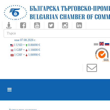
към 07.08.2026 г.
1 USD =
0.86690 €
1 GBP =
1.16600 €
1 CHF =
1.06990 €