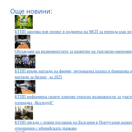
Още новини:
БТПП започва нов проект в подкрепа на МСП за прехода към зе
Обсъждане на възможностите за развитие на търговско-икономи
БТПП връчи награди на фирми, регионална палата и браншова о
награди за бизнес, за 2025
БТПП информира своите членове относно възможности за участи
площадка „Козлодуй“
БТПП обсъди с новия посланик на България в Португалия разви
отношения с иберийската държава