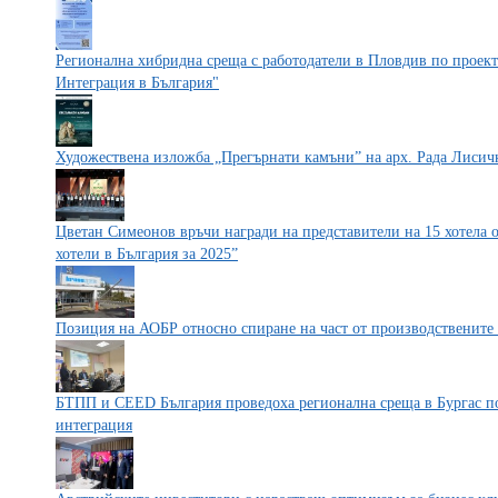
Регионална хибридна среща с работодатели в Пловдив по прое
Интеграция в България"
Художествена изложба „Прегърнати камъни” на арх. Рада Лисич
Цветан Симеонов връчи награди на представители на 15 хотела 
хотели в България за 2025”
Позиция на АОБР относно спиране на част от производствени
БТПП и CEED България проведоха регионална среща в Бургас по
интеграция