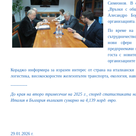
Симеонов. В с
„Връзки с общ
Алесандро Бо
организацията.
По време на 
сътрудничеств
нови сфери 
предприемачи 
госта с новит
организациите 
Кораджо информира за изразен интерес от страна на италиански 
логистика, високоскоростен железопътен транспорта, екология, нав
-----------
До края на второ тримесечие на 2025 г., според статистиката 
Италия в България възлизат сумарно на 4,139 млрд. евро.
29.01.2026 г.