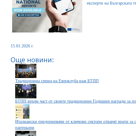
експерти на Българската 
15.01.2026 г.
Още новини:
Традиционна среща на Евроклуба към БТПП
БТПП връчи част от своите традиционни Годишни награди за пос
Италиански предприемачи от ключови сектори отварят врати за 
партньори