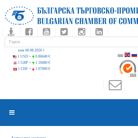
към 06.08.2026 г.
1 USD =
0.86640 €
1 GBP =
1.16680 €
1 CHF =
1.07000 €