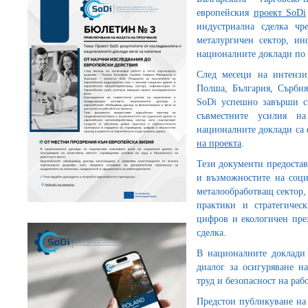
европейския
проект SoDi
индустриална сделка чр
металургичен сектор, ин
националните доклади по 
След месеци на интензи
Полша, България, Сърби
SoDi успешно завърши св
съвместните усилия н
националните доклади са
на проекта
.
Тези документи предостав
и възможностите на соци
металообработващ сектор,
практики и стратегичес
цифров и екологичен пре
сделка.
В националните доклади 
диалог за осигуряване на
труд и безопасност на раб
Предстои публикуване на