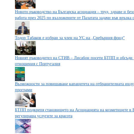
Новото ръководство на Българска асоциация – труд, здраве и б
работа през 2025 по възложените от Палатата задачи във връзка
Тодор Табаков е избран за член на УС на „Сребърния фонд“
Новият ръководител на СТИВ – Лисабон посети БТПП и обсъди 
отношения с Португалия
Възможности за повишаване капацитета на отбранителната инду
програми
БТПП подкрепя становището на Асоциацията на козметиците в Б
регулираща услугите за красота