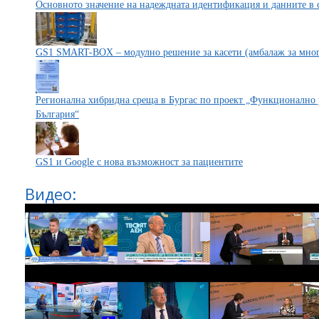
Основното значение на надеждната идентификация и данните в с
GS1 SMART-BOX – модулно решение за касети (амбалаж за мног
Регионална хибридна среща в Бургас по проект „Функционално 
България“
GS1 и Google с нова възможност за пациентите
Видео: